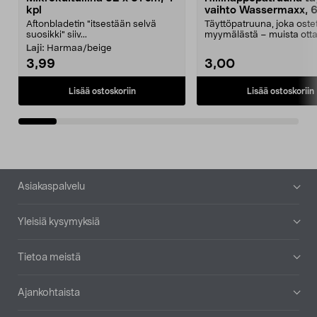
kpl
vaihto Wassermaxx, 6
Aftonbladetin "itsestään selvä
Täyttöpatruuna, joka ost
suosikki" siiv...
myymälästä – muista ott
patruuna mukaasi m...
Laji:
Harmaa/beige
3,99
3,00
Lisää ostoskoriin
Lisää ostoskoriin
Alatunniste
Asiakaspalvelu
Yleisiä kysymyksiä
Tietoa meistä
Ajankohtaista