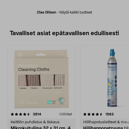
Clas Ohlson
-
Näytä kaikki tuotteet
Tavalliset asiat epätavallisen edullisesti
4.5viidestä
arvostelut
4.5viidestä
arvostelu
3814
1563
(1,00/kpl)
tähdestä
t
Keittiön puhdistus & tiskaus
Hiilihapotuslaitteet & mau
Mikrokuituliina 32 x 31 cm, 4
Hiilihappopatruuna tä