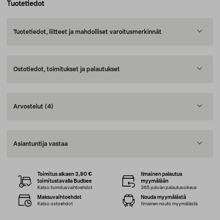
Tuotetiedot
Tuotetiedot, liitteet ja mahdolliset varoitusmerkinnät
Ostotiedot, toimitukset ja palautukset
Arvostelut
(4)
Asiantuntija vastaa
Toimitus alkaen 3,90 €
Ilmainen palautus
toimitustavalla Budbee
myymälään
Katso toimitusvaihtoehdot
365 päivän palautusoikeus
Maksuvaihtoehdot
Nouda myymälästä
Katso ostoehdot
Ilmainen nouto myymälästä