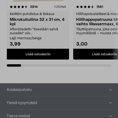
4.5viidestä
arvostelut
4.5viidestä
arvostelu
3814
1561
(1,00/kpl)
tähdestä
t
Keittiön puhdistus & tiskaus
Hiilihapotuslaitteet & mau
Mikrokuituliina 32 x 31 cm, 4
Hiilihappopatruuna tä
kpl
vaihto Wassermaxx, 6
Aftonbladetin "itsestään selvä
Täyttöpatruuna, joka ost
suosikki" siiv...
myymälästä – muista ott
patruuna mukaasi m...
Laji:
Harmaa/beige
3,99
3,00
Lisää ostoskoriin
Lisää ostoskoriin
Alatunniste
Asiakaspalvelu
Yleisiä kysymyksiä
Tietoa meistä