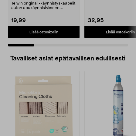
Mini/9000/13000/1250/150
Telwin original -käynnistyskaapelit
0/1750, EC5
auton apukäynnistykseen.
Käynnistyskaapelit ...
19,99
32,95
Lisää ostoskoriin
Lisää ostoskoriin
Tavalliset asiat epätavallisen edullisesti