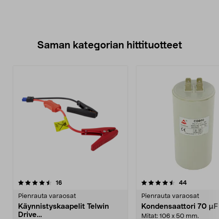
Saman kategorian hittituotteet
4.5 viidestä
arvostelut
4.5 viidestä
arvostelut
16
44
tähdestä
t
Pienrauta varaosat
Pienrauta varaosat
Käynnistyskaapelit Telwin
Kondensaattori 70 µ
Drive
Mitat: 106 x 50 mm.