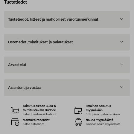
Tuotetiedot
Tuotetiedot, liitteet ja mahdolliset varoitusmerkinnät
Ostotiedot, toimitukset ja palautukset
Arvostelut
Asiantuntija vastaa
Toimitus alkaen 3,90 €
Ilmainen palautus
toimitustavalla Budbee
myymälään
Katso toimitusvaihtoehdot
365 päivän palautusoikeus
Maksuvaihtoehdot
Nouda myymälästä
Katso ostoehdot
Ilmainen nouto myymälästä