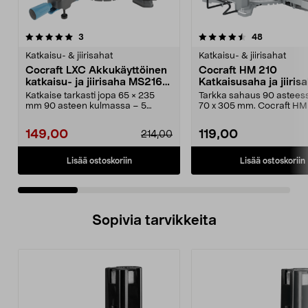
4.5 viidestä
arvostelut
4.5 viidestä
arvostelut
3
48
tähdestä
t
Katkaisu- & jiirisahat
Katkaisu- & jiirisahat
Cocraft LXC Akkukäyttöinen
Cocraft HM 210
katkaisu- ja jiirisaha MS216-
Katkaisusaha ja jiirisa
BL 18 V
500 W
Katkaise tarkasti jopa 65 × 235
Tarkka sahaus 90 astees
mm 90 asteen kulmassa – 5
70 x 305 mm. Cocraft HM
vuoden takuu. Cocraft ...
tehokas katkaisu- j...
149,00
119,00
214,00
Lisää ostoskoriin
Lisää ostoskoriin
Sopivia tarvikkeita