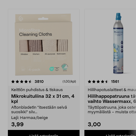
4.5viidestä
arvostelut
4.5viidestä
arvostelu
3810
1561
(1,00/kpl)
tähdestä
t
Keittiön puhdistus & tiskaus
Hiilihapotuslaitteet & mau
Mikrokuituliina 32 x 31 cm, 4
Hiilihappopatruuna tä
kpl
vaihto Wassermaxx, 6
Aftonbladetin "itsestään selvä
Täyttöpatruuna, joka ost
suosikki" siiv...
myymälästä – muista ott
patruuna mukaasi m...
Laji:
Harmaa/beige
3,99
3,00