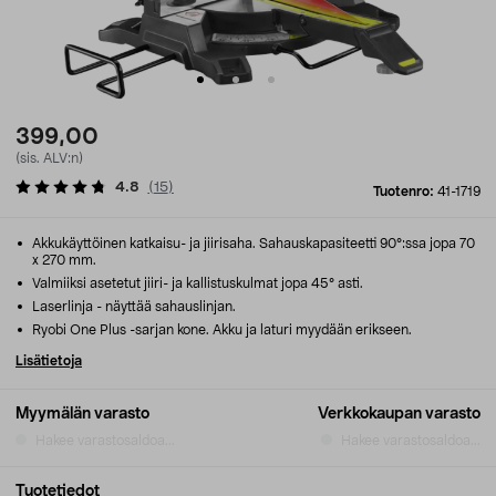
399,00
(sis. ALV:n)
4.8
(
15
)
Tuotenro:
41-1719
Akkukäyttöinen katkaisu- ja jiirisaha. Sahauskapasiteetti 90°:ssa jopa 70
x 270 mm.
Valmiiksi asetetut jiiri- ja kallistuskulmat jopa 45° asti.
Laserlinja - näyttää sahauslinjan.
Ryobi One Plus -sarjan kone. Akku ja laturi myydään erikseen.
Lisätietoja
Myymälän varasto
Verkkokaupan varasto
Hakee varastosaldoa...
Hakee varastosaldoa...
Tuotetiedot