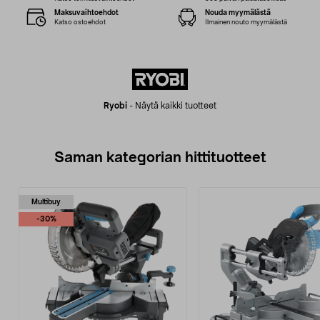
Maksuvaihtoehdot
Nouda myymälästä
Katso ostoehdot
Ilmainen nouto myymälästä
Ryobi
-
Näytä kaikki tuotteet
Saman kategorian hittituotteet
Multibuy
-30%