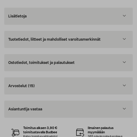
Lisätietoja
Tuotetiedot, liitteet ja mahdolliset varoitusmerkinnät
Ostotiedot, toimitukset ja palautukset
Arvostelut
(15)
Asiantuntija vastaa
Toimitus alkaen 3,90 €
Ilmainen palautus
toimitustavalla Budbee
myymälään
Katso toimitusvaihtoehdot
365 päivän palautusoikeus