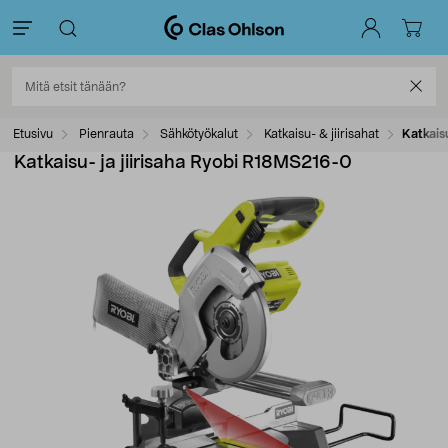
Etusivu
Pienrauta
Sähkötyökalut
Katkaisu- & jiirisahat
Katkais
Katkaisu- ja jiirisaha Ryobi R18MS216-0