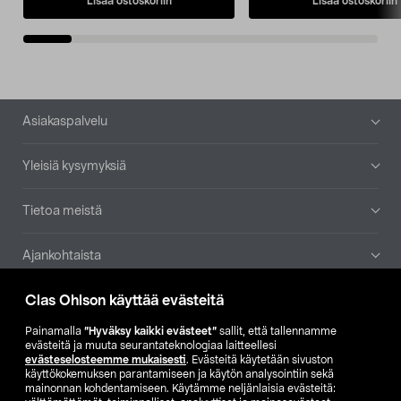
Lisää ostoskoriin
Lisää ostoskoriin
Alatunniste
Asiakaspalvelu
Yleisiä kysymyksiä
Tietoa meistä
Ajankohtaista
Clas Ohlson käyttää evästeitä
Muut yrityksemme
Painamalla
”Hyväksy kaikki evästeet”
sallit, että tallennamme
Etsi myymälä
evästeitä ja muuta seurantateknologiaa laitteellesi
evästeselosteemme mukaisesti
. Evästeitä käytetään sivuston
käyttökokemuksen parantamiseen ja käytön analysointiin sekä
mainonnan kohdentamiseen. Käytämme neljänlaisia evästeitä:
SE
NO
FI