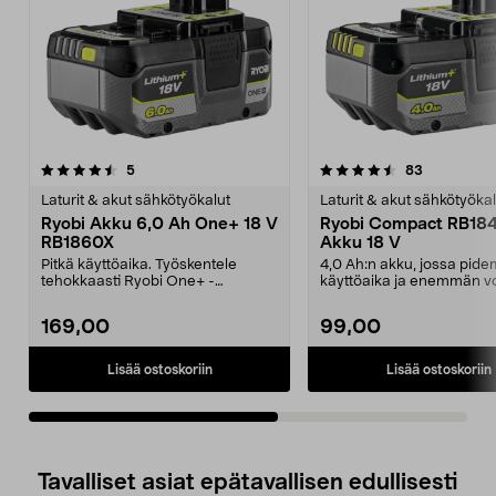
4.5viidestä
arvostelut
4.5viidestä
arvostelut
5
83
tähdestä
t
Laturit & akut sähkötyökalut
Laturit & akut sähkötyökal
Ryobi Akku 6,0 Ah One+ 18 V
Ryobi Compact RB18
RB1860X
Akku 18 V
Pitkä käyttöaika. Työskentele
4,0 Ah:n akku, jossa pide
tehokkaasti Ryobi One+ -
käyttöaika ja enemmän v
työkaluillasi. Ryobi RB186...
IntelliCell-tekniikk...
169,00
99,00
Lisää ostoskoriin
Lisää ostoskoriin
Tavalliset asiat epätavallisen edullisesti