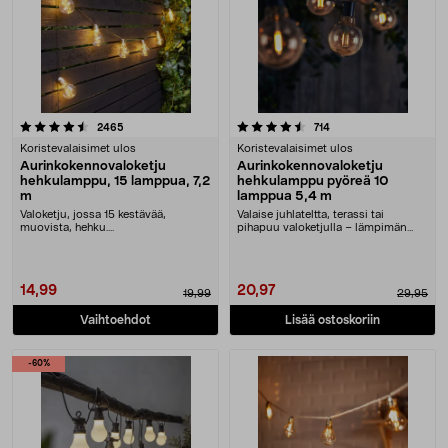
4.5 viidestä tähdestä
arvostelut
arvostelut
2465
714
Koristevalaisimet ulos
Koristevalaisimet ulos
Aurinkokennovaloketju
Aurinkokennovaloketju
hehkulamppu, 15 lamppua, 7,2
hehkulamppu pyöreä 10
m
lamppua 5,4 m
Valoketju, jossa 15 kestävää,
Valaise juhlateltta, terassi tai
muovista, hehku....
pihapuu valoketjulla – lämpimän
valkoinen ja to....
14,99
20,97
19,99
29,95
Vaihtoehdot
Lisää ostoskoriin
-60%