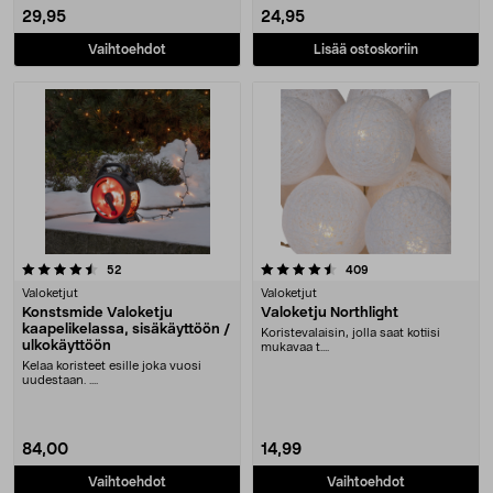
29,95
24,95
Vaihtoehdot
Lisää ostoskoriin
4.5 viidestä tähdestä
arvostelut
arvostelut
52
409
Valoketjut
Valoketjut
Konstsmide Valoketju
Valoketju Northlight
kaapelikelassa, sisäkäyttöön /
Koristevalaisin, jolla saat kotiisi
ulkokäyttöön
mukavaa t....
Kelaa koristeet esille joka vuosi
uudestaan. ....
84,00
14,99
Vaihtoehdot
Vaihtoehdot