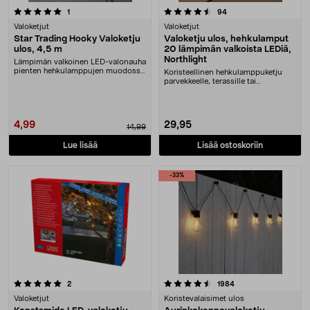
4.5 viidestä tähdestä
arvostelut
arvostelut
1
94
Valoketjut
Valoketjut
Star Trading Hooky Valoketju
Valoketju ulos, hehkulamput
ulos, 4,5 m
20 lämpimän valkoista LEDiä,
Northlight
Lämpimän valkoinen LED-valonauha
pienten hehkulamppujen muodossa.
Koristeellinen hehkulamppuketju
Star Trading H....
parvekkeelle, terassille tai
sisätiloihin. North....
4,99
29,95
14,99
Lue lisää
Lisää ostoskoriin
-33%
4.5 viidestä tähdestä
arvostelut
arvostelut
2
1984
Valoketjut
Koristevalaisimet ulos