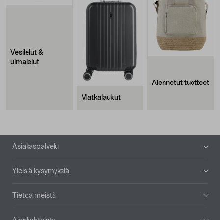
Vesilelut &
uimalelut
Alennetut tuotteet
Matkalaukut
Alatunniste
Asiakaspalvelu
Yleisiä kysymyksiä
Tietoa meistä