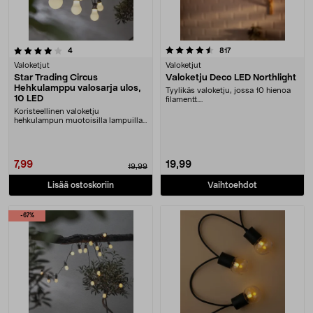
4.5 viidestä tähdestä
arvostelut
arvostelut
4
817
Valoketjut
Valoketjut
Star Trading Circus
Valoketju Deco LED Northlight
Hehkulamppu valosarja ulos,
Tyylikäs valoketju, jossa 10 hienoa
10 LED
filamentt....
Koristeellinen valoketju
hehkulampun muotoisilla lampuilla
– helppo kiinnittää s....
7,99
19,99
19,99
Lisää ostoskoriin
Vaihtoehdot
-67%