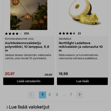
4.5 viidestä tähdestä
arvostelut
arvostelut
200
23
Koristevalaisimet ulos
Valoketjut
Aurinkokennovaloketju
Northlight Ladattava
polyrottinki, 10 lamppua, 5,8
retkivalaisin ja valonauha 10
m
m
Valaise terassi lämpimän valkoisella
Retkivalaisin ja tunnelmallinen
valolla, joka leviää 10 pyöreästä
valonauha samassa paketissa
polyrotti....
teltalle, asuntovaun....
20,97
19,99
29,95
Lisää ostoskoriin
Lue lisää
1
2
3
7
...
Lue lisää valoketjut