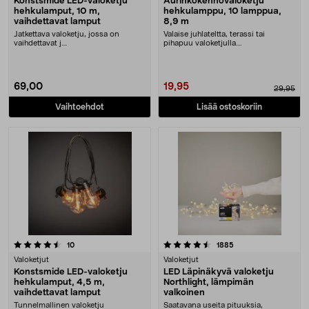
Konstsmide LED-valoketju
Aurinkokennovaloketju
hehkulamput, 10 m,
hehkulamppu, 10 lamppua,
vaihdettavat lamput
8,9 m
Jatkettava valoketju, jossa on
Valaise juhlateltta, terassi tai
vaihdettavat j....
pihapuu valoketjulla.
Aurinkokennovalaisin – tä....
69,00
19,95
29,95
Vaihtoehdot
Lisää ostoskoriin
4.5 viidestä tähdestä
arvostelut
arvostelut
10
1885
Valoketjut
Valoketjut
Konstsmide LED-valoketju
LED Läpinäkyvä valoketju
hehkulamput, 4,5 m,
Northlight, lämpimän
vaihdettavat lamput
valkoinen
Tunnelmallinen valoketju
Saatavana useita pituuksia,