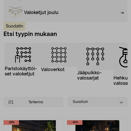
Valoketjut joulu
Suodatin
Etsi tyypin mukaan
Paristokäyttöi­
Valoverkot
Jääpuikko­
set valoketjut
Hehkul
valosarjat
valosarj
Select
Suosituin
Tarkenna
sorting
Tuotteet
-25%
-30%