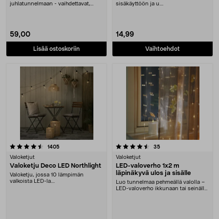
juhlatunnelmaan - vaihdettavat,
sisäkäyttöön ja u....
lämpimän valkoiset lamp....
59,00
14,99
Lisää ostoskoriin
Vaihtoehdot
4.5 viidestä tähdestä
arvostelut
arvostelut
1405
35
Valoketjut
Valoketjut
Valoketju Deco LED Northlight
LED-valoverho 1x2 m
läpinäkyvä ulos ja sisälle
Valoketju, jossa 10 lämpimän
valkoista LED-la....
Luo tunnelmaa pehmeällä valolla –
LED-valoverho ikkunaan tai seinälle.
LED-valov....