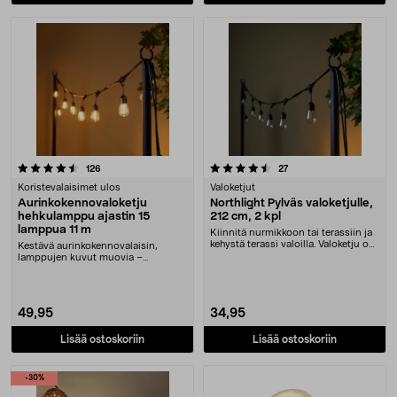
4.5 viidestä tähdestä
arvostelut
arvostelut
126
27
Koristevalaisimet ulos
Valoketjut
Aurinkokennovaloketju
Northlight Pylväs valoketjulle,
hehkulamppu ajastin 15
212 cm, 2 kpl
lamppua 11 m
Kiinnitä nurmikkoon tai terassiin ja
kehystä terassi valoilla. Valoketju on
Kestävä aurinkokennovalaisin,
help....
lamppujen kuvut muovia –
juhlatelttaan, terassille....
49,95
34,95
Lisää ostoskoriin
Lisää ostoskoriin
-30%