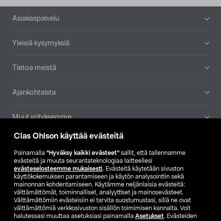
Alatunniste
Asiakaspalvelu
Yleisiä kysymyksiä
Tietoa meistä
Ajankohtaista
Muut yrityksemme
Clas Ohlson käyttää evästeitä
Etsi myymälä
Painamalla
”Hyväksy kaikki evästeet”
sallit, että tallennamme
evästeitä ja muuta seurantateknologiaa laitteellesi
SE
NO
FI
evästeselosteemme mukaisesti
. Evästeitä käytetään sivuston
käyttökokemuksen parantamiseen ja käytön analysointiin sekä
FI
SV
mainonnan kohdentamiseen. Käytämme neljänlaisia evästeitä:
välttämättömät, toiminnalliset, analyyttiset ja mainosevästeet.
Välttämättömiin evästeisiin ei tarvita suostumustasi, sillä ne ovat
välttämättömiä verkkosivuston sisällön toimimisen kannalta. Voit
halutessasi muuttaa asetuksiasi painamalla
Asetukset
. Evästeiden