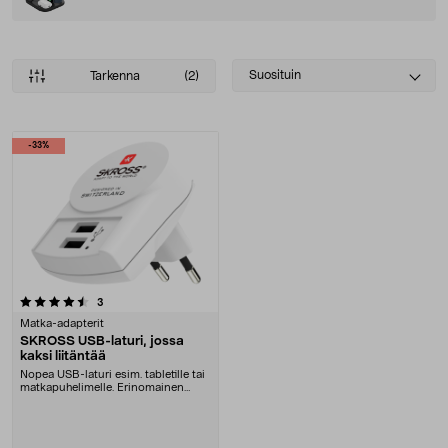
Select
Suosituin
Tarkenna
(2)
sorting
Tuotteet
-33%
arvostelut
3
Matka-adapterit
SKROSS USB-laturi, jossa
kaksi liitäntää
Nopea USB-laturi esim. tabletille tai
matkapuhelimelle. Erinomainen
mukaan lomam....