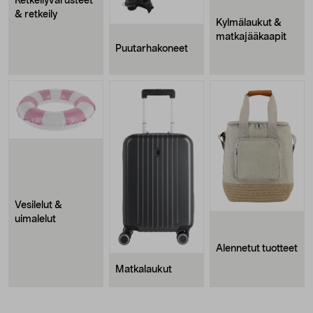
Retkeilyvarusteet
& retkeily
Kylmälaukut &
matkajääkaapit
Puutarhakoneet
Vesilelut &
uimalelut
Alennetut tuotteet
Matkalaukut