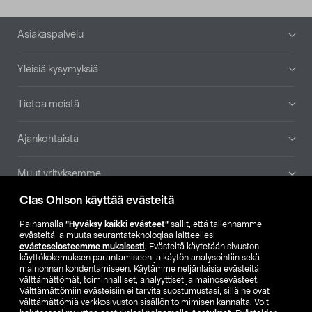
Alatunniste
Asiakaspalvelu
Yleisiä kysymyksiä
Tietoa meistä
Ajankohtaista
Muut yrityksemme
Clas Ohlson käyttää evästeitä
Etsi myymälä
Painamalla
”Hyväksy kaikki evästeet”
sallit, että tallennamme
evästeitä ja muuta seurantateknologiaa laitteellesi
SE
NO
FI
evästeselosteemme mukaisesti
. Evästeitä käytetään sivuston
käyttökokemuksen parantamiseen ja käytön analysointiin sekä
FI
SV
mainonnan kohdentamiseen. Käytämme neljänlaisia evästeitä:
välttämättömät, toiminnalliset, analyyttiset ja mainosevästeet.
Välttämättömiin evästeisiin ei tarvita suostumustasi, sillä ne ovat
välttämättömiä verkkosivuston sisällön toimimisen kannalta. Voit