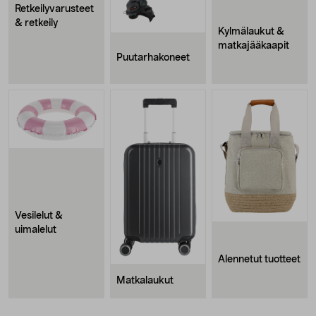
Retkeilyvarusteet
& retkeily
Kylmälaukut &
matkajääkaapit
Puutarhakoneet
Vesilelut &
uimalelut
Alennetut tuotteet
Matkalaukut