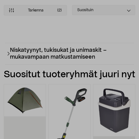
Select
Suosituin
Tarkenna
(2)
sorting
Tuotteet
Niskatyynyt, tukisukat ja unimaskit –
mukavampaan matkustamiseen
Suositut tuoteryhmät juuri nyt