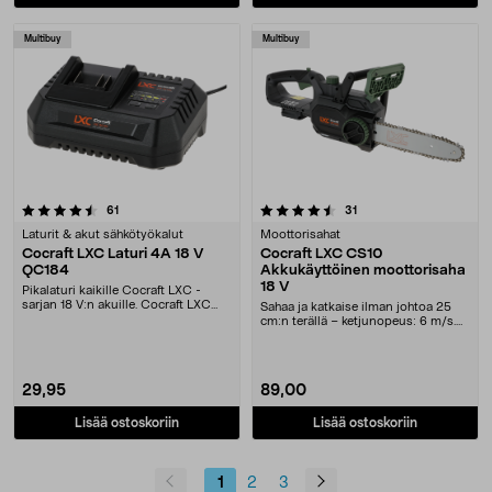
Multibuy
Multibuy
4.5 viidestä tähdestä
arvostelut
arvostelut
61
31
Laturit & akut sähkötyökalut
Moottorisahat
Cocraft LXC Laturi 4A 18 V
Cocraft LXC CS10
QC184
Akkukäyttöinen moottorisaha
18 V
Pikalaturi kaikille Cocraft LXC -
sarjan 18 V:n akuille. Cocraft LXC
Sahaa ja katkaise ilman johtoa 25
QC184 – lata....
cm:n terällä – ketjunopeus: 6 m/s.
Cocraft LXC....
29,95
89,00
Lisää ostoskoriin
Lisää ostoskoriin
1
2
3