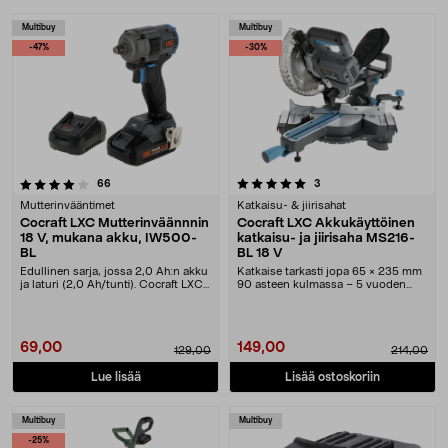
Tuotteet
Multibuy
Multibuy
-47%
-30%
5.0 viidestä tähdestä
arvostelut
arvostelut
66
3
Mutterinvääntimet
Katkaisu- & jiirisahat
Cocraft LXC Mutterinväännnin
Cocraft LXC Akkukäyttöinen
18 V, mukana akku, IW500-
katkaisu- ja jiirisaha MS216-
BL
BL 18 V
Edullinen sarja, jossa 2,0 Ah:n akku
Katkaise tarkasti jopa 65 × 235 mm
ja laturi (2,0 Ah/tunti). Cocraft LXC
90 asteen kulmassa – 5 vuoden
IW500....
takuu. Cocraft ....
69,00
149,00
129,00
214,00
Lue lisää
Lisää ostoskoriin
Multibuy
Multibuy
-25%