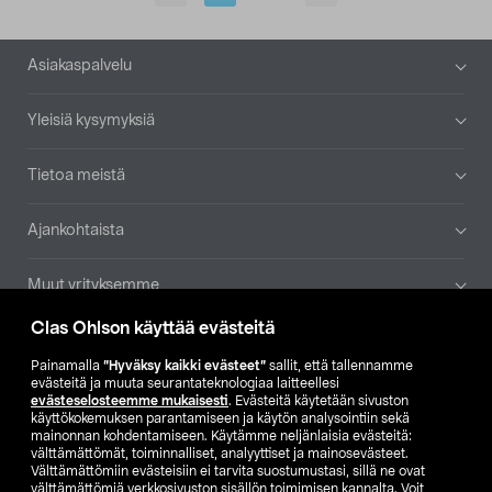
Alatunniste
Asiakaspalvelu
Yleisiä kysymyksiä
Tietoa meistä
Ajankohtaista
Muut yrityksemme
Clas Ohlson käyttää evästeitä
Etsi myymälä
Painamalla
”Hyväksy kaikki evästeet”
sallit, että tallennamme
evästeitä ja muuta seurantateknologiaa laitteellesi
SE
NO
FI
evästeselosteemme mukaisesti
. Evästeitä käytetään sivuston
käyttökokemuksen parantamiseen ja käytön analysointiin sekä
FI
SV
mainonnan kohdentamiseen. Käytämme neljänlaisia evästeitä:
välttämättömät, toiminnalliset, analyyttiset ja mainosevästeet.
Välttämättömiin evästeisiin ei tarvita suostumustasi, sillä ne ovat
välttämättömiä verkkosivuston sisällön toimimisen kannalta. Voit