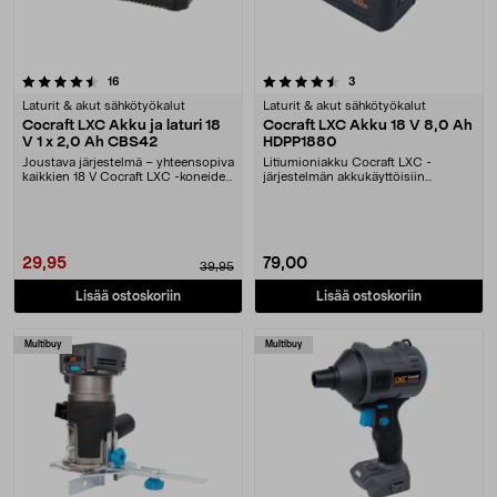
4.5 viidestä tähdestä
arvostelut
arvostelut
16
3
Laturit & akut sähkötyökalut
Laturit & akut sähkötyökalut
Cocraft LXC Akku ja laturi 18
Cocraft LXC Akku 18 V 8,0 Ah
V 1 x 2,0 Ah CBS42
HDPP1880
Joustava järjestelmä – yhteensopiva
Litiumioniakku Cocraft LXC -
kaikkien 18 V Cocraft LXC -koneiden
järjestelmän akkukäyttöisiin
kanssa. ....
koneisiin. Cocraft LXC ....
29,95
79,00
39,95
Lisää ostoskoriin
Lisää ostoskoriin
Multibuy
Multibuy