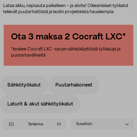
Lataa akku, napsauta paikalleen – ja aloita! Oikeanlaiset työkalut
tekevät puutarhatöistä ja kodin projekteista hauskempia.
Ota 3 maksa 2 Cocraft LXC*
*koskee Cocraft LXC -sarjan sähkökäyttöisiä työkaluja ja
puutarhavälineitä
Sähkötyökalut
Puutarhakoneet
Laturit & akut sähkötyökalut
Select
Suosituin
Tarkenna
(1)
sorting