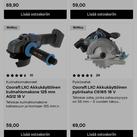
69,90
59,00
Lisää ostoskoriin
Lisää ostoskoriin
Multibuy
Multibuy
4.5 viidestä tähdestä
arvostelut
arvostelut
10
24
Kulmahiomakoneet
Pyörösahat
Cocraft LXC Akkukäyttöinen
Cocraft LXC Akkukäyttöinen
kulmahiomakone 125 mm
pyörösaha CS165 18 V
AG12 18 V
Tehokas saha, jonka sahaussyvyys
on 55 mm – 5 vuoden takuu.
Tehokas kulmahiomakone
Cocraft LXC CS165 – ....
katkaisuun ja hiontaan 125 mm:n
laikalla – 5 vuoden takuu....
59,00
69,00
Lisää ostoskoriin
Lisää ostoskoriin