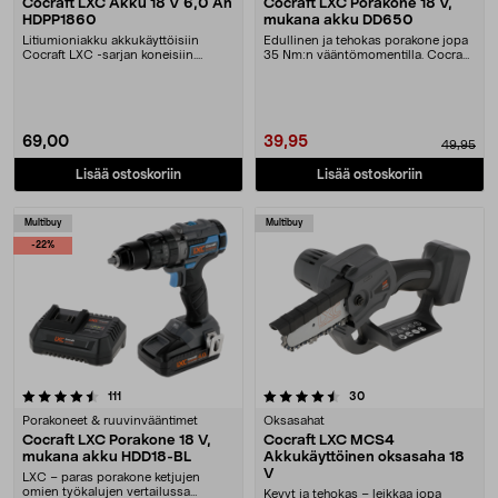
Cocraft LXC Akku 18 V 6,0 Ah
Cocraft LXC Porakone 18 V,
HDPP1860
mukana akku DD650
Litiumioniakku akkukäyttöisiin
Edullinen ja tehokas porakone jopa
Cocraft LXC -sarjan koneisiin.
35 Nm:n vääntömomentilla. Cocraft
Cocraft LXC HDPP18....
LXC DD650 –....
69,00
39,95
49,95
Lisää ostoskoriin
Lisää ostoskoriin
Multibuy
Multibuy
-22%
4.5 viidestä tähdestä
arvostelut
arvostelut
111
30
Porakoneet & ruuvinvääntimet
Oksasahat
Cocraft LXC Porakone 18 V,
Cocraft LXC MCS4
mukana akku HDD18-BL
Akkukäyttöinen oksasaha 18
V
LXC – paras porakone ketjujen
omien työkalujen vertailussa
Kevyt ja tehokas – leikkaa jopa