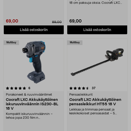
(Aftonbladet 2026). E....
18 cm paksuja oksia. Cocraft LXC
MCS4 – johdoton....
69,00
69,00
89,00
Lisää ostoskoriin
Lisää ostoskoriin
Multibuy
Multibuy
4.5 viidestä tähdestä
arvostelut
arvostelut
6
37
Porakoneet & ruuvinvääntimet
Pensasleikkurit
Cocraft LXC Akkukäyttöinen
Cocraft LXC Akkukäyttöinen
iskuruuvinväännin IS230-BL
pensasleikkuri HT55 18 V
18 V
Leikkaa ja trimmaa pensaat ja
keskikokoiset pensasaidat – 5
Kompakti iskuruuvinväännin –
vuoden takuu. Cocraf....
tehoa jopa 230 Nm:n
vääntömomenttiin. Iskuruuvinvää....