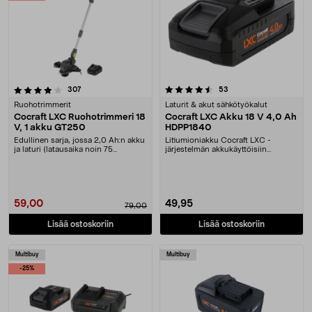
4.5 viidestä tähdestä
arvostelut
arvostelut
307
53
Ruohotrimmerit
Laturit & akut sähkötyökalut
Cocraft LXC Ruohotrimmeri 18
Cocraft LXC Akku 18 V 4,0 Ah
V, 1 akku GT250
HDPP1840
Edullinen sarja, jossa 2,0 Ah:n akku
Litiumioniakku Cocraft LXC -
ja laturi (latausaika noin 75
järjestelmän akkukäyttöisiin
minuutissa). ....
koneisiin. Cocraft LXC ....
59,00
49,95
79,00
Lisää ostoskoriin
Lisää ostoskoriin
Multibuy
Multibuy
-25%