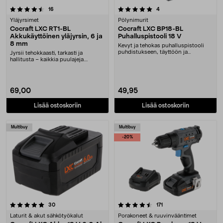
5.0 viidestä tähdestä
arvostelut
arvostelut
16
4
Yläjyrsimet
Pölynimurit
Cocraft LXC RT1-BL
Cocraft LXC BP18-BL
Akkukäyttöinen yläjyrsin, 6 ja
Puhalluspistooli 18 V
8 mm
Kevyt ja tehokas puhalluspistooli
puhdistukseen, täyttöön ja
Jyrsii tehokkaasti, tarkasti ja
tyhjentämiseen. Puh....
hallitusta – kaikkia puulajeja.
Cocraft LXC RT1-....
69,00
49,95
Lisää ostoskoriin
Lisää ostoskoriin
Multibuy
Multibuy
-20%
4.5 viidestä tähdestä
arvostelut
arvostelut
30
171
Laturit & akut sähkötyökalut
Porakoneet & ruuvinvääntimet