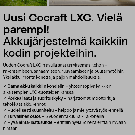
Uusi Cocraft LXC. Vielä
parempi!
Akkujärjestelmä kaikkiin
kodin projekteihin.
Uuden Cocraft LXC:n avulla saat tarvitsemasi tehon –
rakentamiseen, sahaamiseen, ruuvaamiseen ja puutarhatöihin.
Yksi akku, monta konetta ja paljon mahdollisuuksia.
✓ Sama akku kaikkiin koneisiin
– yhteensopiva kaikkien
aikaisempien LXC-tuotteiden kanssa
✓ Korkea laatu ja suorituskyky
– harjattomat moottorit ja
tehokkaat akkukennot
✓ Huolellisesti suunniteltu
– helppo ja miellyttävä työskennellä
✓ Turvallinen ostos
– 5 vuoden takuu kaikilla koneilla
✓ Hyvä hinta-laatusuhde
– erittäin hyviä koneita erittäin hyvään
hintaan