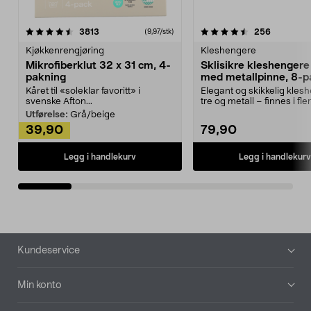
4.5av 5 stjerner
anmeldelser
4.5av 5 stjerner
anmeldels
3813
256
(9,97/stk)
Kjøkkenrengjøring
Kleshengere
Mikrofiberklut 32 x 31 cm, 4-
Sklisikre kleshengere 
pakning
med metallpinne, 8-p
Kåret til «soleklar favoritt» i
Elegant og skikkelig kles
svenske Afton...
tre og metall – finnes i fle
Kleshe...
Utførelse:
Grå/beige
39,90
79,90
Legg i handlekurv
Legg i handlekurv
Bunntekst
Kundeservice
Min konto