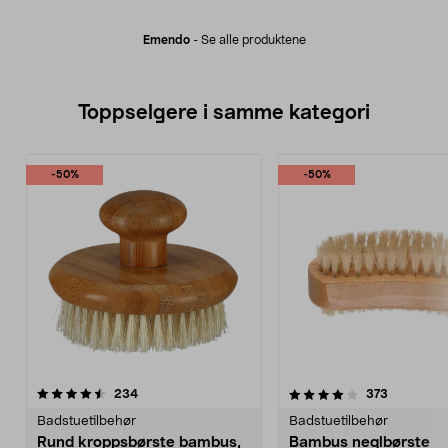
Emendo
-
Se alle produktene
Toppselgere i samme kategori
-50%
-50%
4.0 av 5 stjerner
anmeldelser
3.5 av 5 stjerner
anmeldels
234
373
Badstuetilbehør
Badstuetilbehør
Rund kroppsbørste bambus,
Bambus neglbørste