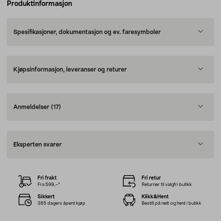
Produktinformasjon
Spesifikasjoner, dokumentasjon og ev. faresymboler
Kjøpsinformasjon, leveranser og returer
Anmeldelser
(17)
Eksperten svarer
Fri frakt
Fri retur
Fra 599,–*
Returner til valgfri butikk
Sikkert
Klikk&Hent
365 dagers åpent kjøp
Bestill på nett og hent i butikk