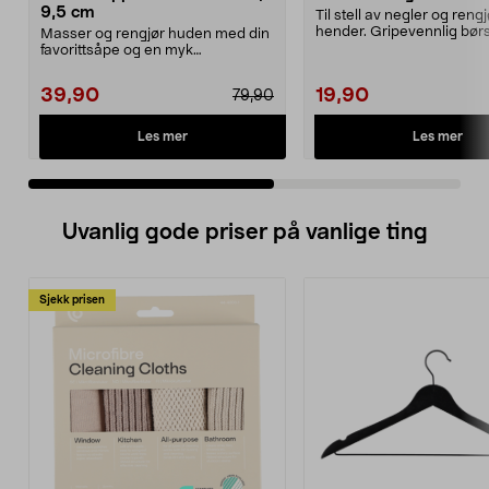
9,5 cm
Til stell av negler og reng
hender. Gripevennlig bør
Masser og rengjør huden med din
ligger godt...
favorittsåpe og en myk
badebørste. Også egnet ti...
39,90
19,90
79,90
Les mer
Les mer
Uvanlig gode priser på vanlige ting
Sjekk prisen