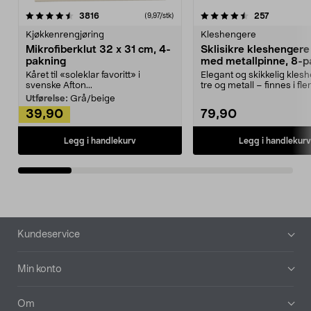
4.5av 5 stjerner
anmeldelser
4.5av 5 stjerner
anmeldels
3816
257
(9,97/stk)
Kjøkkenrengjøring
Kleshengere
Mikrofiberklut 32 x 31 cm, 4-
Sklisikre kleshengere 
pakning
med metallpinne, 8-p
Kåret til «soleklar favoritt» i
Elegant og skikkelig kles
svenske Afton...
tre og metall – finnes i fle
Kleshe...
Utførelse:
Grå/beige
39,90
79,90
Legg i handlekurv
Legg i handlekurv
Bunntekst
Kundeservice
Min konto
Om