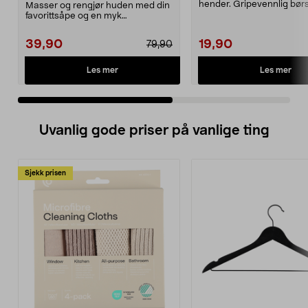
hender. Gripevennlig bør
Masser og rengjør huden med din
ligger godt...
favorittsåpe og en myk
badebørste. Også egnet ti...
39,90
19,90
79,90
Les mer
Les mer
Uvanlig gode priser på vanlige ting
Sjekk prisen