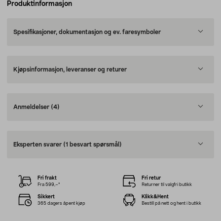
Produktinformasjon
Spesifikasjoner, dokumentasjon og ev. faresymboler
Kjøpsinformasjon, leveranser og returer
Anmeldelser
(4)
Eksperten svarer
(1 besvart spørsmål)
Fri frakt
Fri retur
Fra 599,–*
Returner til valgfri butikk
Sikkert
Klikk&Hent
365 dagers åpent kjøp
Bestill på nett og hent i butikk