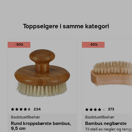
Toppselgere i samme kategori
-50%
-50%
4.0 av 5 stjerner
anmeldelser
3.5 av 5 stjerner
anmeldels
234
373
Badstuetilbehør
Badstuetilbehør
Rund kroppsbørste bambus,
Bambus neglbørste
9,5 cm
Til stell av negler og reng