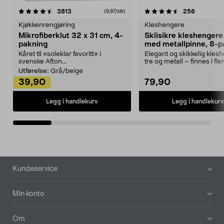
4.5av 5 stjerner
anmeldelser
4.5av 5 stjerner
anmeldels
3813
256
(9,97/stk)
Kjøkkenrengjøring
Kleshengere
Mikrofiberklut 32 x 31 cm, 4-
Sklisikre kleshengere 
pakning
med metallpinne, 8-p
Kåret til «soleklar favoritt» i
Elegant og skikkelig kles
svenske Afton...
tre og metall – finnes i fle
Kleshe...
Utførelse:
Grå/beige
39,90
79,90
Legg i handlekurv
Legg i handlekurv
Bunntekst
Kundeservice
Min konto
Om