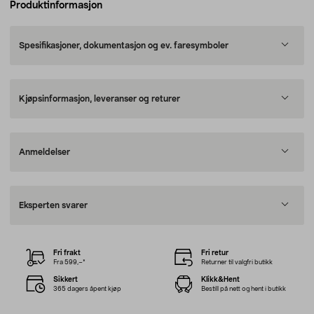
Produktinformasjon
Spesifikasjoner, dokumentasjon og ev. faresymboler
Kjøpsinformasjon, leveranser og returer
Anmeldelser
Eksperten svarer
Fri frakt
Fri retur
Fra 599,–*
Returner til valgfri butikk
Sikkert
Klikk&Hent
365 dagers åpent kjøp
Bestill på nett og hent i butikk