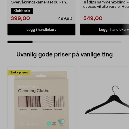
overvåkningskamera
Overvåkningskameraet du kan
Trådløs sammenkobling –
skreddersy etter behov – med
utløses vil alle varsle. H
Klubbpris
smart KI. TP-Link Tapo ...
Luma trådløs b...
399,00
549,00
499,90
Legg i handlekurv
Legg i handlekurv
Uvanlig gode priser på vanlige ting
Sjekk prisen