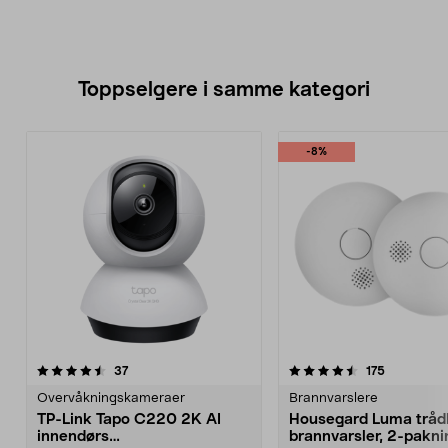
Toppselgere i samme kategori
-8%
4.5 av 5 stjerner
anmeldelser
4.5 av 5 stjerner
anmeldels
37
175
Overvåkningskameraer
Brannvarslere
TP-Link Tapo C220 2K AI
Housegard Luma tråd
innendørs
brannvarsler, 2-pakni