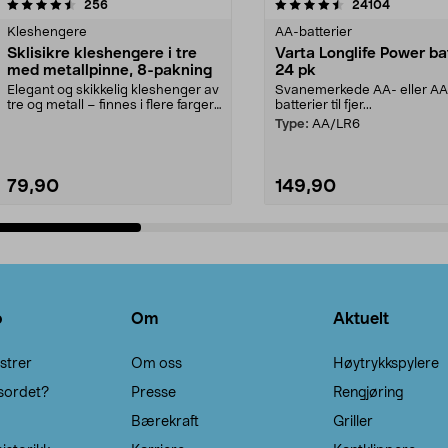
4.5av 5 stjerner
anmeldelser
4.5av 5 stjerner
anmeldels
256
24104
Kleshengere
AA-batterier
Sklisikre kleshengere i tre
Varta Longlife Power ba
med metallpinne, 8-pakning
24 pk
Elegant og skikkelig kleshenger av
Svanemerkede AA- eller A
tre og metall – finnes i flere farger.
batterier til fjer...
Kleshe...
Type:
AA/LR6
79,90
149,90
Legg i handlekurv
Legg i handlekurv
o
Om
Aktuelt
strer
Om oss
Høytrykkspylere
sordet?
Presse
Rengjøring
Bærekraft
Griller