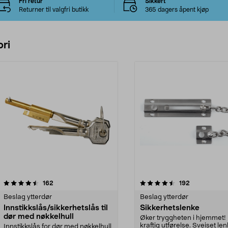
Fri retur
Sikkert
Returner til valgfri butikk
365 dagers åpent kjøp
ri
4.5 av 5 stjerner
anmeldelser
4.5 av 5 stjerner
anmeldelser
162
192
Beslag ytterdør
Beslag ytterdør
Innstikkslås/sikkerhetslås til
Sikkerhetslenke
dør med nøkkelhull
Øker tryggheten i hjemmet! 
kraftig utførelse. Sveiset len
Innstikkslås for dør med nøkkelhull