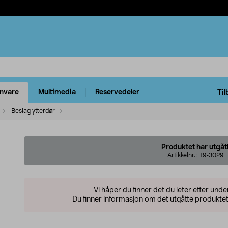
rnvare
Multimedia
Reservedeler
Til
Beslag ytterdør
Produktet har utgåt
Artikkelnr.:
19-3029
Vi håper du finner det du leter etter und
Du finner informasjon om det utgåtte produktet