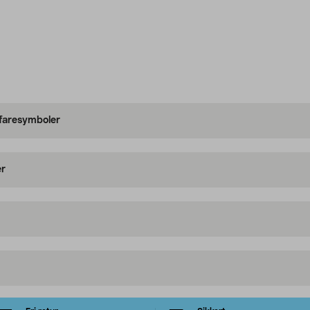
 faresymboler
er