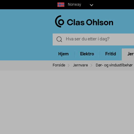
Select
Norway
market
Hjem
Elektro
Fritid
Je
Forside
Jernvare
Dør- og vindustilbehør