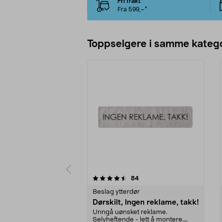
Fri frakt
Fra 599,–*
Toppselgere i samme katego
5 av 5 stjerner
4.5 av 5 stjerner
anmeldelser
84
Beslag ytterdør
Dørskilt, Ingen reklame, takk!
Unngå uønsket reklame.
Selvheftende - lett å montere.