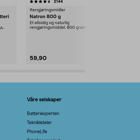
er
4.0av 5 stjerner
anmeldelser
4.5
2144
4
Rengjøringsmidler
Levende lys
tteri
Natron 800 g
Telys, 50 st
Et allsidig og naturlig
100 % stearin.
rengjøringsmiddel. 800 gram
AA-
natron – til rengjøring både...
59,90
69,90
Legg i handlekurv
Legg 
Våre selskaper
Batteriexperten
Teknikkdeler
PhoneLife