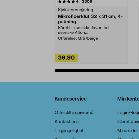
5av 5 stjerner
4.5av 5 stjerner
anmeldelser
3809
Kjøkkenrengjøring
Mikrofiberklut 32 x 31 cm, 4-
pakning
Kåret til «soleklar favoritt» i
svenske Afton...
Utførelse:
Grå/beige
39,90
Legg i handlekurv
Bunntekst
Kundeservice
Min kont
Ofte stilte spørsmål
Login/Regi
Kontakt oss
Glemt pas
Tilgjengelighet
Mine sider