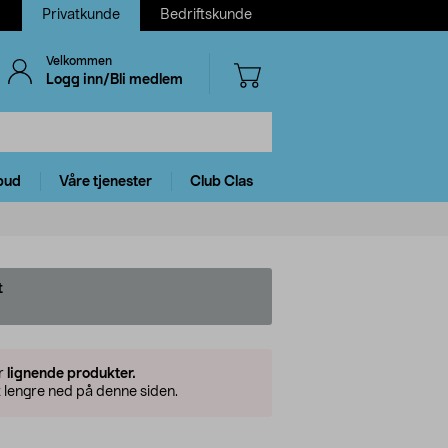
Privatkunde
Bedriftskunde
Velkommen
Logg inn/Bli medlem
bud
Våre tjenester
Club Clas
t
er
lignende produkter.
 lengre ned på denne siden.