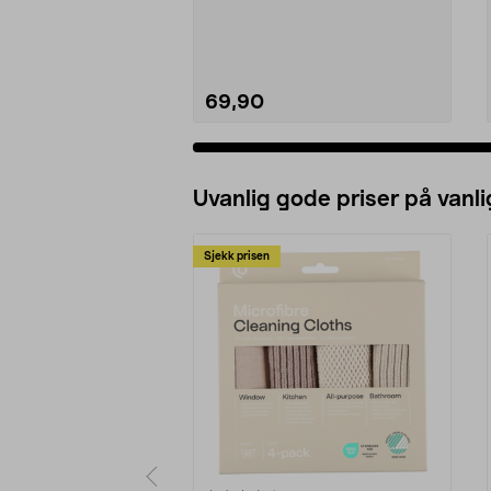
Børstet rustfritt stål av ...
69,90
Uvanlig gode priser på vanli
Sjekk prisen