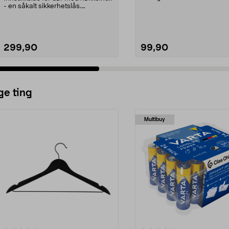
Barnesikret.
- en såkalt sikkerhetslås.
Plasseres i nøkke...
299,90
99,90
ge ting
Multibuy