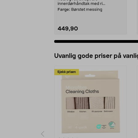
innerdørhåndtak med ri...
Farge:
Børstet messing
449,90
Uvanlig gode priser på vanli
Sjekk prisen