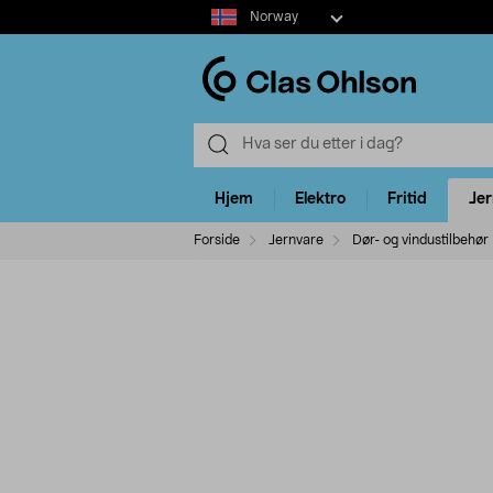
Select
Norway
market
Hjem
Elektro
Fritid
Je
Forside
Jernvare
Dør- og vindustilbehør