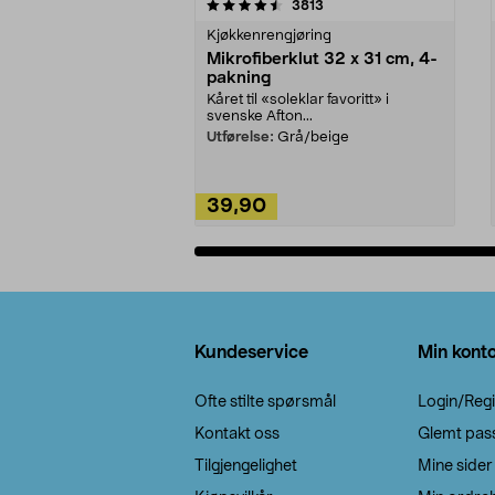
5av 5 stjerner
4.5av 5 stjerner
anmeldelser
3813
Kjøkkenrengjøring
Mikrofiberklut 32 x 31 cm, 4-
pakning
Kåret til «soleklar favoritt» i
svenske Afton...
Utførelse:
Grå/beige
39,90
Legg i handlekurv
Bunntekst
Kundeservice
Min kont
Ofte stilte spørsmål
Login/Regi
Kontakt oss
Glemt pas
Tilgjengelighet
Mine sider