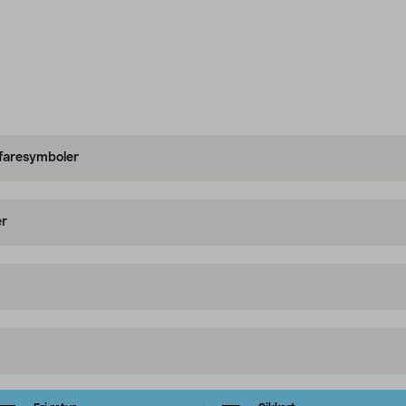
 faresymboler
er