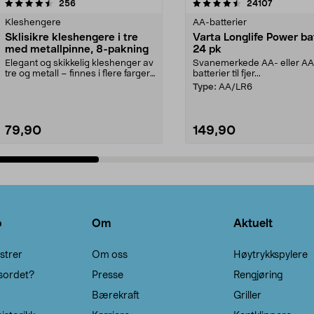
4.5av 5 stjerner
anmeldelser
4.5av 5 stjerner
anmeldels
256
24107
Kleshengere
AA-batterier
Sklisikre kleshengere i tre
Varta Longlife Power ba
med metallpinne, 8-pakning
24 pk
Elegant og skikkelig kleshenger av
Svanemerkede AA- eller A
tre og metall – finnes i flere farger.
batterier til fjer...
Kleshe...
Type:
AA/LR6
79,90
149,90
Legg i handlekurv
Legg i handlekurv
o
Om
Aktuelt
strer
Om oss
Høytrykkspylere
sordet?
Presse
Rengjøring
Bærekraft
Griller