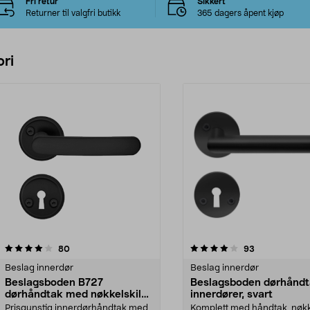
Fri retur
Sikkert
Returner til valgfri butikk
365 dagers åpent kjøp
ri
4.0 av 5 stjerner
anmeldelser
4.5 av 5 stjerner
anmeldelser
80
93
Beslag innerdør
Beslag innerdør
Beslagsboden B727
Beslagsboden dørhåndt
dørhåndtak med nøkkelskilt,
innerdører, svart
innerdør
Prisgunstig innerdørhåndtak med
Komplett med håndtak, nøkke