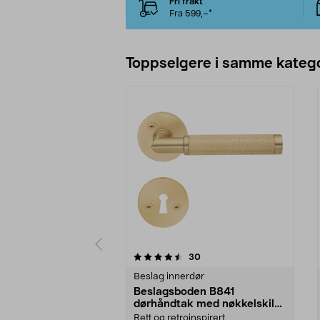
Fri frakt
Fra 599,–*
Toppselgere i samme katego
5 av 5 stjerner
4.0 av 5 stjerner
anmeldelser
30
Beslag innerdør
Beslagsboden B841
dørhåndtak med nøkkelskilt,
innerdør
Rett og retroinspirert