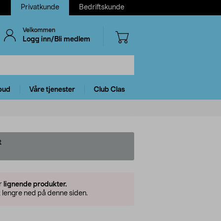
Privatkunde
Bedriftskunde
Velkommen
Logg inn/Bli medlem
bud
Våre tjenester
Club Clas
t
er
lignende produkter.
 lengre ned på denne siden.