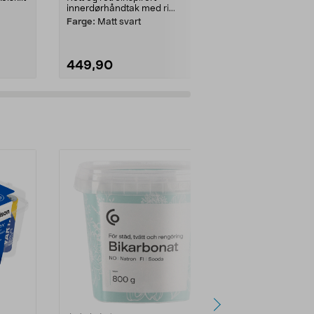
innerdørhåndtak med ri...
eller rødt for 
Beslagsb...
Farge:
Matt svart
449,90
249,90