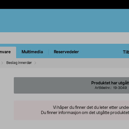
rnvare
Multimedia
Reservedeler
Til
Beslag innerdør
Produktet har utgåt
Artikkelnr.:
19-3049
Vi håper du finner det du leter etter und
Du finner informasjon om det utgåtte produktet