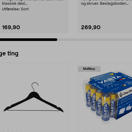
klassisk desi...
og skruer. Beslagsboden
dørhåndtak – lett å mo...
Utførelse:
Sort
169,90
269,90
ge ting
Multibuy