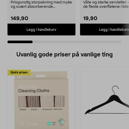
pakning
Prisgunstig storpakning med myke
Våte og sterke servietter 
og svært absorberende
de fleste overflatene i bil
tørkekluter. Store mikrof...
Gloss v...
149,90
19,90
Legg i handlekurv
Legg i handlekurv
Uvanlig gode priser på vanlige ting
Sjekk prisen