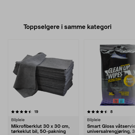
Toppselgere i samme kategori
4.5 av 5 stjerner
anmeldelser
4.0 av 5 stjerner
anmeldelser
19
8
Bilpleie
Bilpleie
Mikrofiberklut 30 x 30 cm,
Smart Gloss våtserviet
tørkeklut bil, 50-pakning
universalrengjøring, 