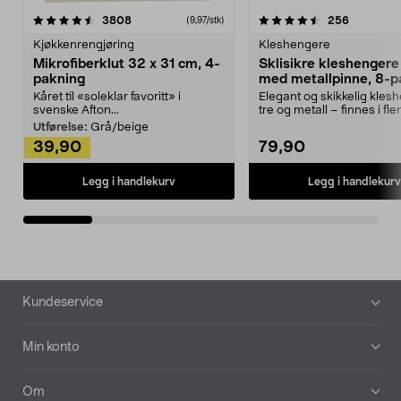
4.5av 5 stjerner
anmeldelser
4.5av 5 stjerner
anmeldels
3808
256
(9,97/stk)
Kjøkkenrengjøring
Kleshengere
Mikrofiberklut 32 x 31 cm, 4-
Sklisikre kleshengere 
pakning
med metallpinne, 8-p
Kåret til «soleklar favoritt» i
Elegant og skikkelig kles
svenske Afton...
tre og metall – finnes i fle
Kleshe...
Utførelse:
Grå/beige
39,90
79,90
Legg i handlekurv
Legg i handlekurv
Bunntekst
Kundeservice
Min konto
Om