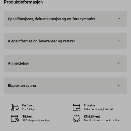
Produktinformasjon
Spesifikasjoner, dokumentasjon og ev. faresymboler
Kjøpsinformasjon, leveranser og returer
Anmeldelser
Eksperten svarer
Fri frakt
Fri retur
Fra 599,–*
Returner til valgfri butikk
Sikkert
Klikk&Hent
365 dagers åpent kjøp
Bestill på nett og hent i butikk