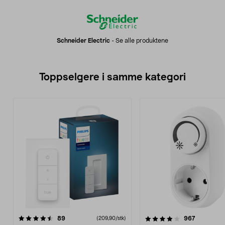
Schneider Electric
-
Se alle produktene
Toppselgere i samme kategori
4.0 av 5 stjerner
anmeldelser
4.0 av 5 stjerner
anmeldels
89
967
(209,90/stk)