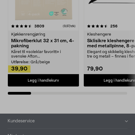
4.5av 5 stjerner
anmeldelser
4.5av 5 stjerner
anmeldels
3809
256
(9,97/stk)
Kjøkkenrengjøring
Kleshengere
Mikrofiberklut 32 x 31 cm, 4-
Sklisikre kleshengere 
pakning
med metallpinne, 8-p
Kåret til «soleklar favoritt» i
Elegant og skikkelig kles
svenske Afton...
tre og metall – finnes i fle
Kleshe...
Utførelse:
Grå/beige
39,90
79,90
Legg i handlekurv
Legg i handlekurv
Bunntekst
Kundeservice