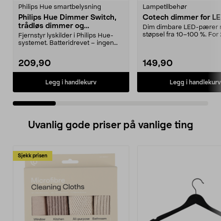
Philips Hue smartbelysning
Lampetilbehør
Philips Hue Dimmer Switch,
Cotech dimmer for L
trådløs dimmer og
Dim dimbare LED-pærer
fjernkontroll
støpsel fra 10–100 %. For
Fjernstyr lyskilder i Philips Hue-
dimbar LED (3–24 W) og..
systemet. Batteridrevet – ingen
kabelstrekking...
209,90
149,90
Legg i handlekurv
Legg i handlekurv
Uvanlig gode priser på vanlige ting
Sjekk prisen