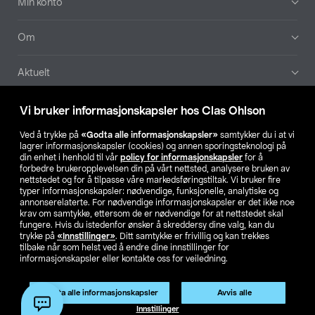
Min konto
Om
Aktuelt
Våre selskaper
Vi bruker informasjonskapsler hos Clas Ohlson
Ved å trykke på
«Godta alle informasjonskapsler»
samtykker du i at vi
Finn din butikk
lagrer informasjonskapsler (cookies) og annen sporingsteknologi på
din enhet i henhold til vår
policy for informasjonskapsler
for å
forbedre brukeropplevelsen din på vårt nettsted, analysere bruken av
SE
NO
FI
nettstedet og for å tilpasse våre markedsføringstiltak. Vi bruker fire
typer informasjonskapsler: nødvendige, funksjonelle, analytiske og
annonserelaterte. For nødvendige informasjonskapsler er det ikke noe
krav om samtykke, ettersom de er nødvendige for at nettstedet skal
fungere. Hvis du istedenfor ønsker å skreddersy dine valg, kan du
trykke på
«Innstillinger»
. Ditt samtykke er frivillig og kan trekkes
tilbake når som helst ved å endre dine innstillinger for
informasjonskapsler eller kontakte oss for veiledning.
Privacy statement
Medlemsvilkår
Kjøpsvilkår
For bedrifter
Endre til priser ekskl. moms
Produktet har utgått
Godta alle informasjonskapsler
Avvis alle
Artikkelnr.:
36-6617
Innstillinger