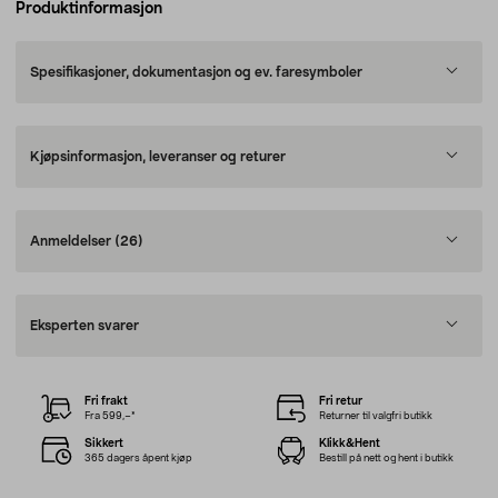
Produktinformasjon
Spesifikasjoner, dokumentasjon og ev. faresymboler
Kjøpsinformasjon, leveranser og returer
Anmeldelser
(26)
Eksperten svarer
Fri frakt
Fri retur
Fra 599,–*
Returner til valgfri butikk
Sikkert
Klikk&Hent
365 dagers åpent kjøp
Bestill på nett og hent i butikk