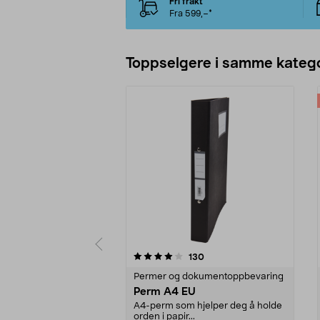
Fri frakt
Fra 599,–*
Toppselgere i samme katego
0 av 5 stjerner
4.5 av 5 stjerner
anmeldelser
130
Permer og dokumentoppbevaring
Perm A4 EU
A4-perm som hjelper deg å holde
orden i papir...