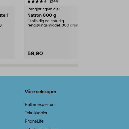
er
4.0av 5 stjerner
anmeldelser
4.5
2144
4
Rengjøringsmidler
Levende lys
tteri
Natron 800 g
Telys steari
prosent ste
Et allsidig og naturlig
rengjøringsmiddel. 800 gram
AA-
100 % stearin
natron – til rengjøring både...
råvarer. Produ
brenner med e
59,90
69,90
Legg i handlekurv
Legg 
Våre selskaper
Batteriexperten
Teknikkdeler
PhoneLife