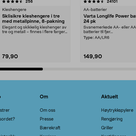
4.5av 5 stjerner
anmeldelser
4.5av 5 stjerner
anmeldels
256
24101
Kleshengere
AA-batterier
Sklisikre kleshengere i tre
Varta Longlife Power ba
med metallpinne, 8-pakning
24 pk
Elegant og skikkelig kleshenger av
Svanemerkede AA- eller A
tre og metall – finnes i flere farger.
batterier til fjer...
Kleshe...
Type:
AA/LR6
79,90
149,90
Legg i handlekurv
Legg i handlekurv
o
Om
Aktuelt
strer
Om oss
Høytrykkspylere
sordet?
Presse
Rengjøring
Bærekraft
Griller