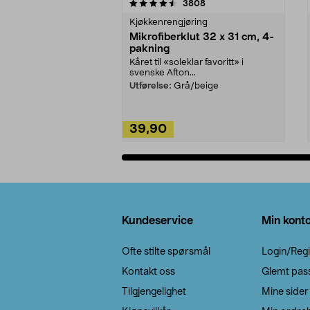
5av 5 stjerner
4.5av 5 stjerner
anmeldelser
3808
Kjøkkenrengjøring
Mikrofiberklut 32 x 31 cm, 4-
pakning
Kåret til «soleklar favoritt» i
svenske Afton...
Utførelse:
Grå/beige
39,90
Legg i handlekurv
Bunntekst
Kundeservice
Min kont
Ofte stilte spørsmål
Login/Regi
Kontakt oss
Glemt pas
Tilgjengelighet
Mine sider