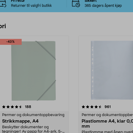
Fri retur
Sikkert
Returner til valgfri butikk
365 dagers åpent kjøp
ri
-43%
4.5 av 5 stjerner
anmeldelser
4.5 av 5 stjerner
anmeldelser
188
961
Permer og dokumentoppbevaring
Permer og dokumentoppbe
Strikkmappe, A4
Plastlomme A4, klar 0,
mm
Beskytter dokumenter og
tegninger! Av papp for A4-ark. 5-
Plastlomme med åpen over