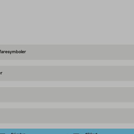
 faresymboler
er