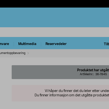
rnvare
Multimedia
Reservedeler
Til
umentoppbevaring
Produktet har utgåt
Artikkelnr.:
36-7845
Vi håper du finner det du leter etter und
Du finner informasjon om det utgåtte produktet