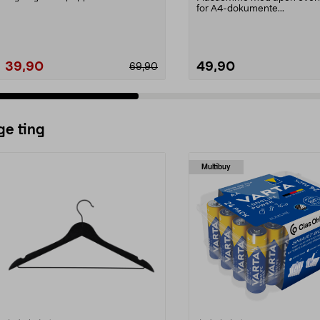
pack.
for A4-dokumente...
39,90
49,90
69,90
ge ting
Multibuy