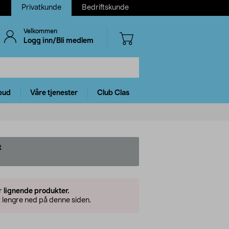
Privatkunde
Bedriftskunde
Velkommen
Logg inn/Bli medlem
bud
Våre tjenester
Club Clas
t
er
lignende produkter.
 lengre ned på denne siden.