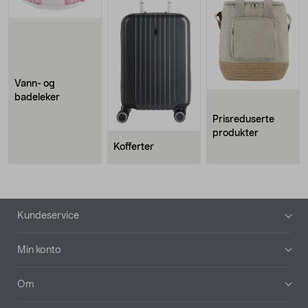
Vann- og
badeleker
Prisreduserte
produkter
Kofferter
Bunntekst
Kundeservice
Min konto
Om