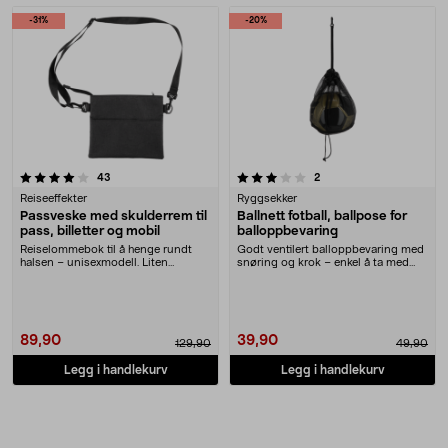
Produkter
-31%
-20%
3.5 av 5 stjerner
anmeldelser
anmeldelser
43
2
Reiseeffekter
Ryggsekker
Passveske med skulderrem til
Ballnett fotball, ballpose for
pass, billetter og mobil
balloppbevaring
Reiselommebok til å henge rundt
Godt ventilert balloppbevaring med
halsen – unisexmodell. Liten
snøring og krok – enkel å ta med
skulderveske med pl....
seg. Ballnet....
89,90
39,90
129,90
49,90
Legg i handlekurv
Legg i handlekurv