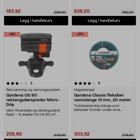
183,92
639,20
229,90
799,00
Legg i handlekurv
Legg i handlekurv
-26%
-20%
4.0 av 5 stjerner
anmeldelser
anmeldelser
3
5
Selvvanning og vanningssystem
Hageslanger
Gardena OS 90
Gardena Classic fleksibel
rektangulærspreder Micro-
vannslange 13 mm, 20 meter
Drip
Trykkbestandig slange som
beholder formen under bruk.
Vann firkantede og rektangulære
Gardena Classic – sliteste....
flater – til arealer fra 1 til 90 m².
Gardena ju....
259,90
303,92
349,90
379,90