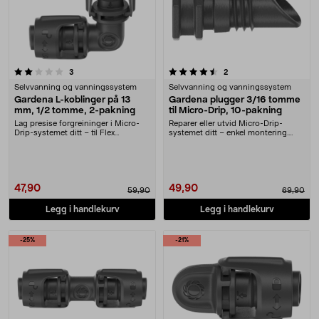
4.5 av 5 stjerner
anmeldelser
anmeldelser
3
2
Selvvanning og vanningssystem
Selvvanning og vanningssystem
Gardena L-koblinger på 13
Gardena plugger 3/16 tomme
mm, 1/2 tomme, 2-pakning
til Micro-Drip, 10-pakning
Lag presise forgreininger i Micro-
Reparer eller utvid Micro-Drip-
Drip-systemet ditt – til Flex
systemet ditt – enkel montering.
tilførselsrør på....
Gardena plugger ....
47,90
49,90
59,90
69,90
Legg i handlekurv
Legg i handlekurv
-25%
-21%