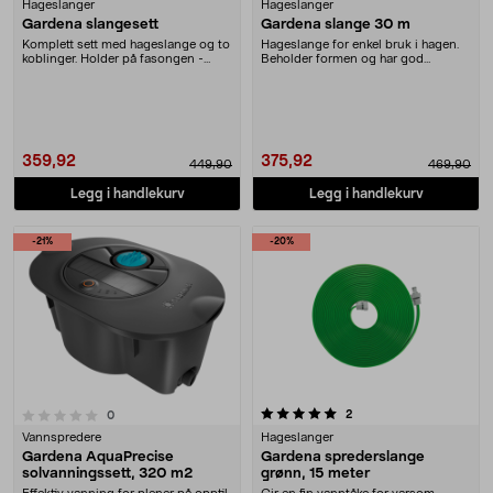
Hageslanger
Hageslanger
Gardena slangesett
Gardena slange 30 m
Komplett sett med hageslange og to
Hageslange for enkel bruk i hagen.
koblinger. Holder på fasongen -
Beholder formen og har god
ingen knekker....
trykkmotstand. Van....
359,92
375,92
449,90
469,90
Legg i handlekurv
Legg i handlekurv
-21%
-20%
5.0 av 5 stjerner
anmeldelser
2
anmeldelser
0
Vannspredere
Hageslanger
Gardena AquaPrecise
Gardena sprederslange
solvanningssett, 320 m2
grønn, 15 meter