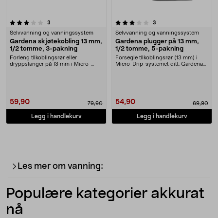
3.5 av 5 stjerner
anmeldelser
anmeldelser
3
3
Selvvanning og vanningssystem
Selvvanning og vanningssystem
Gardena skjøtekobling 13 mm,
Gardena plugger på 13 mm,
1/2 tomme, 3-pakning
1/2 tomme, 5-pakning
Forleng tilkoblingsrør eller
Forsegle tilkoblingsrør (13 mm) i
dryppslanger på 13 mm i Micro-
Micro-Drip-systemet ditt. Gardena
Drip-systemet ditt. G....
plugger på 1....
59,90
54,90
79,90
69,90
Legg i handlekurv
Legg i handlekurv
Les mer om vanning:
Populære kategorier akkurat
nå