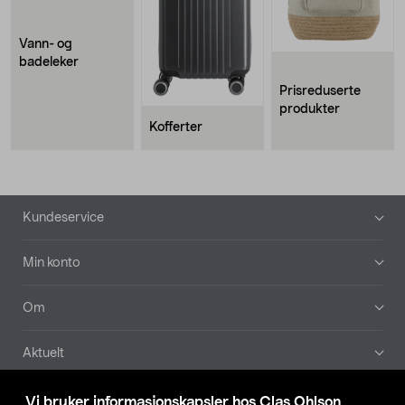
Vann- og
badeleker
Prisreduserte
produkter
Kofferter
Bunntekst
Kundeservice
Min konto
Om
Aktuelt
Våre selskaper
Vi bruker informasjonskapsler hos Clas Ohlson