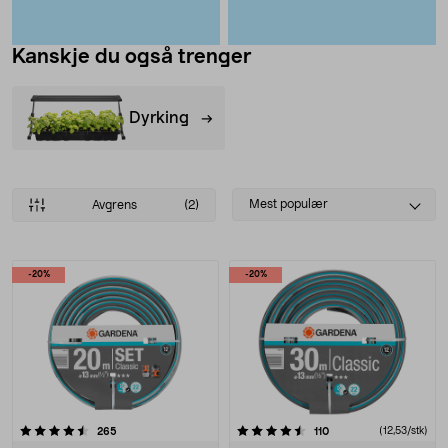
Kanskje du også trenger
Dyrking
Select
Mest populær
Avgrens
(2)
sorting
Produkter
-20%
-20%
4.5 av 5 stjerner
anmeldelser
anmeldelser
(12,53/stk)
265
110