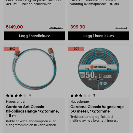
Effektiv vanning for plener på opptil
Gir en fin vanntåke for varsom
320 m2 – helt solcelledreven.
vanning av småplanter – 10 års
Gardena Aqua....
garanti. Gardena s....
5149,00
399,90
6495,00
499,90
Legg i handlekurv
Legg i handlekurv
-20%
-20%
3.5 av 5 stjerner
anmeldelser
anmeldelser
4
3
Hageslanger
Hageslanger
Gardena Set Classic
Gardena Classic hageslange
tilkoblingsslange 1/2 tomme,
50 meter, 1/2 tomme
1,5 m
Trykkbestandig og fleksibel –
netting av høy kvalitet hindrer
Koble enkelt slangevognen eller
knuter og vridning....
slangetrommelen til vannkranen.
Perfekt passform....