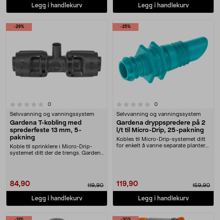
Legg i handlekurv
Legg i handlekurv
-29%
-25%
0.0 av 5 stjerner
anmeldelser
anmeldelser
0
0
Selvvanning og vanningssystem
Selvvanning og vanningssystem
Gardena T-kobling med
Gardena dryppspredere på 2
sprederfeste 13 mm, 5-
l/t til Micro-Drip, 25-pakning
pakning
Kobles til Micro-Drip-systemet ditt
for enkelt å vanne separate planter.
Koble til sprinklere i Micro-Drip-
Gardena....
systemet ditt der de trengs. Gardena
T-kobling....
84,90
119,90
119,90
159,90
Legg i handlekurv
Legg i handlekurv