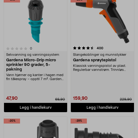
-31%
-30%
4.5 av 5 stjerner
anmeldelser
400
anmeldelser
0
Selvvanning og vanningssystem
Slangekoblinger og munnstykker
Gardena Micro-Drip micro
Gardena sprøytepistol
sprinkler 90 grader, 5-
Klassisk vanningspistol av plast.
pakning
Regulerbar vannstrøm. Trinnløs
justerbar strål....
Vann hjørner og kanter i hagen med
fin tåkespray – opptil 7 m². Gardena
Micro-Dr....
47,90
159,90
69,90
229,90
Legg i handlekurv
Legg i handlekurv
-20%
-29%