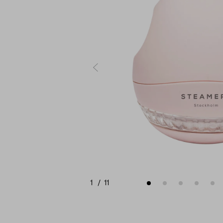
1
/
11