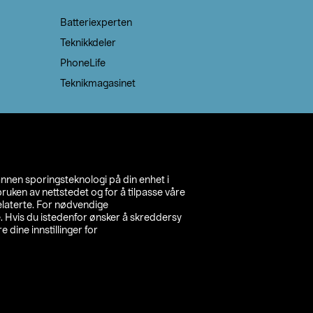
Batteriexperten
Teknikkdeler
PhoneLife
Teknikmagasinet
annen sporingsteknologi på din enhet i
ruken av nettstedet og for å tilpasse våre
relaterte. For nødvendige
. Hvis du istedenfor ønsker å skreddersy
e dine innstillinger for
inn din butikk