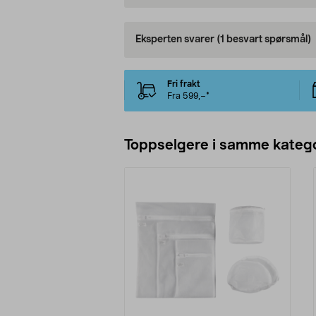
Eksperten svarer
(1 besvart spørsmål)
Fri frakt
Fra 599,–*
Toppselgere i samme katego