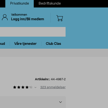
Privatkunde
Bedriftskunde
Velkommen
Logg inn/Bli medlem
bud
Våre tjenester
Club Clas
Artikkelnr.:
44-4987-2
323
anmeldelser