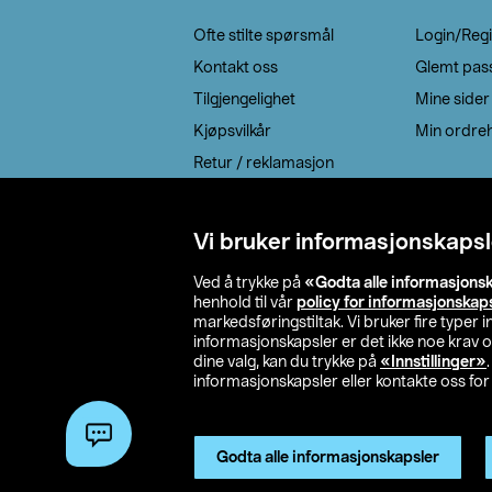
Ofte stilte spørsmål
Login/Regi
Kontakt oss
Glemt pas
Tilgjengelighet
Mine sider
Kjøpsvilkår
Min ordreh
Retur / reklamasjon
EE-avfall
Cookie policy
Vi bruker informasjonskapsl
Leveringsalternativ
Ved å trykke på
«Godta alle informasjons
henhold til vår
policy for informasjonskap
markedsføringstiltak. Vi bruker fire typer
informasjonskapsler er det ikke noe krav 
dine valg, kan du trykke på
«Innstillinger»
informasjonskapsler eller kontakte oss for 
© 2026 Clas Oh
Godta alle informasjonskapsler