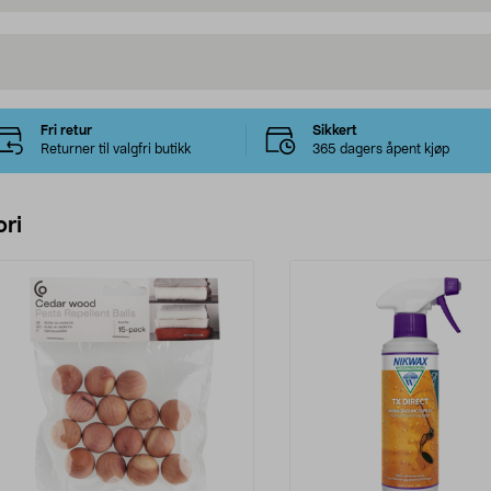
Fri retur
Sikkert
Returner til valgfri butikk
365 dagers åpent kjøp
ri