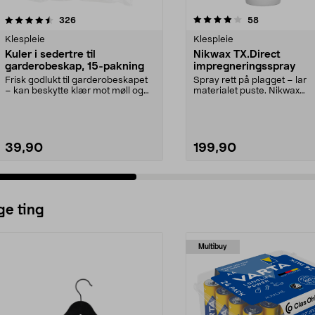
4.0 av 5 stjerner
anmeldelser
3.5 av 5 stjerner
anmeldelser
326
58
Klespleie
Klespleie
Kuler i sedertre til
Nikwax TX.Direct
garderobeskap, 15-pakning
impregneringsspray
Frisk godlukt til garderobeskapet
Spray rett på plagget – lar
– kan beskytte klær mot møll og
materialet puste. Nikwax
andre skadeins...
TX.Direct-impregnering – sp
39,90
199,90
ge ting
Multibuy