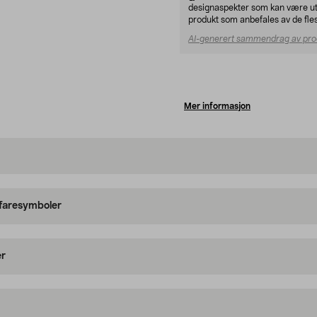
designaspekter som kan være ut
produkt som anbefales av de fle
AI-generert sammendrag av pro
Mer informasjon
 faresymboler
er