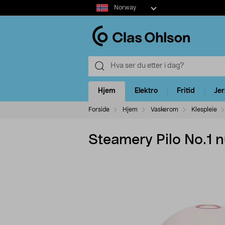
Select
Norway
market
Hjem
Elektro
Fritid
Je
Forside
Hjem
Vaskerom
Klespleie
Steamery Pilo No.1 