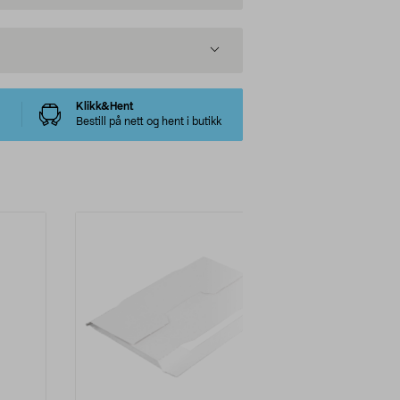
Klikk&Hent
Bestill på nett og hent i butikk