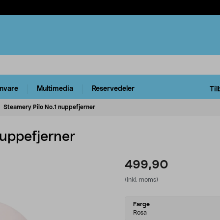
rnvare
Multimedia
Reservedeler
Til
Steamery Pilo No.1 nuppefjerner
nuppefjerner
499,90
(inkl. moms)
Select
Farge
variant
Rosa