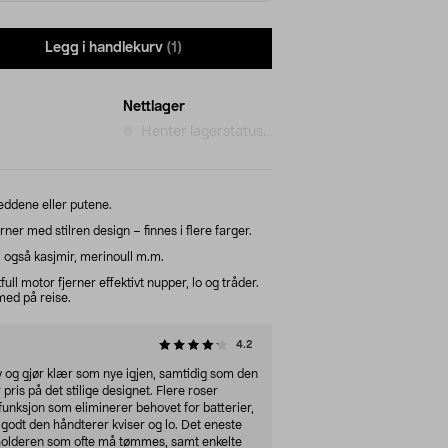
Legg i handlekurv
(1)
Nettlager
Henter lagerstatus...
eddene eller putene.
rner med stilren design – finnes i flere farger.
– også kasjmir, merinoull m.m.
full motor fjerner effektivt nupper, lo og tråder.
med på reise.
4.2
v og gjør klær som nye igjen, samtidig som den
pris på det stilige designet. Flere roser
funksjon som eliminerer behovet for batterier,
odt den håndterer kviser og lo. Det eneste
beholderen som ofte må tømmes, samt enkelte