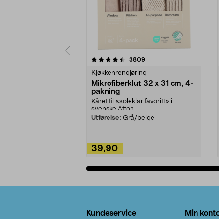
5av 5 stjerner
4.5av 5 stjerner
anmeldelser
3809
Kjøkkenrengjøring
Mikrofiberklut 32 x 31 cm, 4-
pakning
Kåret til «soleklar favoritt» i
svenske Afton...
Utførelse:
Grå/beige
39,90
Legg i handlekurv
Bunntekst
Kundeservice
Min kont