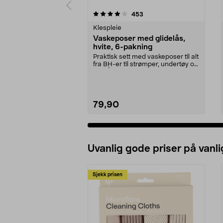
0 av 5 stjerner
4.5 av 5 stjerner
anmeldelser
453
Klespleie
Vaskeposer med glidelås,
hvite, 6-pakning
Praktisk sett med vaskeposer til alt
fra BH-er til strømper, undertøy og
sko. Én...
79,90
Uvanlig gode priser på vanli
Sjekk prisen