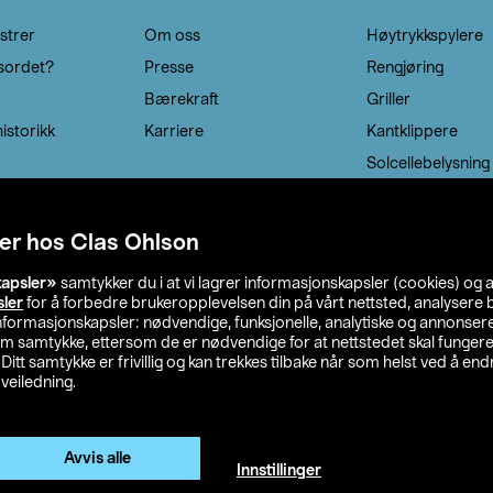
strer
Om oss
Høytrykkspylere
sordet?
Presse
Rengjøring
Bærekraft
Griller
istorikk
Karriere
Kantklippere
Solcellebelysning
er hos Clas Ohlson
kapsler»
samtykker du i at vi lagrer informasjonskapsler (cookies) og 
sler
for å forbedre brukeropplevelsen din på vårt nettsted, analysere b
 informasjonskapsler: nødvendige, funksjonelle, analytiske og annonse
om samtykke, ettersom de er nødvendige for at nettstedet skal fungere
. Ditt samtykke er frivillig og kan trekkes tilbake når som helst ved å endr
veiledning.
lson
Privacy statement
Medlemsvilkår
Kjøpsvilkår
F
Endre til priser ekskl. moms
Avvis alle
Innstillinger