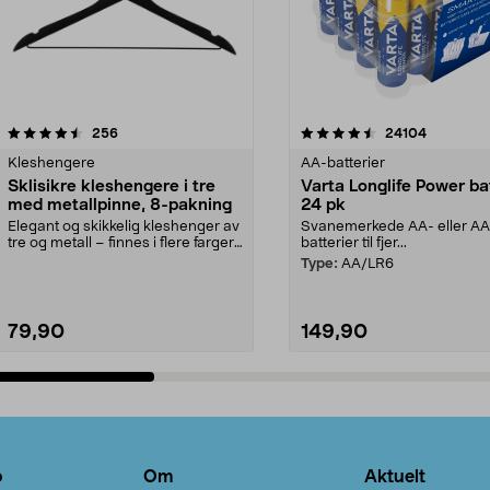
4.5av 5 stjerner
anmeldelser
4.5av 5 stjerner
anmeldels
256
24104
Kleshengere
AA-batterier
Sklisikre kleshengere i tre
Varta Longlife Power ba
med metallpinne, 8-pakning
24 pk
Elegant og skikkelig kleshenger av
Svanemerkede AA- eller A
tre og metall – finnes i flere farger.
batterier til fjer...
Kleshe...
Type:
AA/LR6
79,90
149,90
Legg i handlekurv
Legg i handlekurv
o
Om
Aktuelt