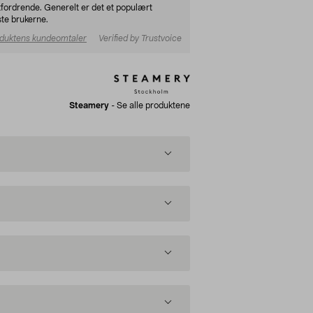
fordrende. Generelt er det et populært
ste brukerne.
duktens kundeomtaler
Verified by Trustvoice
Steamery
-
Se alle produktene