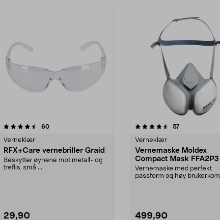
4.5 av 5 stjerner
anmeldelser
4.0 av 5 stjerner
anmeldelser
60
57
Verneklær
Verneklær
RFX+Care vernebriller Graid
Vernemaske Moldex
Compact Mask FFA2P3
Beskytter øynene mot metall- og
treflis, små ...
Vernemaske med perfekt
passform og høy brukerkomf
Filterteknologi med rynker...
29,90
499,90