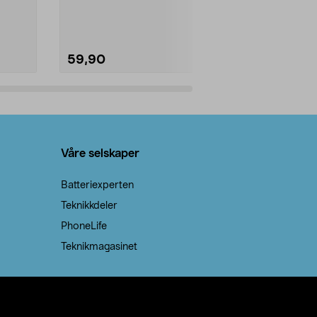
natron – til rengjøring både...
59,90
69,90
Legg i handlekurv
Legg 
Våre selskaper
Batteriexperten
Teknikkdeler
PhoneLife
Teknikmagasinet