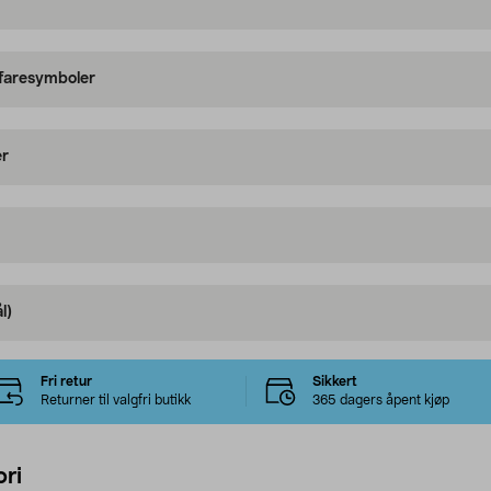
 faresymboler
er
l)
Fri retur
Sikkert
Returner til valgfri butikk
365 dagers åpent kjøp
ri