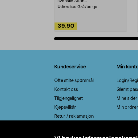
svenske Afton...
Utførelse:
Grå/beige
39,90
Legg i handlekurv
Bunntekst
Kundeservice
Min kont
Ofte stilte spørsmål
Login/Regi
Kontakt oss
Glemt pas
Tilgjengelighet
Mine sider
Kjøpsvilkår
Min ordreh
Retur / reklamasjon
EE-avfall
Cookie policy