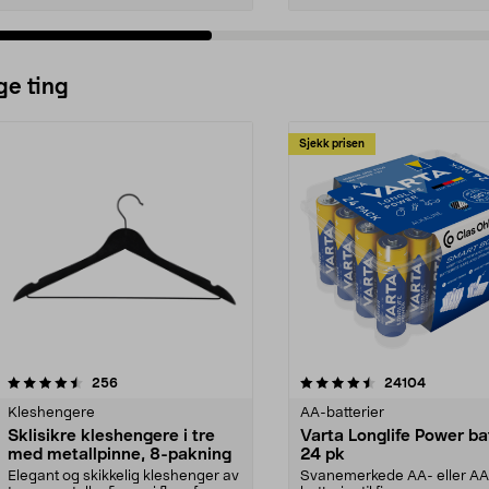
ge ting
Sjekk prisen
4.5av 5 stjerner
anmeldelser
4.5av 5 stjerner
anmeldels
256
24104
Kleshengere
AA-batterier
Sklisikre kleshengere i tre
Varta Longlife Power ba
med metallpinne, 8-pakning
24 pk
Elegant og skikkelig kleshenger av
Svanemerkede AA- eller A