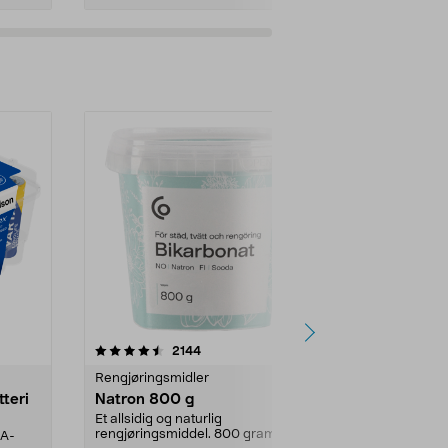
er
4.0av 5 stjerner
anmeldelser
4.5
2144
4
Rengjøringsmidler
Levende lys
tteri
Natron 800 g
Telys, 50 st
Et allsidig og naturlig
100 % stearin.
rengjøringsmiddel. 800 gram
AA-