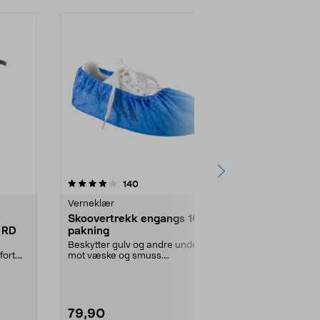
4.5 av 5 stjerner
anmeldelser
4.5
140
1
Verneklær
Verneklær
Skoovertrekk engangs 100-
3M SecureF
 RD
pakning
vernebrille
glass
Beskytter gulv og andre underlag
Sitter trygt 
ort.
mot væske og smuss.
automatisk ju
Skoovertrekk i plast for in...
SecureFit 400
79,90
169,90