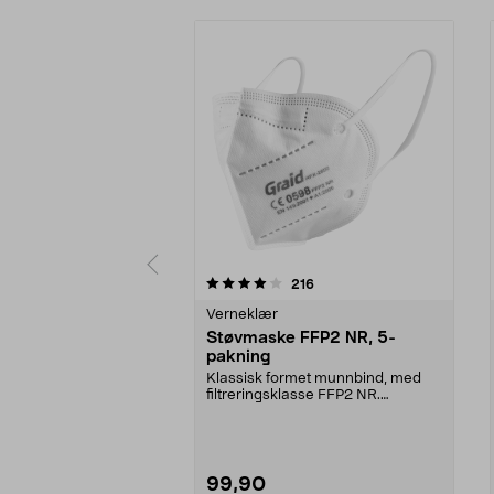
0 av 5 stjerner
4.5 av 5 stjerner
anmeldelser
216
Verneklær
Støvmaske FFP2 NR, 5-
pakning
Klassisk formet munnbind, med
filtreringsklasse FFP2 NR.
Ansiktsmaske som beskyt...
99,90