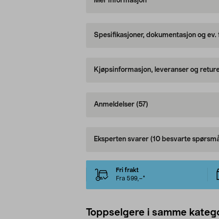
Mer informasjon
Spesifikasjoner, dokumentasjon og ev.
Kjøpsinformasjon, leveranser og retur
Anmeldelser
(57)
Eksperten svarer
(10 besvarte spørsmå
Fri frakt
Fra 599,–*
Toppselgere i samme katego