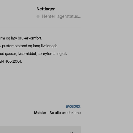
Nettlager
Henter lagerstatus...
rm og høy brukerkomfort.
av pustemotstand og lang livslengde.
d gasser, løsemiddel, sprøytemaling o.l.
l EN 405:2001.
Moldex
-
Se alle produktene