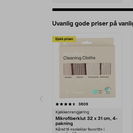
Uvanlig gode priser på vanli
Sjekk prisen
5av 5 stjerner
4.5av 5 stjerner
anmeldelser
3809
Kjøkkenrengjøring
Mikrofiberklut 32 x 31 cm, 4-
pakning
Kåret til «soleklar favoritt» i