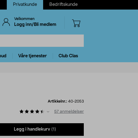
Privatkunde
Bedriftskunde
Velkommen
Logg inn/Bli medlem
bud
Våre tjenester
Club Clas
Artikkelnr.:
40-2053
57
anmeldelser
Legg i handlekurv
(1)