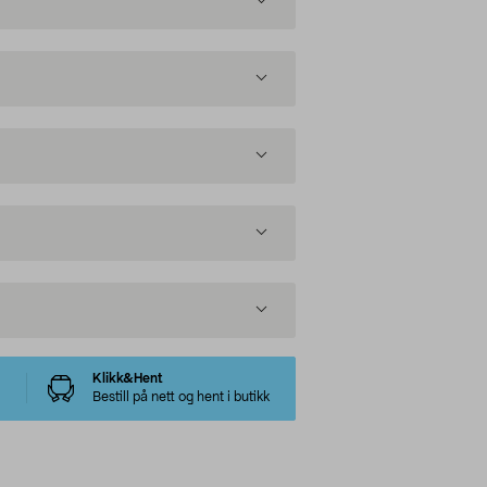
Klikk&Hent
Bestill på nett og hent i butikk