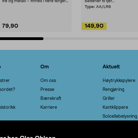
tre og metall – finnes i flere farger.
batterier til fjer...
Kleshe...
Type:
AA/LR6
79,90
149,90
Legg i handlekurv
Legg i handlekurv
o
Om
Aktuelt
strer
Om oss
Høytrykkspylere
sordet?
Presse
Rengjøring
Bærekraft
Griller
istorikk
Karriere
Kantklippere
Solcellebelysning