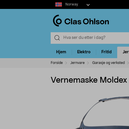
Select
Norway
market
Hjem
Elektro
Fritid
Je
Forside
Jernvare
Garasje og verksted
Vernemaske Moldex