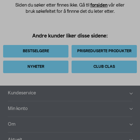
Siden du søker etter finnes ikke. Gå til
forsiden
vår eller
bruk søkefeltet for å finnne det du leter etter.
Andre kunder liker disse sidene:
BESTSELGERE
PRISREDUSERTE PRODUKTER
NYHETER
CLUB CLAS
Bunntekst
Kundeservice
Min konto
Om