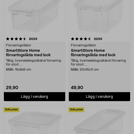
4.5 av 5 stjärnor
recensioner
recensioner
8699
8699
Förvaringslådor
Förvaringslådor
SmartStore Home
SmartStore Home
förvaringslåda med lock
förvaringslåda med lock
Tålig, livsmedelsgodkänd förvaring
Tålig, livsmedelsgodkänd förvaring
för stort ....
för stort ....
Mått:
15x9x6 cm
Mått:
20x15x11 cm
29,90
49,90
Lägg i varukorg
Lägg i varukorg
Kolla priset
Kolla priset