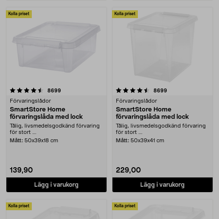
Kolla priset
Kolla priset
4.5 av 5 stjärnor
recensioner
recensioner
8699
8699
Förvaringslådor
Förvaringslådor
SmartStore Home
SmartStore Home
förvaringslåda med lock
förvaringslåda med lock
Tålig, livsmedelsgodkänd förvaring
Tålig, livsmedelsgodkänd förvaring
för stort ....
för stort ....
Mått:
50x39x18 cm
Mått:
50x39x41 cm
139,90
229,00
Lägg i varukorg
Lägg i varukorg
Kolla priset
Kolla priset