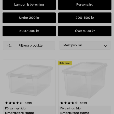
Lampor & belysning
Personvård
Under 200 kr
200-500 kr
500-1000 kr
Över 1000 kr
Select
Mest populär
Filtrera produkter
sorting
Produkter
Kolla priset
4.5 av 5 stjärnor
recensioner
recensioner
8699
8699
Förvaringslådor
Förvaringslådor
SmartStore Home
SmartStore Home