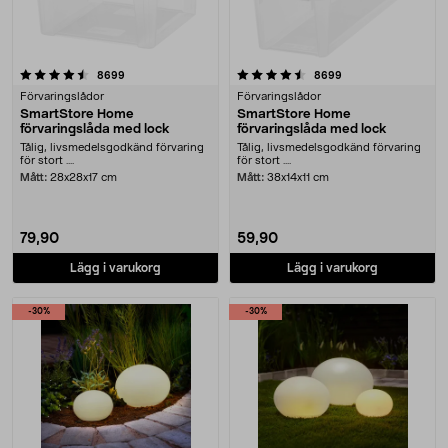
4.5 av 5 stjärnor
recensioner
recensioner
8699
8699
Förvaringslådor
Förvaringslådor
SmartStore Home
SmartStore Home
förvaringslåda med lock
förvaringslåda med lock
Tålig, livsmedelsgodkänd förvaring
Tålig, livsmedelsgodkänd förvaring
för stort ....
för stort ....
Mått:
28x28x17 cm
Mått:
38x14x11 cm
79,90
59,90
Lägg i varukorg
Lägg i varukorg
-30%
-30%