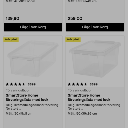
Mått:
40x30x32 cm
Mått:
59x39x43 cm
139,90
259,00
Lägg i varukorg
Lägg i varukorg
Kolla priset
Kolla priset
4.5 av 5 stjärnor
recensioner
recensioner
8699
8699
Förvaringslådor
Förvaringslådor
SmartStore Home
SmartStore Home
förvaringslåda med lock
förvaringslåda med lock
Tålig, livsmedelsgodkänd förvaring
Tålig, livsmedelsgodkänd förvaring
för stort ....
för stort ....
Mått:
30x19x11 cm
Mått:
50x39x26 cm