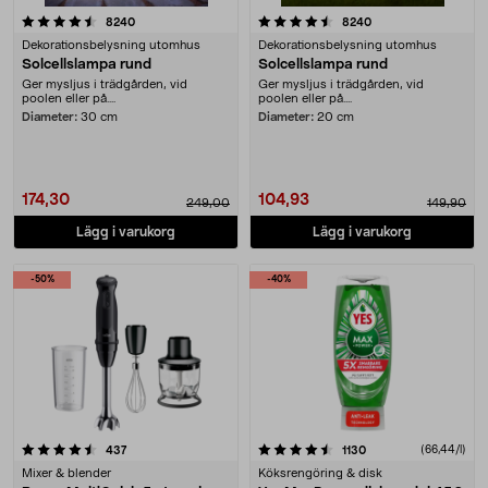
4.5 av 5 stjärnor
recensioner
recensioner
8240
8240
Dekorationsbelysning utomhus
Dekorationsbelysning utomhus
Solcellslampa rund
Solcellslampa rund
Ger mysljus i trädgården, vid
Ger mysljus i trädgården, vid
poolen eller på....
poolen eller på....
Diameter:
30 cm
Diameter:
20 cm
174,30
104,93
249,00
149,90
Lägg i varukorg
Lägg i varukorg
-50%
-40%
4.5 av 5 stjärnor
recensioner
recensioner
(66,44/l)
437
1130
Mixer & blender
Köksrengöring & disk