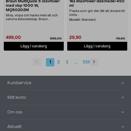
Braun MultiQuick 5 stavmixer
Yes MaxPower diskmedel 450
med visp 1000 W,
ml
MQ50202M
Flaska som gör det lätt att dosera till
sista....
Mixa, vispa och hacka med ett och
samma köksredskap. Braun
Modell:
Standard
MultiQuick 5 stavmixe....
499,00
29,90
999,00
49,90
Lägg i varukorg
Lägg i varukorg
1
2
3
556
...
Sidfot
Kundservice
Mitt konto
Om oss
Aktuellt