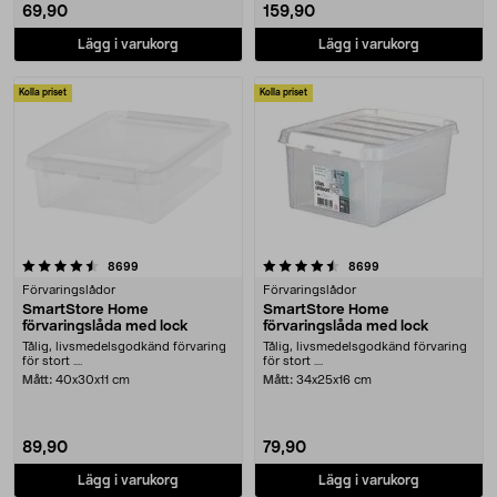
69,90
159,90
Lägg i varukorg
Lägg i varukorg
Kolla priset
Kolla priset
4.5 av 5 stjärnor
recensioner
recensioner
8699
8699
Förvaringslådor
Förvaringslådor
SmartStore Home
SmartStore Home
förvaringslåda med lock
förvaringslåda med lock
Tålig, livsmedelsgodkänd förvaring
Tålig, livsmedelsgodkänd förvaring
för stort ....
för stort ....
Mått:
40x30x11 cm
Mått:
34x25x16 cm
89,90
79,90
Lägg i varukorg
Lägg i varukorg