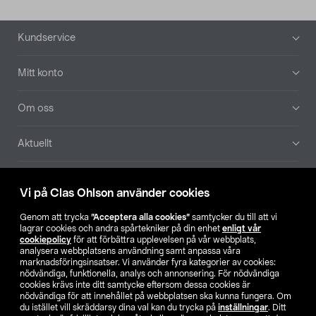
Sidfot
Kundservice
Mitt konto
Om oss
Aktuellt
Våra bolag
Vi på Clas Ohlson använder cookies
Hitta butik
Genom att trycka
”Acceptera alla cookies”
samtycker du till att vi
lagrar cookies och andra spårtekniker på din enhet
enligt vår
cookiepolicy
för att förbättra upplevelsen på vår webbplats,
SE
NO
FI
analysera webbplatsens användning samt anpassa våra
marknadsföringsinsatser. Vi använder fyra kategorier av cookies:
nödvändiga, funktionella, analys och annonsering. För nödvändiga
cookies krävs inte ditt samtycke eftersom dessa cookies är
nödvändiga för att innehållet på webbplatsen ska kunna fungera. Om
du istället vill skräddarsy dina val kan du trycka på
inställningar
. Ditt