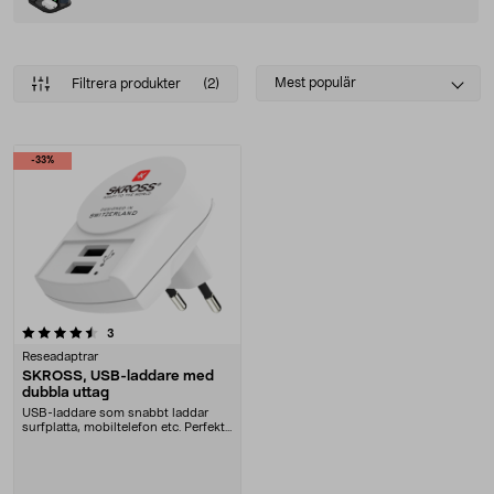
Select
Mest populär
Filtrera produkter
(2)
sorting
Produkter
-33%
recensioner
3
Reseadaptrar
SKROSS, USB-laddare med
dubbla uttag
USB-laddare som snabbt laddar
surfplatta, mobiltelefon etc. Perfekt
att ha med p....