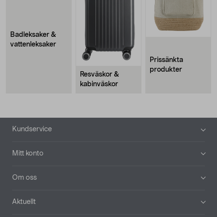
Badleksaker &
vattenleksaker
Prissänkta
produkter
Resväskor &
kabinväskor
Sidfot
Kundservice
Mitt konto
Om oss
Aktuellt