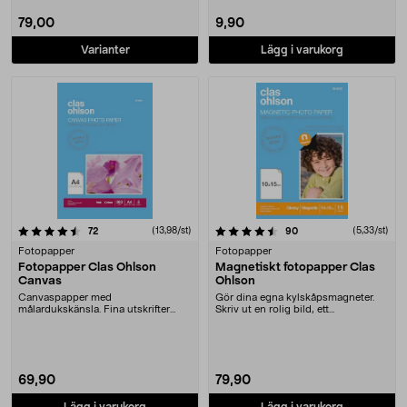
79,00
9,90
Varianter
Lägg i varukorg
4.5 av 5 stjärnor
recensioner
(13,98/st)
recensioner
(5,33/st)
72
90
Fotopapper
Fotopapper
Fotopapper Clas Ohlson
Magnetiskt fotopapper Clas
Canvas
Ohlson
Canvaspapper med
Gör dina egna kylskåpsmagneter.
målardukskänsla. Fina utskrifter
Skriv ut en rolig bild, ett
även av bilder med lägre upplö....
meddelande eller kan....
69,90
79,90
Lägg i varukorg
Lägg i varukorg