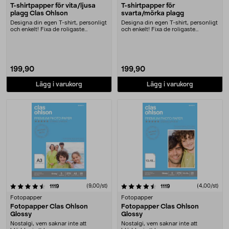
T-shirtpapper för vita/ljusa
T-shirtpapper för
plagg Clas Ohlson
svarta/mörka plagg
Designa din egen T-shirt, personligt
Designa din egen T-shirt, personligt
och enkelt! Fixa de roligaste
och enkelt! Fixa de roligaste
lagtröjorna t....
lagtröjorna t....
199,90
199,90
Lägg i varukorg
Lägg i varukorg
4.5 av 5 stjärnor
recensioner
(9,00/st)
recensioner
(4,00/st)
1119
1119
Fotopapper
Fotopapper
Fotopapper Clas Ohlson
Fotopapper Clas Ohlson
Glossy
Glossy
Nostalgi, vem saknar inte att
Nostalgi, vem saknar inte att