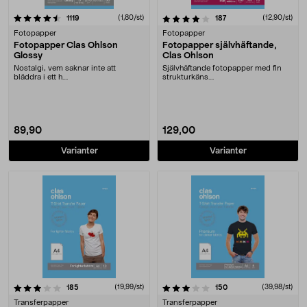
4.0 av 5 stjärnor
recensioner
(1,80/st)
recensioner
(12,90/st)
1119
187
Fotopapper
Fotopapper
Fotopapper Clas Ohlson
Fotopapper självhäftande,
Glossy
Clas Ohlson
Nostalgi, vem saknar inte att
Självhäftande fotopapper med fin
bläddra i ett h....
strukturkäns....
89,90
129,00
Varianter
Varianter
3.5 av 5 stjärnor
recensioner
(19,99/st)
recensioner
(39,98/st)
185
150
Transferpapper
Transferpapper