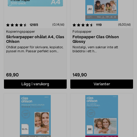
4.5 av 5 stjärnor
recensioner
(0,14/st)
recensioner
(6,00/st)
12185
1119
Kopieringspapper
Fotopapper
Skrivarpapper ohålat A4, Clas
Fotopapper Clas Ohlson
Ohlson
Glossy
Ohålat papper för skrivare, kopiator,
Nostalgi, vem saknar inte att
pyssel m.m. Passar perfekt som
bläddra i ett h....
ritpapper. ....
69,90
149,90
Lägg i varukorg
Varianter