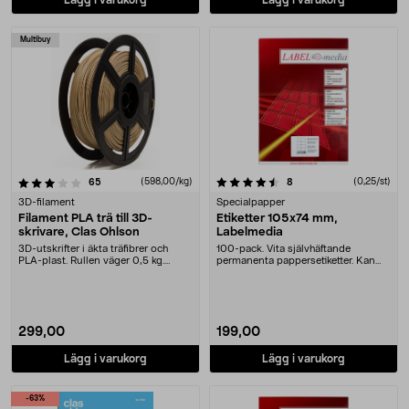
Multibuy
4.5 av 5 stjärnor
recensioner
(598,00/kg)
recensioner
(0,25/st)
65
8
3D-filament
Specialpapper
Filament PLA trä till 3D-
Etiketter 105x74 mm,
skrivare, Clas Ohlson
Labelmedia
3D-utskrifter i äkta träfibrer och
100-pack. Vita självhäftande
PLA-plast. Rullen väger 0,5 kg.
permanenta pappersetiketter. Kan
Universalrull....
användas som adres....
299,00
199,00
Lägg i varukorg
Lägg i varukorg
-63%