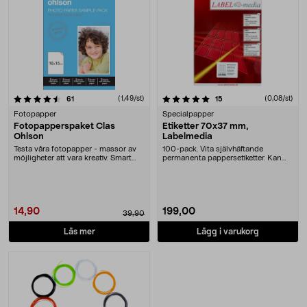
5.0 av 5 stjärnor
recensioner
(1,49/st)
recensioner
(0,08/st)
61
15
Fotopapper
Specialpapper
Fotopapperspaket Clas
Etiketter 70x37 mm,
Ohlson
Labelmedia
Testa våra fotopapper - massor av
100-pack. Vita självhäftande
möjligheter att vara kreativ. Smart
permanenta pappersetiketter. Kan
testpaket ....
användas som adres....
14,90
199,00
39,90
Läs mer
Lägg i varukorg