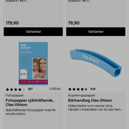
bläddra i ett h....
bläddra i ett h....
179,90
79,90
Varianter
Varianter
4.5 av 5 stjärnor
recensioner
(3,95/st)
recensioner
187
514
Fotopapper
Kopieringspapper
Fotopapper självhäftande,
Bärhandtag Clas Ohlson
Clas Ohlson
Hjälpmedlet som skonar dina
händer! Underlättar när du bär hem
Självhäftande fotopapper med fin
tunga kassar från....
strukturkäns....