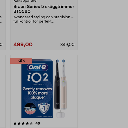
Rakapparater
Braun Series 5 skäggtrimmer
BT5520
a
Avancerad styling och precision –
.
full kontroll för perfekt
skäggtrimning. Braun....
499,00
00
849,00
-27%
recensioner
46