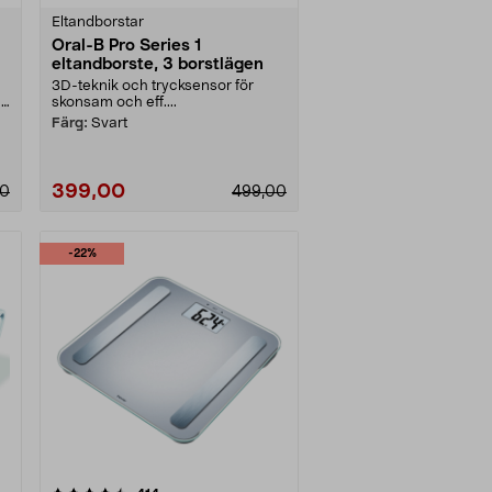
Eltandborstar
Oral-B Pro Series 1
eltandborste, 3 borstlägen
3D-teknik och trycksensor för
1
skonsam och eff....
Färg:
Svart
399,00
00
499,00
-22%