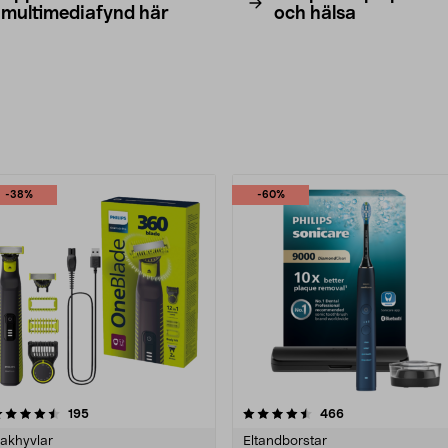
multimediafynd här
och hälsa
rodukter
-38%
-60%
4.5 av 5 stjärnor
recensioner
4.5 av 5 stjärnor
recensioner
195
466
akhyvlar
Eltandborstar