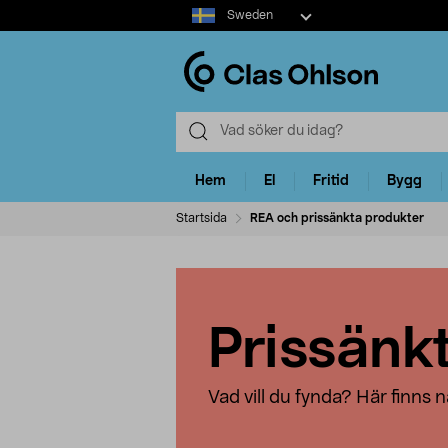
Select
Sweden
market
Hem
El
Fritid
Bygg
Startsida
REA och prissänkta produkter
Prissänk
Vad vill du fynda? Här finns nå