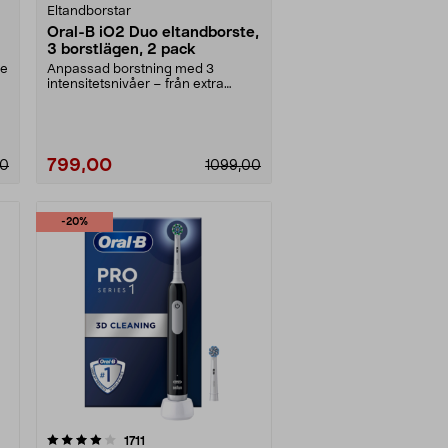
Eltandborstar
Oral-B iO2 Duo eltandborste,
3 borstlägen, 2 pack
je
Anpassad borstning med 3
intensitetsnivåer – från extra
skonsam till daglig reng....
799,00
00
1099,00
-20%
recensioner
1711