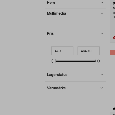
Hem
P
s
T
Multimedia
l
O
Pris
Minpris
Maxpris
Lagerstatus
Varumärke
4.5 av 5 stjärnor