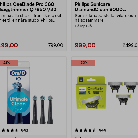
hilips OneBlade Pro 360
Philips Sonicare
käggtrimmer QP6507/23
DiamondClean 9000
eltandborste, Special Editio
rimma alla stilar – från skägg och
Sonisk tandborste för vitare och
injer till en nära stubb. Philips
hälsosammare....
neBlade ....
Färg:
Blå
499,00
999,00
799,00
2499,
-22%
-30%
4.5 av 5 stjärnor
recensioner
4.0 av 5 stjärnor
recensioner
643
444