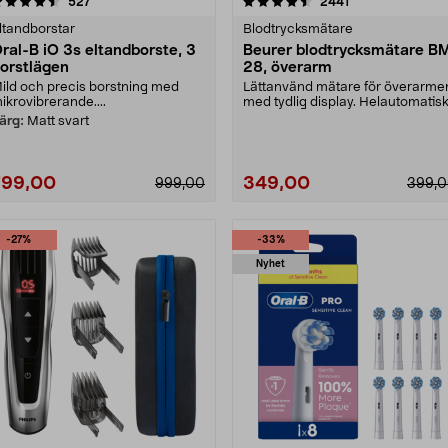
4.5 av 5 stjärnor
recensioner
4.5 av 5 stjärnor
recensioner
527
2441
ltandborstar
Blodtrycksmätare
ral-B iO 3s eltandborste, 3
Beurer blodtrycksmätare B
orstlägen
28, överarm
ild och precis borstning med
Lättanvänd mätare för överarme
ikrovibrerande....
med tydlig display. Helautomatis
och precis blo....
ärg:
Matt svart
799,00
349,00
999,00
399,
-27%
-33%
Nyhet