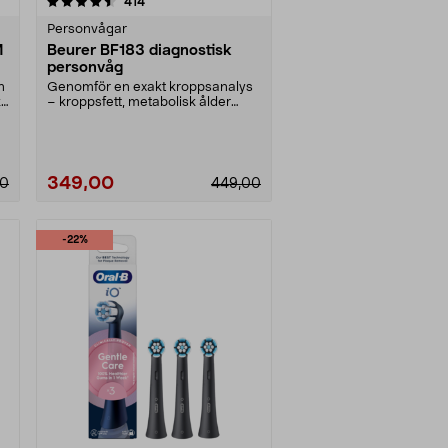
recensioner
414
Personvågar
M
Beurer BF183 diagnostisk
personvåg
n
Genomför en exakt kroppsanalys
k
– kroppsfett, metabolisk ålder
m.m. Beurer BF183 ....
349,00
00
449,00
-22%