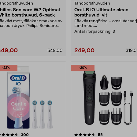
andborsthuvuden
Tandborsthuvuden
hilips Sonicare W2 Optimal
Oral-B iO Ultimate clean
hite borsthuvud, 6-pack
borsthuvud, vit
ffektivt mot ytfläckar orsakade av
Effektiv rengöring – omsluter var
at och dryck. Philips Sonicare
tand med ....
2 Optimal W....
Antal i förpackning:
3
349,00
249,00
549,00
319,
-22%
-20%
4.5 av 5 stjärnor
recensioner
4.0 av 5 stjärnor
recensioner
300
55