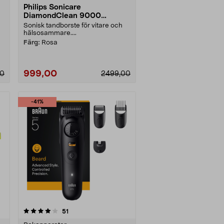
Philips Sonicare
DiamondClean 9000
n
eltandborste, Special Edition
Sonisk tandborste för vitare och
hälsosammare....
Färg:
Rosa
999,00
00
2499,00
-41%
recensioner
51