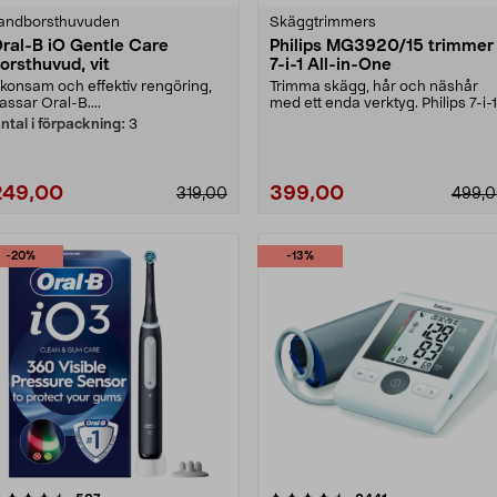
andborsthuvuden
Skäggtrimmers
ral-B iO Gentle Care
Philips MG3920/15 trimmer
orsthuvud, vit
7-i-1 All-in-One
konsam och effektiv rengöring,
Trimma skägg, hår och näshår
assar Oral-B....
med ett enda verktyg. Philips 7-i-
trimmer med sjä....
ntal i förpackning:
3
249,00
399,00
319,00
499,
-20%
-13%