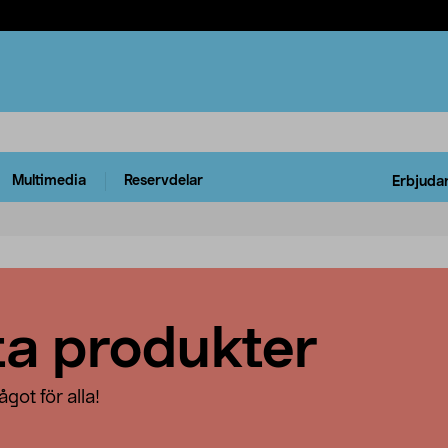
Multimedia
Reservdelar
Erbjuda
ta produkter
got för alla!