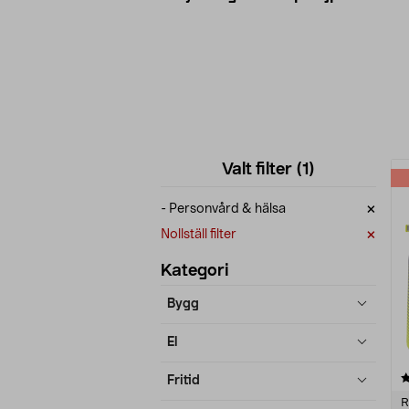
Förfina
P
Valt filter
(1)
produkter
×
- Personvård & hälsa
×
Nollställ filter
Kategori
Bygg
El
4.5 av 5 stjärnor
Fritid
R