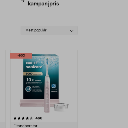
kampanjpris
köksutru
Select
Mest populär
sorting
-60%
recensioner
466
Eltandborstar