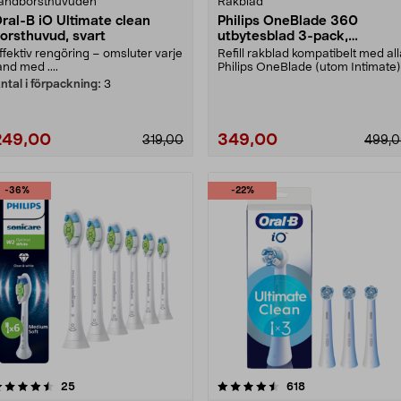
andborsthuvuden
Rakblad
ral-B iO Ultimate clean
Philips OneBlade 360
orsthuvud, svart
utbytesblad 3-pack,
QP430/50
ffektiv rengöring – omsluter varje
Refill rakblad kompatibelt med all
and med ....
Philips OneBlade (utom Intimate)
Philips 36....
ntal i förpackning:
3
249,00
349,00
319,00
499,
-36%
-22%
4.5 av 5 stjärnor
recensioner
4.5 av 5 stjärnor
recensioner
25
618