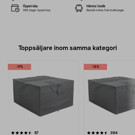
Öppet köp
Hämta i butik
365 dagar öppet köp
Beställ online, från butikslager
Toppsäljare inom samma kategori
-17%
-13%
4.5 av 5 stjärnor
recensioner
4.5 av 5 stjärnor
recension
57
394