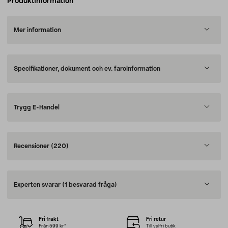
Produktinformation
Mer information
Specifikationer, dokument och ev. faroinformation
Trygg E-Handel
Recensioner
(220)
Experten svarar
(1 besvarad fråga)
Fri frakt
Fri retur
Från 599 kr*
Till valfri butik