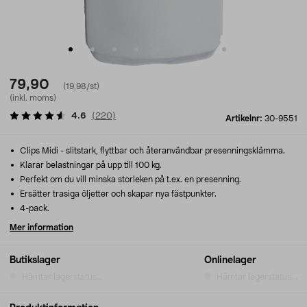
79,90
(19,98/st)
(inkl. moms)
4.6
(
220
)
Artikelnr:
30-9551
Clips Midi - slitstark, flyttbar och återanvändbar presenningsklämma.
Klarar belastningar på upp till 100 kg.
Perfekt om du vill minska storleken på t.ex. en presenning.
Ersätter trasiga öljetter och skapar nya fästpunkter.
4-pack.
Mer information
Butikslager
Onlinelager
Hämtar lagerstatus...
Hämtar lagerstatus...