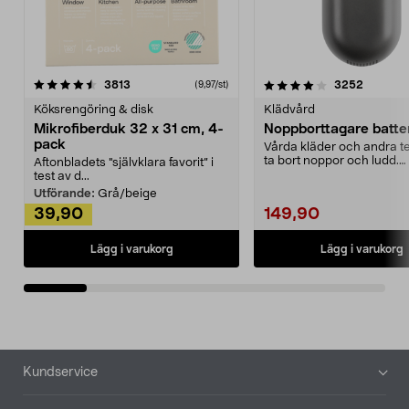
4.0av 5 stjärnor
recensioner
4.5av 5 stjärnor
recensio
3813
3252
(9,97/st)
Köksrengöring & disk
Klädvård
Mikrofiberduk 32 x 31 cm, 4-
Noppborttagare batter
pack
Vårda kläder och andra tex
ta bort noppor och ludd.
Aftonbladets "självklara favorit” i
Noppborttagaren fräs...
test av d...
Utförande:
Grå/beige
39,90
149,90
Lägg i varukorg
Lägg i varukorg
Sidfot
Kundservice