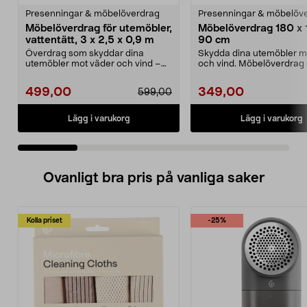
Presenningar & möbelöverdrag
Presenningar & möbelöv
Möbelöverdrag för utemöbler,
Möbelöverdrag 180 x 
vattentätt, 3 x 2,5 x 0,9 m
90 cm
Överdrag som skyddar dina
Skydda dina utemöbler m
utemöbler mot väder och vind –
och vind. Möbelöverdrag
året om. Stort, slitsta...
håller dina utemöble...
499,00
349,00
599,00
Lägg i varukorg
Lägg i varukorg
Ovanligt bra pris på vanliga saker
Kolla priset
-25%