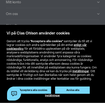
Mitt konto
Om oss
Aktuellt
Vi på Clas Ohlson använder cookies
Våra bolag
Genom att trycka
”Acceptera alla cookies”
samtycker du till att vi
lagrar cookies och andra spårtekniker på din enhet
enligt vår
Hitta butik
cookiepolicy
för att förbättra upplevelsen på vår webbplats,
analysera webbplatsens användning samt anpassa våra
marknadsföringsinsatser. Vi använder fyra kategorier av cookies:
nödvändiga, funktionella, analys och annonsering. För nödvändiga
SE
NO
FI
cookies krävs inte ditt samtycke eftersom dessa cookies är
nödvändiga för att innehållet på webbplatsen ska kunna fungera. Om
du istället vill skräddarsy dina val kan du trycka på
inställningar
. Ditt
samtycke är frivilligt och kan återkallas när som helst genom att du
ändrar i dina cookie-inställningar eller kontaktar oss för guidning.
Acceptera alla cookies
Avvisa alla
Köpvillkor
Privacy statement
Klubbvillkor
För företag
Inställningar
Ändra till priser exklusive moms