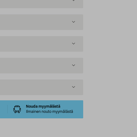
Nouda myymälästä
Ilmainen nouto myymälästä