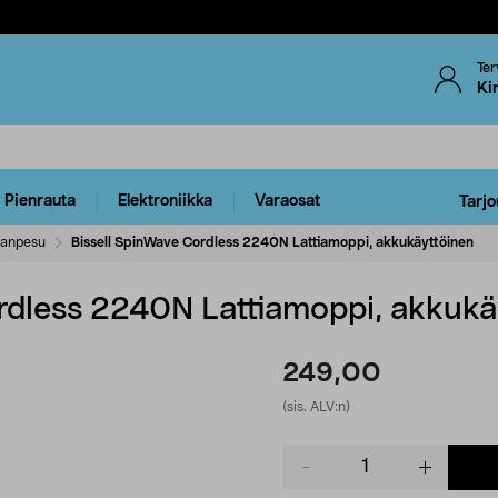
Ter
Ki
Pienrauta
Elektroniikka
Varaosat
Tarjo
ianpesu
Bissell SpinWave Cordless 2240N Lattiamoppi, akkukäyttöinen
rdless 2240N Lattiamoppi, akkukä
249,00
(sis. ALV:n)
Product
quantity