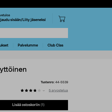
vetuloa
rjaudu sisään/Liity jäseneksi
ukset
Palvelumme
Club Clas
yttöinen
Tuotenro:
44-5539
5
arvostelua
Lisää ostoskoriin
(1)