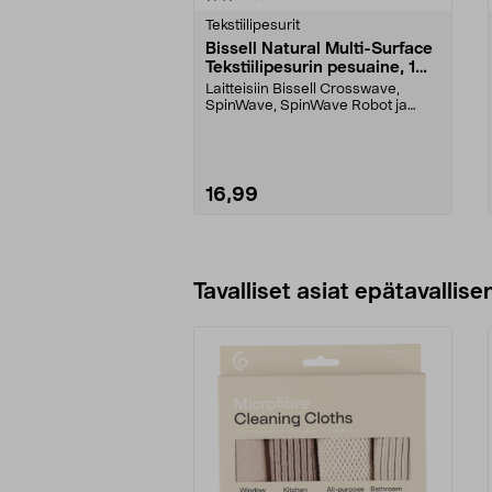
tähdestä
tähdestä
Tekstiilipesurit
Bissell Natural Multi-Surface
Tekstiilipesurin pesuaine, 1
litra
Laitteisiin Bissell Crosswave,
SpinWave, SpinWave Robot ja
HydroWave. Bissell Na...
16,99
Lisää ostoskoriin
Tavalliset asiat epätavallisen