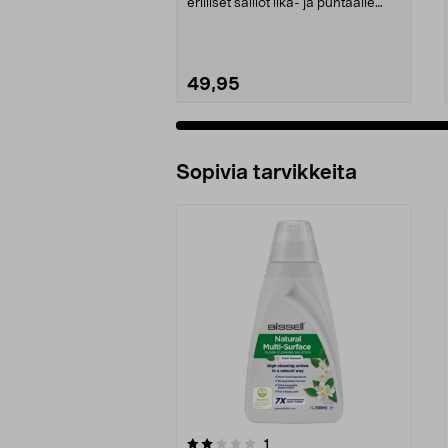
erilliset säiliöt lika- ja puhtaalle
vedelle. Vile...
49,95
Sopivia tarvikkeita
0viidestä
5.0viidestä
arvostelut
1