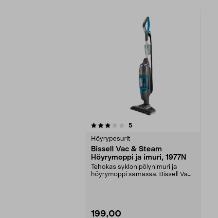
0viidestä
arvostelut
5
tähdestä
Höyrypesurit
Bissell Vac & Steam
Höyrymoppi ja imuri, 1977N
Tehokas syklonipölynimuri ja
höyrymoppi samassa. Bissell Vac
& Steam, jossa Stea...
199,00