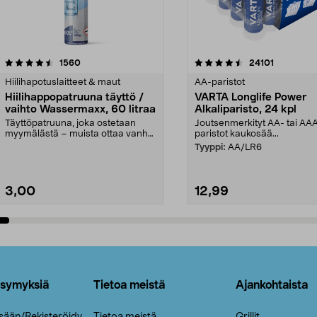
4.5viidestä
arvostelut
4.5viidestä
arvostelut
1560
24101
tähdestä
Hiilihapotuslaitteet & maut
AA-paristot
Hiilihappopatruuna täyttö /
VARTA Longlife Power
vaihto Wassermaxx, 60 litraa
Alkaliparisto, 24 kpl
Täyttöpatruuna, joka ostetaan
Joutsenmerkityt AA- tai AA
myymälästä – muista ottaa vanha
paristot kaukosää...
patruuna mukaasi m...
Tyyppi:
AA/LR6
3,00
12,99
Lisää ostoskoriin
Lisää ostoskoriin
ysymyksiä
Tietoa meistä
Ajankohtaista
isään/Rekisteröidy
Tietoa meistä
Grillit