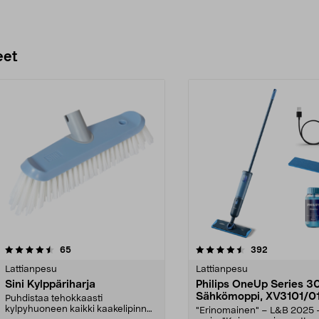
eet
4.5 viidestä
arvostelut
4.5 viidestä
arvostelut
65
392
tähdestä
Lattianpesu
Lattianpesu
Sini Kylppäriharja
Philips OneUp Series 
Sähkömoppi, XV3101/0
Puhdistaa tehokkaasti
kylpyhuoneen kaikki kaakelipinnat.
"Erinomainen" – L&B 2025 -