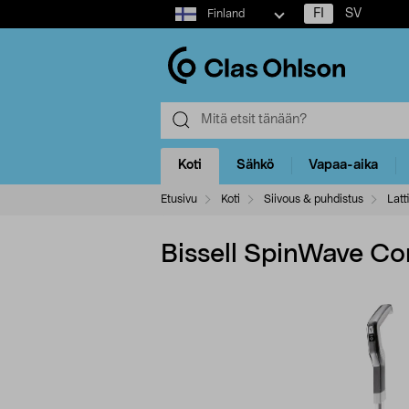
Select
FI
SV
Finland
market
Koti
Sähkö
Vapaa-aika
Etusivu
Koti
Siivous & puhdistus
Latt
Bissell SpinWave Co