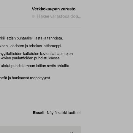
Verkkokaupan varasto
Hakee varastosaldoa...
i lattian puhtaaksi liasta ja tahroista.
nen, johdoton ja tehokas lattiamoppi.
nyylilattioiden kaltaisten kovien lattiapintojen
 kovien puulattioiden puhdistuksessa.
a ulotut puhdistamaan lattian myös ahtailta
eät ja hankaavat moppityynyt.
Bissell
-
Näytä kaikki tuotteet