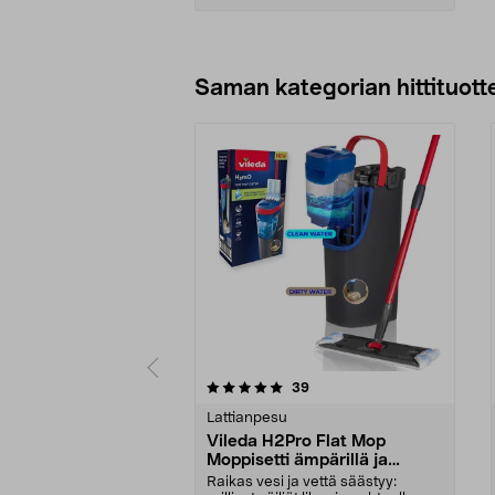
Lisää ostoskoriin
Saman kategorian hittituott
0 viidestä
4.5 viidestä
arvostelut
39
tähdestä
tähdestä
Lattianpesu
Vileda H2Pro Flat Mop
Moppisetti ämpärillä ja
mopilla
Raikas vesi ja vettä säästyy: