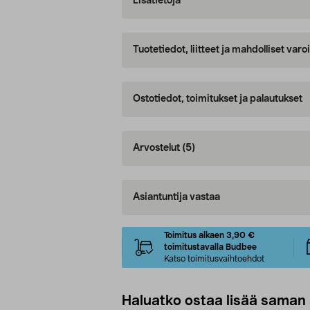
Lisätietoja
Tuotetiedot, liitteet ja mahdolliset var
Ostotiedot, toimitukset ja palautukset
Arvostelut
(5)
Asiantuntija vastaa
Toimitus alkaen 3,90 €
toimitustavalla Budbee
Katso toimitusvaihtoehdot
Haluatko ostaa lisää saman 