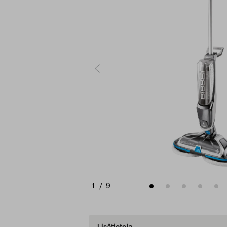
1
/
9