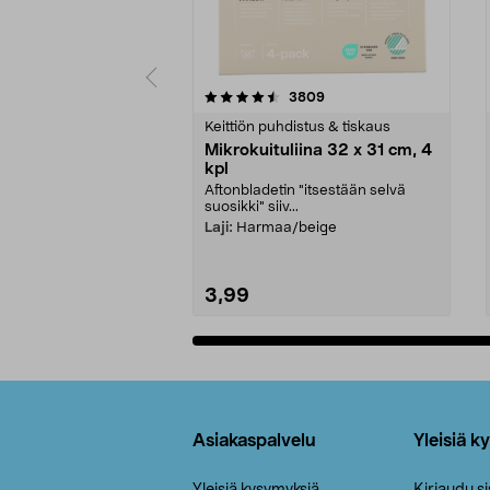
5viidestä
4.5viidestä
arvostelut
3809
tähdestä
tähdestä
Keittiön puhdistus & tiskaus
Mikrokuituliina 32 x 31 cm, 4
kpl
Aftonbladetin "itsestään selvä
suosikki" siiv...
Laji:
Harmaa/beige
3,99
Lisää ostoskoriin
Alatunniste
Asiakaspalvelu
Yleisiä k
Yleisiä kysymyksiä
Kirjaudu s