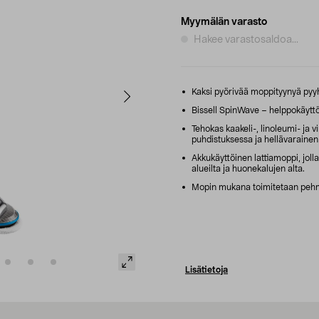
Myymälän varasto
Hakee varastosaldoa...
Kaksi pyörivää moppityynyä pyyhki
Bissell SpinWave – helppokäyttöi
Tehokas kaakeli-, linoleumi- ja vi
puhdistuksessa ja hellävarainen
Akkukäyttöinen lattiamoppi, joll
alueilta ja huonekalujen alta.
Mopin mukana toimitetaan pehm
Lisätietoja