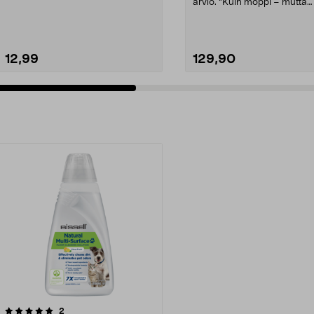
Sini-kylpyhuoneharja – ...
arvio. "Kuin moppi – mutta
parempi.". Philips O...
12,99
129,90
arvostelut
2