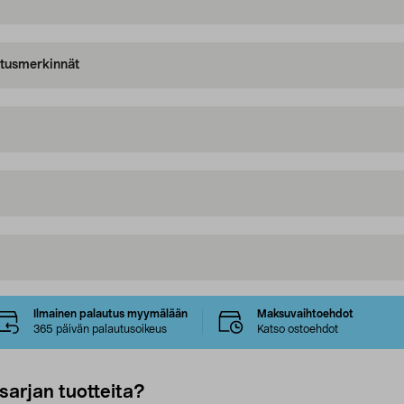
oitusmerkinnät
Ilmainen palautus myymälään
Maksuvaihtoehdot
365 päivän palautusoikeus
Katso ostoehdot
sarjan tuotteita?