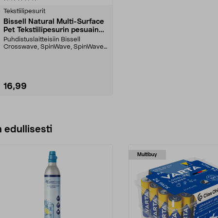
Tekstiilipesurit
Bissell Natural Multi-Surface
Pet Tekstiilipesurin pesuaine
lemmikit, 1 l
Puhdistuslaitteisiin Bissell
Crosswave, SpinWave, SpinWave
Robot ja HydroWave. B...
16,99
Lisää ostoskoriin
 edullisesti
Multibuy