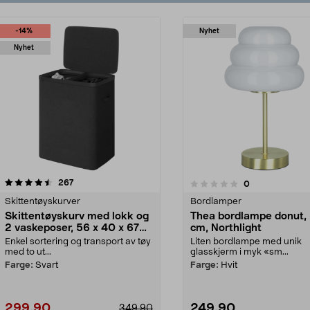
-14%
Nyhet
Nyhet
anmeldelser
267
anmeldelser
0
0.0av 5 stjerner
0.0av 5 stjerner
Skittentøyskurver
Bordlamper
Skittentøyskurv med lokk og
Thea bordlampe donut,
2 vaskeposer, 56 x 40 x 67
cm, Northlight
cm
Enkel sortering og transport av tøy
Liten bordlampe med unik
med to ut...
glasskjerm i myk «sm...
Farge:
Svart
Farge:
Hvit
299,90
249,90
349,90