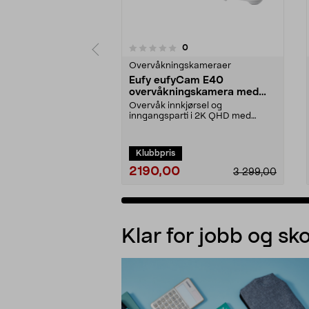
3.5av 5 stjerner
anmeldelser
0
0av 5 stjerner
Overvåkningskameraer
Eufy eufyCam E40
overvåkningskamera med
HomeBase 2
Overvåk innkjørsel og
inngangsparti i 2K QHD med
tydelig fargebilde selv i svakt...
Klubbpris
2190,00
3 299,00
Legg i handlekurv
Klar for jobb og sko