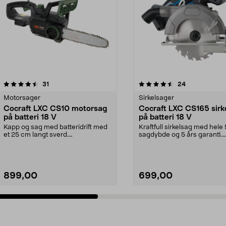
4.5av 5 stjerner
anmeldelser
4.0av 5 stjerner
anmeldelser
31
24
Motorsager
Sirkelsager
Cocraft LXC CS10 motorsag
Cocraft LXC CS165 sirk
på batteri 18 V
på batteri 18 V
Kapp og sag med batteridrift med
Kraftfull sirkelsag med hel
et 25 cm langt sverd.
sagdybde og 5 års garanti.
Kjedehatighet: 6 m/sek. C...
Cocraft LXC CS165 ...
899,00
699,00
Legg i handlekurv
Legg i handlekurv