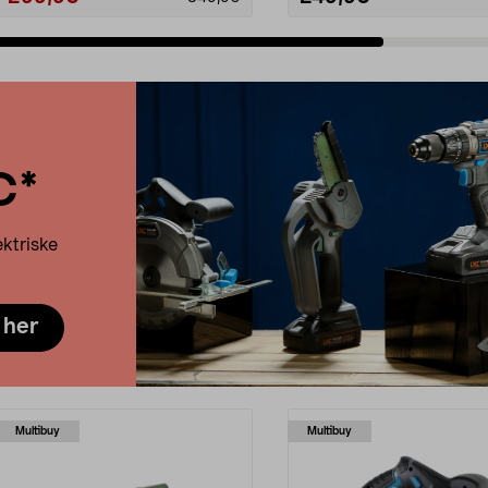
Legg i handlekurv
Legg i handlekurv
C*
ektriske
 her
Multibuy
Multibuy