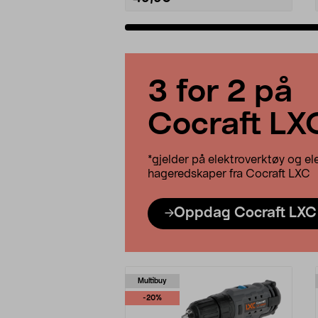
Legg i handlekurv
3 for 2 på
Cocraft LX
*gjelder på elektroverktøy og el
hageredskaper fra Cocraft LXC
Oppdag Cocraft LXC
Multibuy
-20%