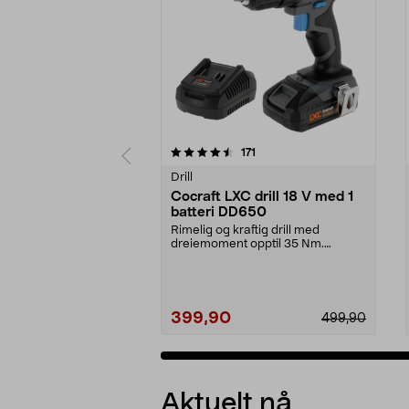
5av 5 stjerner
4.5av 5 stjerner
anmeldelser
171
Drill
Cocraft LXC drill 18 V med 1
batteri DD650
Rimelig og kraftig drill med
dreiemoment opptil 35 Nm.
Cocraft LXC DD650 – trådl...
399,90
499,90
Legg i handlekurv
Aktuelt nå