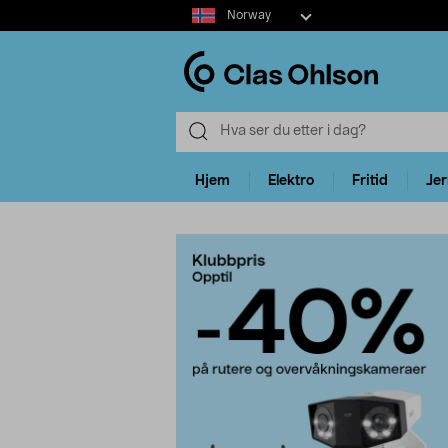
Select
Norway
market
Hjem
Elektro
Fritid
Je
Hjem