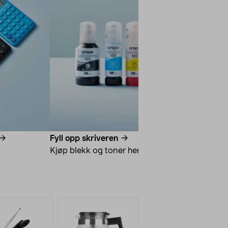
Fyll opp skriveren
Ha kontro
Kjøp blekk og toner her
Kjøp smar