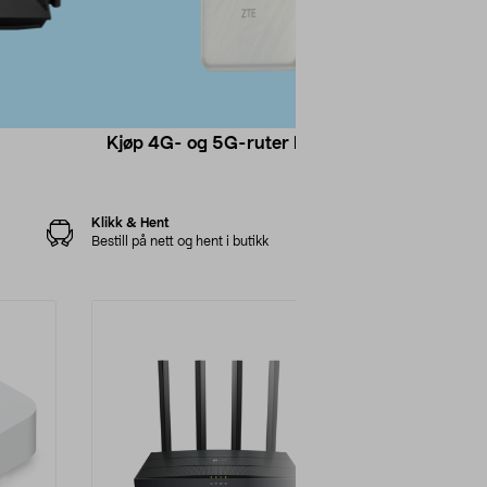
Kjøp 4G- og 5G-ruter her
Kjøp over
Klikk & Hent
Bestill på nett og hent i butikk
Nyhet