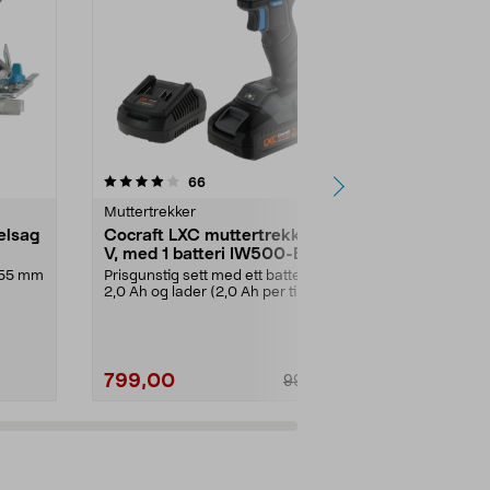
5.0av 5 stjerner
anmeldelser
4.0
66
3
Muttertrekker
Kapp- og gjæ
elsag
Cocraft LXC muttertrekker 18
Cocraft LXC
V, med 1 batteri IW500-BL
kapp- og g
18 V
e 55 mm
Prisgunstig sett med ett batteri på
Kapper med hø
2,0 Ah og lader (2,0 Ah per time).
65 x 235 mm 
Cocraft L...
års garanti. C
799,00
1 499,00
999,00
Legg i handlekurv
Legg 