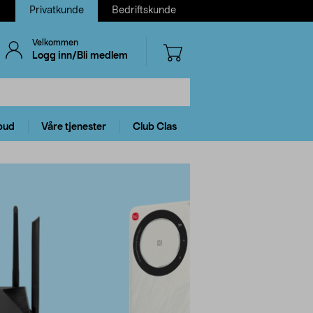
Privatkunde
Bedriftskunde
Velkommen
Logg inn/Bli medlem
bud
Våre tjenester
Club Clas