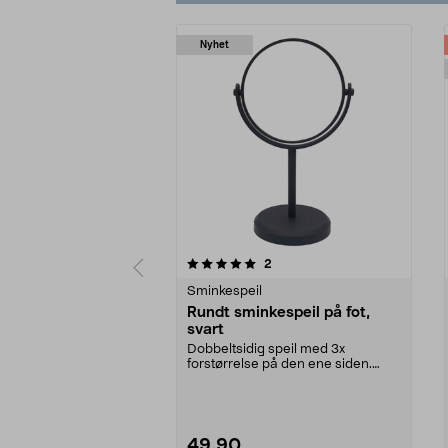
Nyhet
0av 5 stjerner
4.5av 5 stjerner
anmeldelser
2
Sminkespeil
Rundt sminkespeil på fot,
svart
Dobbeltsidig speil med 3x
forstørrelse på den ene siden.
Svart, rund sminkespeil...
49,90