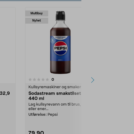
Multibuy
Nyhet
Nyhet
4.0av 5 stjerner
4.5
3
anmeldelser
0
Kullsyremaskiner og smaker
Massasjeapp
 32,9
Sodastream smakstilsetning,
Capere mas
440 ml
med kjølin
Lag kullsyrevann om til brus, iste
Dyp punktmas
eller ener...
muskelgruppe
med varme elle
Utførelse:
Pepsi
79,90
699,00