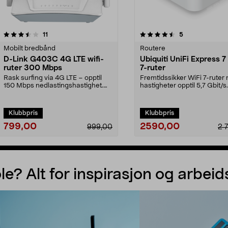
4.5av 5 stjerner
anmeldelser
4.5av 5 stjerner
anmeldelser
11
5
Mobilt bredbånd
Routere
D-Link G403C 4G LTE wifi-
Ubiquiti UniFi Express 7
ruter 300 Mbps
7-ruter
Rask surfing via 4G LTE – opptil
Fremtidssikker WiFi 7-ruter
150 Mbps nedlastingshastighet.
hastigheter opptil 5,7 Gbit/s.
Stabil D-Link-ro...
Ubiquiti UniFi Ex...
Klubbpris
Klubbpris
799,00
2590,00
999,00
2 
Legg i handlekurv
Legg i handlekurv
le? Alt for inspirasjon og arbeid