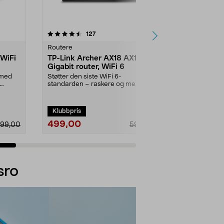
anmeldelser
127
0.0av 5 stjerner
Routere
Routere
 WiFi
TP-Link Archer AX18 AX1500
Asus RT-BE5
Gigabit router, WiFi 6
3600 Mbps
 med
Støtter den siste WiFi 6-
Rask WiFi 7-r
standarden – raskere og mer
gaming og ma
effektiv streaming. AX1500 ...
enheter. Asus
Klubbpris
Klubbpris
499,00
899,00
799,00
599,00
Legg i handlekurv
Legg 
sro