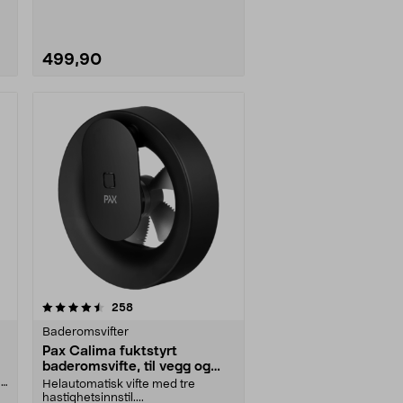
Baderomsvifte EET100....
499,90
anmeldelser
258
Baderomsvifter
Pax Calima fuktstyrt
baderomsvifte, til vegg og
tak
av
Helautomatisk vifte med tre
hastighetsinnstil....