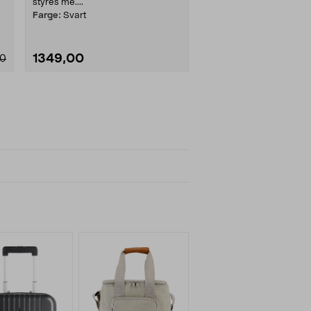
styres me....
Farge:
Svart
1349,00
00