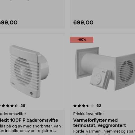
aderomsvifte EET100....
599,00
699,00
-60%
3.5 av 5 stjerner
anmeldelser
4.5 av 5 stjerner
anmeldelser
28
62
aderomsvifter
Friskluftsventiler
lexit 100F P baderomsvifte
Varmeforflytter med
termostat, veggmontert
lås på og av med snorbryter. Kan
un installeres av en registrert
Fordel varmen i hjemmet og spar