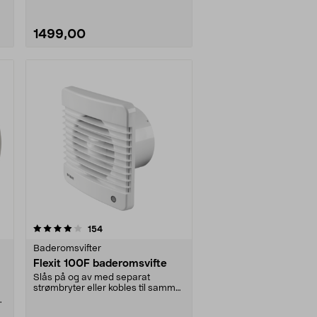
1499,00
anmeldelser
154
Baderomsvifter
Flexit 100F baderomsvifte
Slås på og av med separat
strømbryter eller kobles til samme
bryter som belysnin....