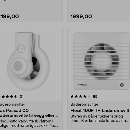
2199,00
1999,00
4.0 av 5 stjerner
anmeldelser
4.0 av 5 stjerner
anmeldelser
31
88
aderomsvifter
Baderomsvifter
ax Passad 00
Flexit 100F TH baderomsvif
aderomsvifte til vegg eller
Styres av både fuktsensor og
ak
timer. Kan kun installeres av en
risgunstig Pax-vifte til våtrom i
registrert install....
oliger med naturlig avtrekk. Pax