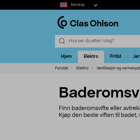
Select
Norway
market
Hjem
Elektro
Fritid
Je
Forside
Elektro
Ventilasjon og varmesys
Baderomsvi
Finn baderomsvifte eller avtrekk
Kjøp den beste viften til badet