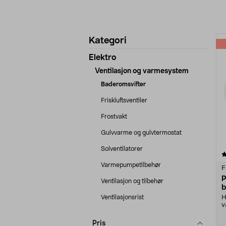
Avgrens
P
Kategori
produkter
Elektro
Ventilasjon og varmesystem
Baderomsvifter
Friskluftsventiler
Frostvakt
Gulvvarme og gulvtermostat
Solventilatorer
4.5 av 5 stjerner
Varmepumpetilbehør
F
P
Ventilasjon og tilbehør
b
Ventilasjonsrist
H
v
f
Pris