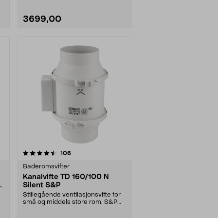
3699,00
anmeldelser
106
Baderomsvifter
Kanalvifte TD 160/100 N
Silent S&P
Stillegående ventilasjonsvifte for
små og middels store rom. S&P
TD-160/100 N SI....