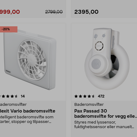
1999,00
2395,00
2799,00
-20%
4.5 av 5 stjerner
anmeldelser
4.5 av 5 stjerner
anmeldelser
14
472
aderomsvifter
Baderomsvifter
lexit Vario baderomsvifte
Pax Passad 30
baderomsvifte for vegg eller
ntelligent baderomsvifte som
tak
tarter, stopper og tilpasser
Styres med lyssensor,
astigheten etter fu....
fuktighetssensor eller manuelt
med bryter. Pax Passad 30 –....