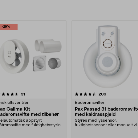
rodukter
-29%
4.5 av 5 stjerner
anmeldelser
4.5 av 5 stjerner
anmeldelser
31
209
riskluftsventiler
Baderomsvifter
ax Calima Kit
Pax Passad 31 baderomsvift
aderomsvifte med tilbehør
med kaldrasspjeld
elautomatisk appstyrt
Styres med lyssensor,
åtromsvifte med fuktighetsstyring
fuktighetssensor eller manuelt vi
or kontinuerlig drift....
strømbryter. Pax Passad....