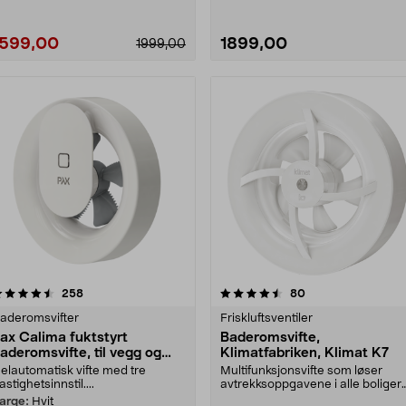
1599,00
1899,00
1999,00
4.5 av 5 stjerner
anmeldelser
4.0 av 5 stjerner
anmeldelser
258
80
aderomsvifter
Friskluftsventiler
ax Calima fuktstyrt
Baderomsvifte,
aderomsvifte, til vegg og
Klimatfabriken, Klimat K7
ak
elautomatisk vifte med tre
Multifunksjonsvifte som løser
astighetsinnstil....
avtrekksoppgavene i alle boliger
med naturlig avtr....
arge:
Hvit