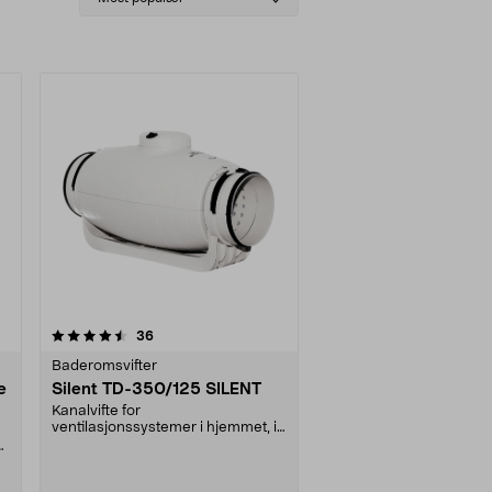
sorting
anmeldelser
36
Baderomsvifter
e
Silent TD-350/125 SILENT
Kanalvifte for
ventilasjonssystemer i hjemmet, i
offentlige bygninger etc. Kulel....
a