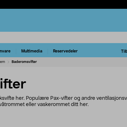
rnvare
Multimedia
Reservedeler
Til
tem
Baderomsvifter
fter
svifte her. Populære Pax-vifter og andre ventilasjonsvif
, våtrommet eller vaskerommet ditt her.