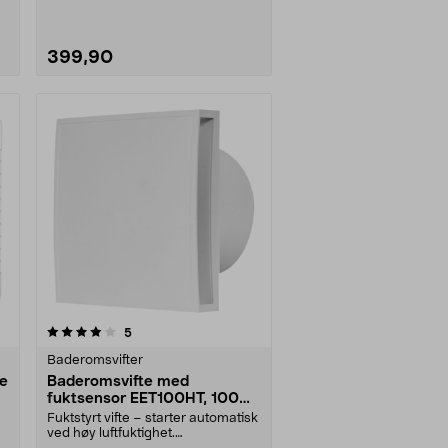
399,90
anmeldelser
5
Baderomsvifter
te
Baderomsvifte med
fuktsensor EET100HT, 100
mm, hvit
Fuktstyrt vifte – starter automatisk
ved høy luftfuktighet.