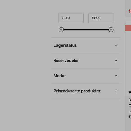
Minpris
Makspris
Lagerstatus
Reservedeler
Merke
Prisreduserte produkter
4.5 av 5 stjerner
B
F
I
s
h