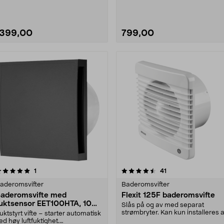
assad 00 –....
1399,00
799,00
4.5 av 5 stjerner
anmeldelser
4.5 av 5 stjerner
anmeldelser
1
41
aderomsvifter
Baderomsvifter
aderomsvifte med
Flexit 125F baderomsvifte
uktsensor EET100HTA, 100
Slås på og av med separat
m, svart
strømbryter. Kan kun installeres 
uktstyrt vifte – starter automatisk
en registrert inst....
ed høy luftfuktighet.