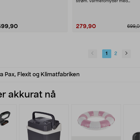
nstallasjons....
strøm. Varmeforflytter med
innebygd termostat – ....
499,90
279,90
699,
Les mer
1
2
 Pax, Flexit og Klimatfabriken
r akkurat nå