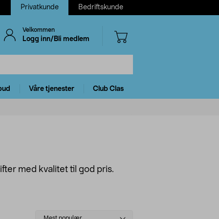
Privatkunde
Bedriftskunde
Velkommen
Logg inn/Bli medlem
bud
Våre tjenester
Club Clas
ter med kvalitet til god pris.
Select
Mest populær