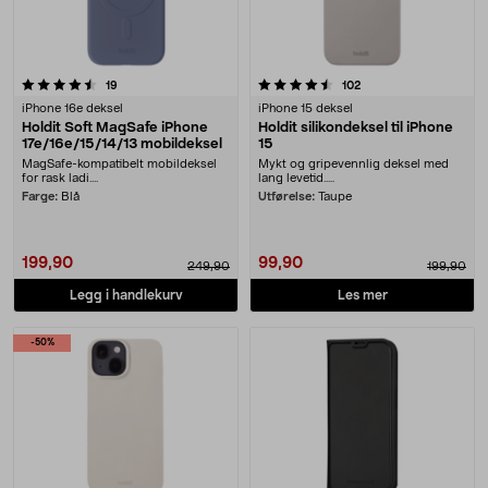
4.5 av 5 stjerner
anmeldelser
anmeldelser
19
102
iPhone 16e deksel
iPhone 15 deksel
Holdit Soft MagSafe iPhone
Holdit silikondeksel til iPhone
17e/16e/15/14/13 mobildeksel
15
MagSafe-kompatibelt mobildeksel
Mykt og gripevennlig deksel med
for rask ladi....
lang levetid.....
Farge:
Blå
Utførelse:
Taupe
199,90
99,90
249,90
199,90
Legg i handlekurv
Les mer
-50%