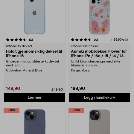
4.5 av 5 stjerner
anmeldelser
anmeldelser
(199,90/stk)
63
20
iPhone 15 deksel
iPhone 16e deksel
Holdit gjennomsiktig deksel til
Anmiki mobildeksel Flower for
iPhone 15
iPhone 17e / 16e / 15 / 14 / 13
Gripevennlig og slitesterkt deksel
Unikt blomsterdesign med ekte
med lang l....
blomster som sk....
Utførelse:
Mineral Blue
Farge:
Rosa
149,90
199,90
249,90
Les mer
Legg i handlekurv
-20%
-50%