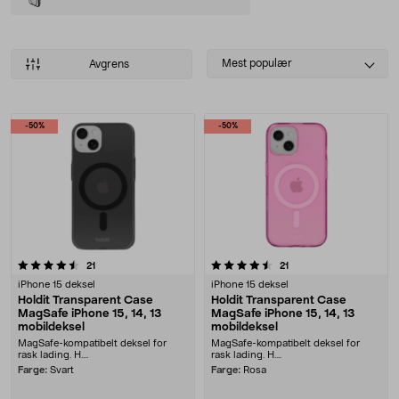
Select
Mest populær
Avgrens
sorting
Produkter
-50%
-50%
4.5 av 5 stjerner
anmeldelser
anmeldelser
21
21
iPhone 15 deksel
iPhone 15 deksel
Holdit Transparent Case
Holdit Transparent Case
MagSafe iPhone 15, 14, 13
MagSafe iPhone 15, 14, 13
mobildeksel
mobildeksel
MagSafe-kompatibelt deksel for
MagSafe-kompatibelt deksel for
rask lading. H....
rask lading. H....
Farge:
Svart
Farge:
Rosa