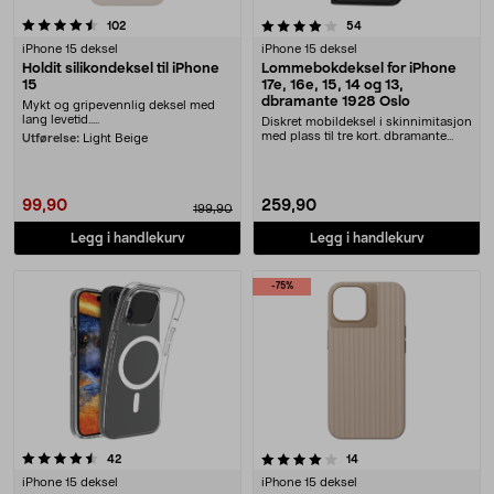
4.0 av 5 stjerner
anmeldelser
anmeldelser
102
54
iPhone 15 deksel
iPhone 15 deksel
Holdit silikondeksel til iPhone
Lommebokdeksel for iPhone
15
17e, 16e, 15, 14 og 13,
dbramante 1928 Oslo
Mykt og gripevennlig deksel med
lang levetid.....
Diskret mobildeksel i skinnimitasjon
med plass til tre kort. dbramante
Utførelse:
Light Beige
1928 Oslo....
99,90
259,90
199,90
Legg i handlekurv
Legg i handlekurv
-75%
4.0 av 5 stjerner
anmeldelser
anmeldelser
42
14
iPhone 15 deksel
iPhone 15 deksel