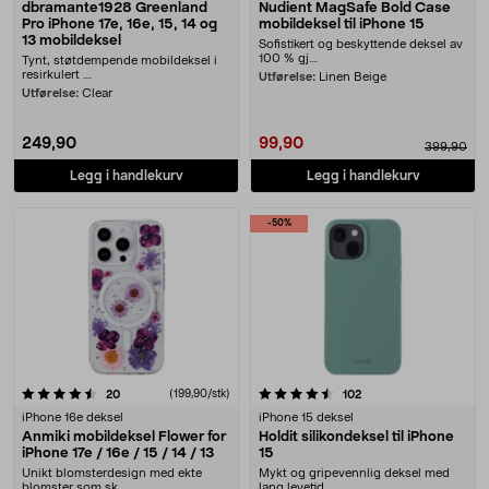
dbramante1928 Greenland
Nudient MagSafe Bold Case
Pro iPhone 17e, 16e, 15, 14 og
mobildeksel til iPhone 15
13 mobildeksel
Sofistikert og beskyttende deksel av
100 % gj....
Tynt, støtdempende mobildeksel i
resirkulert ....
Utførelse:
Linen Beige
Utførelse:
Clear
249,90
99,90
399,90
Legg i handlekurv
Legg i handlekurv
-50%
4.5 av 5 stjerner
anmeldelser
(199,90/stk)
anmeldelser
20
102
iPhone 16e deksel
iPhone 15 deksel
Anmiki mobildeksel Flower for
Holdit silikondeksel til iPhone
iPhone 17e / 16e / 15 / 14 / 13
15
Unikt blomsterdesign med ekte
Mykt og gripevennlig deksel med
blomster som sk....
lang levetid.....