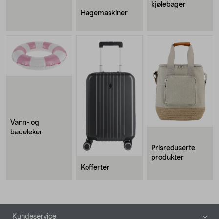
kjølebager
Hagemaskiner
Vann- og
badeleker
Prisreduserte
produkter
Kofferter
Bunntekst
Kundeservice