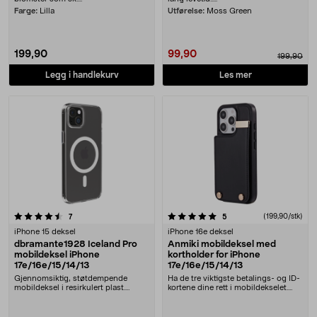
Farge:
Lilla
Utførelse:
Moss Green
199,90
99,90
199,90
Legg i handlekurv
Les mer
5.0 av 5 stjerner
anmeldelser
anmeldelser
(199,90/stk)
7
5
iPhone 15 deksel
iPhone 16e deksel
dbramante1928 Iceland Pro
Anmiki mobildeksel med
mobildeksel iPhone
kortholder for iPhone
17e/16e/15/14/13
17e/16e/15/14/13
Gjennomsiktig, støtdempende
Ha de tre viktigste betalings- og ID-
mobildeksel i resirkulert plast.
kortene dine rett i mobildekselet.
dbramante1928 Icela....
Anmiki m....