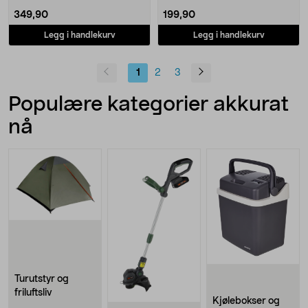
349,90
199,90
Legg i handlekurv
Legg i handlekurv
1
2
3
Populære kategorier akkurat
nå
Turutstyr og
friluftsliv
Kjølebokser og