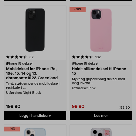
-50%
4.5 av 5 stjerner
anmeldelser
anmeldelser
62
102
iPhone 15 deksel
iPhone 15 deksel
Mobildeksel for iPhone 17e,
Holdit silikondeksel til iPhone
16e, 15, 14 og 13,
15
dbramante1928 Greenland
Mykt og gripevennlig deksel med
lang levetid.....
Tynt, støtdempende mobildeksel i
resirkulert ....
Utførelse:
Pink
Utførelse:
Night Black
199,90
99,90
199,90
Legg i handlekurv
Les mer
-40%