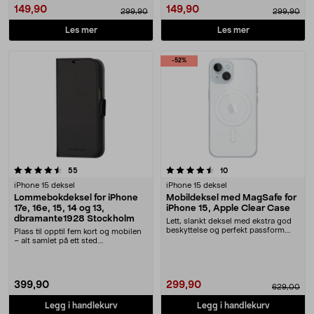
149,90
149,90
299,90
299,90
Les mer
Les mer
-52%
4.5 av 5 stjerner
anmeldelser
anmeldelser
55
10
iPhone 15 deksel
iPhone 15 deksel
Lommebokdeksel for iPhone
Mobildeksel med MagSafe for
17e, 16e, 15, 14 og 13,
iPhone 15, Apple Clear Case
dbramante1928 Stockholm
Lett, slankt deksel med ekstra god
beskyttelse og perfekt passform.
Plass til opptil fem kort og mobilen
Apple Clear ....
– alt samlet på ett sted.
dbramante1928 Sto....
399,90
299,90
629,00
Legg i handlekurv
Legg i handlekurv