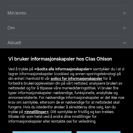
Min konto
Om
Aktuelt
Våre selskaper
Vi bruker informasjonskapsler hos Clas Ohlson
Ved å trykke på
«Godta alle informasjonskapsler»
samtykker du i at vi
Finn din butikk
lagrer informasjonskapsler (cookies) og annen sporingsteknologi på
din enhet i henhold til vår
policy for informasjonskapsler
for å
forbedre brukeropplevelsen din på vårt nettsted, analysere bruken av
SE
NO
FI
nettstedet og for å tilpasse våre markedsføringstiltak. Vi bruker fire
typer informasjonskapsler: nødvendige, funksjonelle, analytiske og
annonserelaterte. For nødvendige informasjonskapsler er det ikke noe
krav om samtykke, ettersom de er nødvendige for at nettstedet skal
fungere. Hvis du istedenfor ønsker å skreddersy dine valg, kan du
trykke på
«Innstillinger»
. Ditt samtykke er frivillig og kan trekkes
tilbake når som helst ved å endre dine innstillinger for
informasjonskapsler eller kontakte oss for veiledning.
Privacy statement
Medlemsvilkår
Kjøpsvilkår
For bedrifter
Endre til priser ekskl. moms