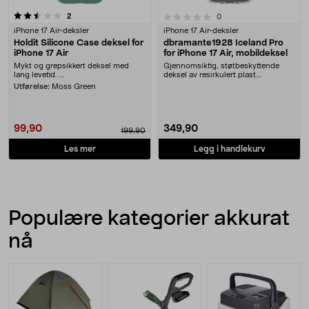
anmeldelser
0.0 av 5 stjerner
2
anmeldelser
0
iPhone 17 Air-deksler
iPhone 17 Air-deksler
Holdit Silicone Case deksel for
dbramante1928 Iceland Pro
iPhone 17 Air
for iPhone 17 Air, mobildeksel
Mykt og grepsikkert deksel med
Gjennomsiktig, støtbeskyttende
lang levetid. ....
deksel av resirkulert plast.
dbramante1928 Icelan....
Utførelse:
Moss Green
99,90
349,90
199,90
Les mer
Legg i handlekurv
Populære kategorier akkurat
nå