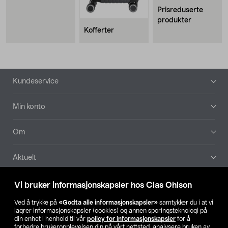
Prisreduserte
produkter
Kofferter
Bunntekst
Kundeservice
Min konto
Om
Aktuelt
Våre selskaper
Vi bruker informasjonskapsler hos Clas Ohlson
Ved å trykke på
«Godta alle informasjonskapsler»
samtykker du i at vi
Finn din butikk
lagrer informasjonskapsler (cookies) og annen sporingsteknologi på
din enhet i henhold til vår
policy for informasjonskapsler
for å
forbedre brukeropplevelsen din på vårt nettsted, analysere bruken av