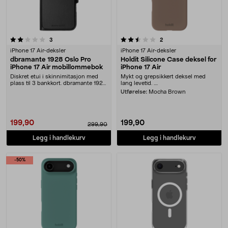
2.5 av 5 stjerner
anmeldelser
anmeldelser
3
2
iPhone 17 Air-deksler
iPhone 17 Air-deksler
dbramante 1928 Oslo Pro
Holdit Silicone Case deksel for
iPhone 17 Air mobillommebok
iPhone 17 Air
Diskret etui i skinnimitasjon med
Mykt og grepsikkert deksel med
plass til 3 bankkort. dbramante 1928
lang levetid. ....
Oslo Pro ....
Utførelse:
Mocha Brown
199,90
199,90
299,90
Legg i handlekurv
Legg i handlekurv
-50%