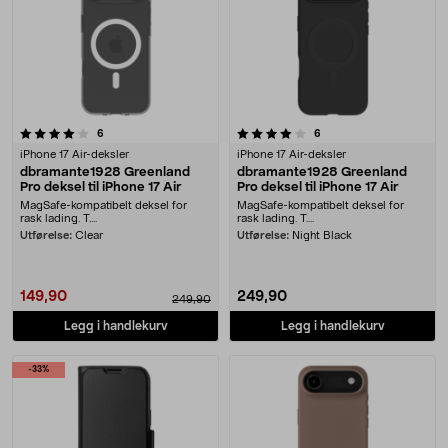
4.0 av 5 stjerner
anmeldelser
anmeldelser
6
6
iPhone 17 Air-deksler
iPhone 17 Air-deksler
dbramante1928 Greenland
dbramante1928 Greenland
Pro deksel til iPhone 17 Air
Pro deksel til iPhone 17 Air
MagSafe-kompatibelt deksel for
MagSafe-kompatibelt deksel for
rask lading. T....
rask lading. T....
Utførelse:
Clear
Utførelse:
Night Black
149,90
249,90
249,90
Legg i handlekurv
Legg i handlekurv
-33%