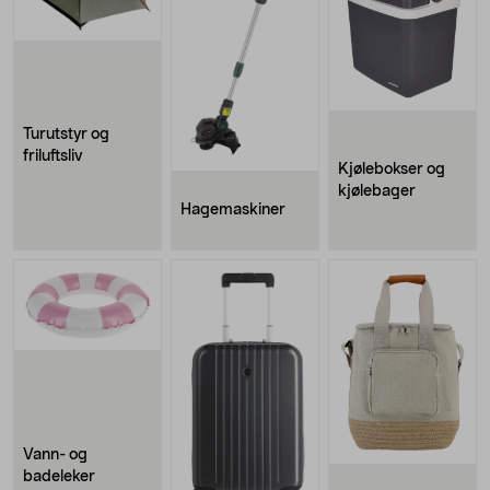
Turutstyr og
friluftsliv
Kjølebokser og
kjølebager
Hagemaskiner
Vann- og
badeleker