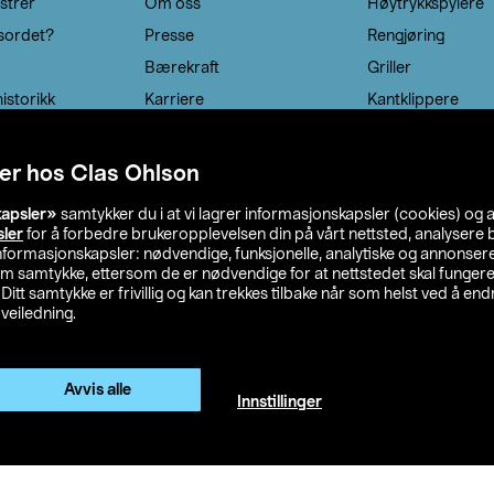
strer
Om oss
Høytrykkspylere
sordet?
Presse
Rengjøring
Bærekraft
Griller
istorikk
Karriere
Kantklippere
Solcellebelysning
er hos Clas Ohlson
kapsler»
samtykker du i at vi lagrer informasjonskapsler (cookies) og 
sler
for å forbedre brukeropplevelsen din på vårt nettsted, analysere b
 informasjonskapsler: nødvendige, funksjonelle, analytiske og annonse
om samtykke, ettersom de er nødvendige for at nettstedet skal fungere
. Ditt samtykke er frivillig og kan trekkes tilbake når som helst ved å endr
veiledning.
lson
Privacy statement
Medlemsvilkår
Kjøpsvilkår
F
Avvis alle
Innstillinger
Endre til priser ekskl. moms