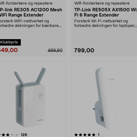
ifi-forsterkere og repeatere
Wifi-forsterkere og repeatere
P-link RE305 AC1200 Mesh
TP-Link RE505X AX1500 Wi
iFi Range Extender
Fi 6 Range Extender
orsterk WiFi-nettverket og
Forsterk Wi-Fi-nettverket og
orbedre dekningen for bærbare
forbedre dekningen for laptoper,
c-er, nettbrett m.m.....
nettbrett m.m. TP-....
Klubbpris
349,00
799,00
499,90
5.0 av 5 stjerner
anmeldelser
3.0 av 5 stjerner
anmeldelser
126
1