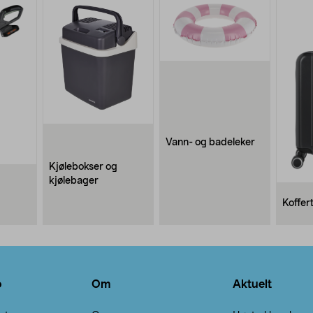
Vann- og badeleker
Kjølebokser og
kjølebager
Koffer
o
Om
Aktuelt