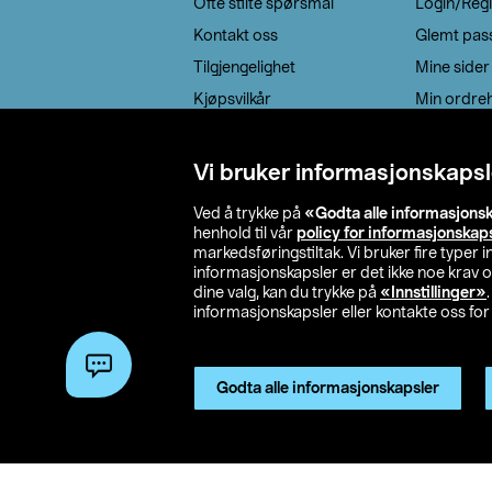
Ofte stilte spørsmål
Login/Regi
Kontakt oss
Glemt pas
Tilgjengelighet
Mine sider
Kjøpsvilkår
Min ordreh
Retur / reklamasjon
EE-avfall
Vi bruker informasjonskapsl
Cookie policy
Ved å trykke på
«Godta alle informasjons
Leveringsalternativ
henhold til vår
policy for informasjonskap
markedsføringstiltak. Vi bruker fire typer
informasjonskapsler er det ikke noe krav 
dine valg, kan du trykke på
«Innstillinger»
informasjonskapsler eller kontakte oss for 
© 2026 Clas Oh
Godta alle informasjonskapsler