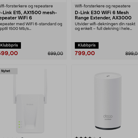
ifi-forsterkere og repeatere
Wifi-forsterkere og repeatere
-Link E15, AX1500 mesh-
D-Link E30 WiFi 6 Mesh
epeater WiFi 6
Range Extender, AX3000
epeater med WiFi 6-standard og
Utvider wifi-dekningen din raskt
pptil 1500 Mb/s
og enkelt – full dekning i hele
iloverføringshastighet. D-Link....
hjemmet. D-Link....
Klubbpris
Klubbpris
599,00
799,00
699,00
899,
Nyhet