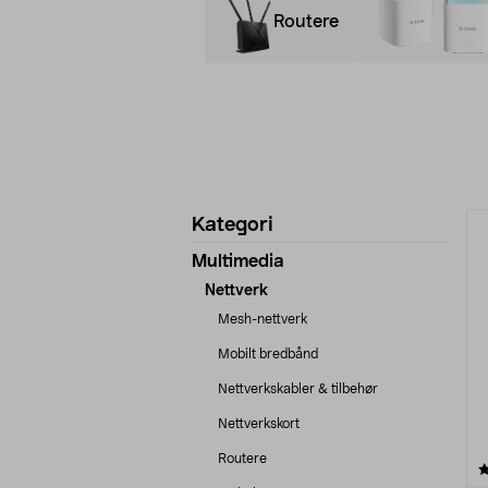
Routere
Avgrens
P
Kategori
produkter
Multimedia
Nettverk
Mesh-nettverk
Mobilt bredbånd
Nettverkskabler & tilbehør
Nettverkskort
Routere
4.0 av 5 stjerner