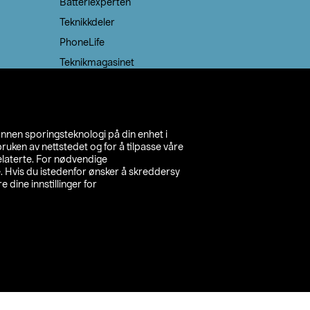
Batteriexperten
Teknikkdeler
PhoneLife
Teknikmagasinet
annen sporingsteknologi på din enhet i
ruken av nettstedet og for å tilpasse våre
relaterte. For nødvendige
. Hvis du istedenfor ønsker å skreddersy
e dine innstillinger for
inn din butikk