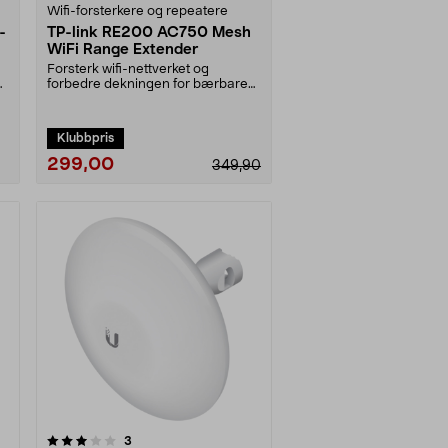
Wifi-forsterkere og repeatere
-
TP-link RE200 AC750 Mesh
WiFi Range Extender
Forsterk wifi-nettverket og
forbedre dekningen for bærbare
pc-er, nettbrett m.m.....
Klubbpris
299,00
349,90
anmeldelser
3