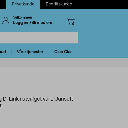
Privatkunde
Bedriftskunde
Velkommen
Logg inn/Bli medlem
bud
Våre tjenester
Club Clas
D-Link i utvalget vårt. Uansett
r.