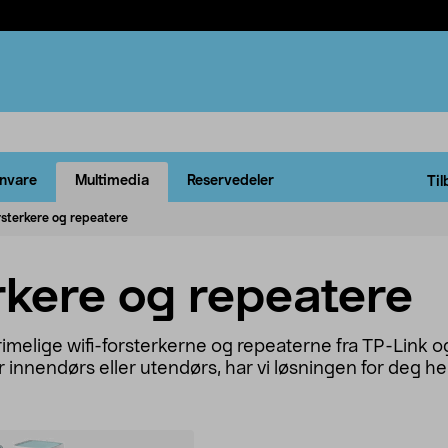
rnvare
Multimedia
Reservedeler
Til
rsterkere og repeatere
rkere og repeatere
melige wifi-forsterkerne og repeaterne fra TP-Link og 
 innendørs eller utendørs, har vi løsningen for deg he