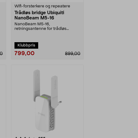
Wifi-forsterkere og repeatere
Trådløs bridge Ubiquiti
NanoBeam M5-16
NanoBeam M5-16,
retningsantenne for trådløs
forflytting av Internetttilkobling. ....
Klubbpris
799,00
00
899,00