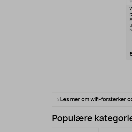
0.0 av 5 stjerner
W
D
E
U
b
m
Les mer om wifi-forsterker o
Populære kategorie