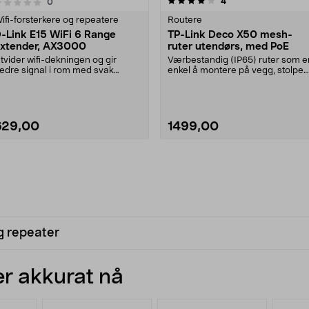
4.0 av 5 stjerner
3.5 av 5 stjerner
anmeldelser
4
anmeldelser
0
ifi-forsterkere og repeatere
Routere
-Link E15 WiFi 6 Range
TP-Link Deco X50 mesh-
xtender, AX3000
ruter utendørs, med PoE
tvider wifi-dekningen og gir
Værbestandig (IP65) ruter som e
edre signal i rom med svak
enkel å montere på vegg, stolpe
ottagelse. D-Link E15....
eller bord. TP-....
629,00
1499,00
g repeater
r akkurat nå