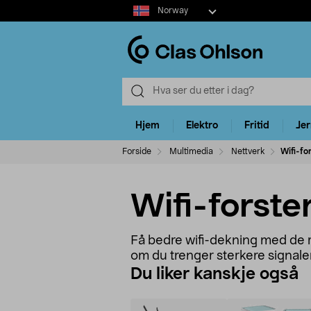
Select
Norway
market
Hjem
Elektro
Fritid
Je
Forside
Multimedia
Nettverk
Wifi-fo
Wifi-forste
Få bedre wifi-dekning med de ri
om du trenger sterkere signaler
Du liker kanskje også