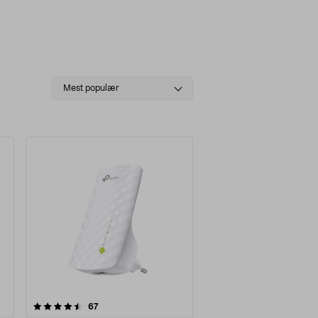
Select
Mest populær
sorting
anmeldelser
67