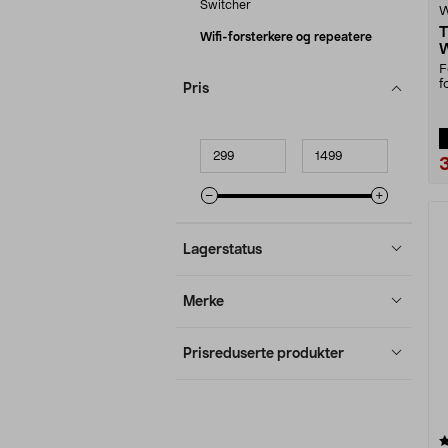
Switcher
W
T
Wifi-forsterkere og repeatere
W
F
f
Pris
p
Minpris
Makspris
Lagerstatus
Merke
Prisreduserte produkter
3.0 av 5 stjerner