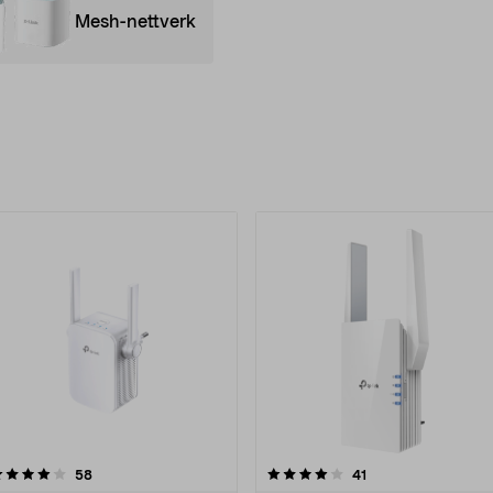
Mesh-nettverk
rodukter
4.0 av 5 stjerner
anmeldelser
4.5 av 5 stjerner
anmeldelser
58
41