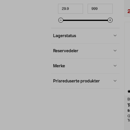
Minpris
Makspris
Lagerstatus
Reservedeler
Merke
Prisreduserte produkter
4.5 av 5 stjerner
B
T
s
G
T
h