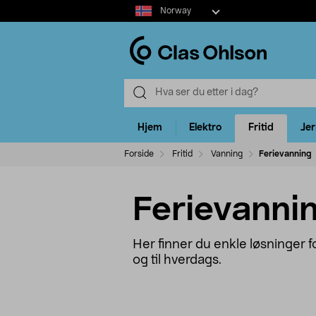
Select
Norway
market
Hjem
Elektro
Fritid
Je
Forside
Fritid
Vanning
Ferievanning
Ferievanni
Her finner du enkle løsninger f
og til hverdags.