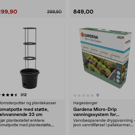
299,90
849,00
399,90
anmeldelser
4.5 av 5 stjerner
312
anmeldelser
0
0.0 av 5 stjerner
lomsterpotter og plantekasser
Hageslanger
omatpotte med støtte,
Gardena Micro-Drip
elvvannende 33 cm
vanningssystem for
pallekarmer, 35 planter
jør plantestellet enklere.
Vannbesparende dryppvanning 
omatpotte med plantestøtte,
jevn vanntilførsel i pallekarmer.
jelper planten med å h....
Gardena Micro-Dr....