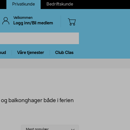
Privatkunde
Bedriftskunde
Velkommen
Logg inn/Bli medlem
bud
Våre tjenester
Club Clas
r og balkonghager både i ferien
Select
Mest populær