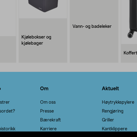
Vann- og badeleker
Kjølebokser og
kjølebager
Koffer
o
Om
Aktuelt
strer
Om oss
Høytrykkspylere
sordet?
Presse
Rengjøring
Bærekraft
Griller
istorikk
Karriere
Kantklippere