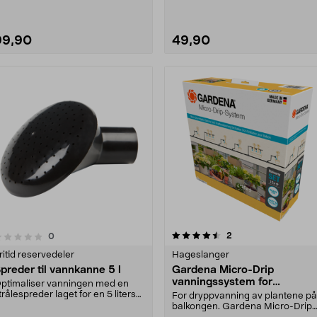
99,90
49,90
4.5 av 5 stjerner
anmeldelser
2
anmeldelser
0
ritid reservedeler
Hageslanger
preder til vannkanne 5 l
Gardena Micro-Drip
vanningssystem for
ptimaliser vanningen med en
balkongplanter, 15 planter
trålespreder laget for en 5 liters
For dryppvanning av plantene på
annkanne. Spre....
balkongen. Gardena Micro-Drip