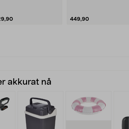
vanningssystem for....
29,90
449,90
r akkurat nå