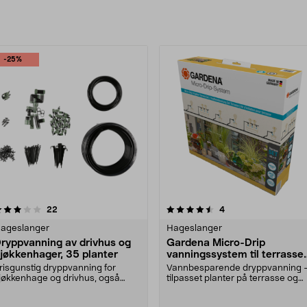
rodukter
-25%
4.5 av 5 stjerner
anmeldelser
4.0 av 5 stjerner
anmeldelser
22
4
ageslanger
Hageslanger
ryppvanning av drivhus og
Gardena Micro-Drip
jøkkenhager, 35 planter
vanningssystem til terrasse
og balkong, 30 planter
risgunstig dryppvanning for
Vannbesparende dryppvanning 
jøkkenhage og drivhus, også
tilpasset planter på terrasse og
otter i ulike høyder.....
balkong. Gardena ....