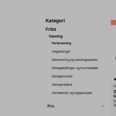
Avgrens
P
Kategori
produkter
Fritid
Vanning
Ferievanning
Hageslanger
Selvvanning og vanningssystem
Slangekoblinger og munnstykker
Slangetromler
3.0 av 5 stjerner
Vannspredere
H
D
Vanntønner og hagepumper
k
P
k
Pris
p