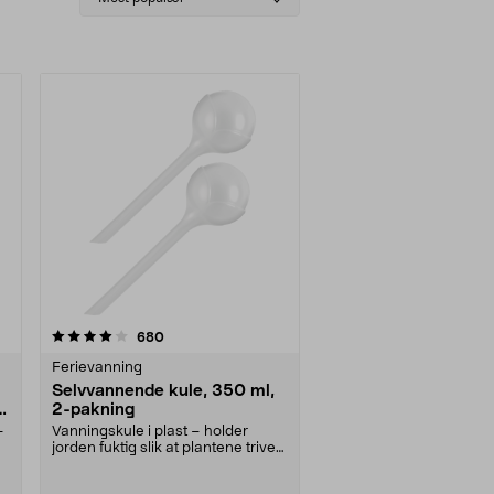
sorting
anmeldelser
680
Ferievanning
Selvvannende kule, 350 ml,
2-pakning
–
Vanningskule i plast – holder
jorden fuktig slik at plantene trives.
Selvvanner ....