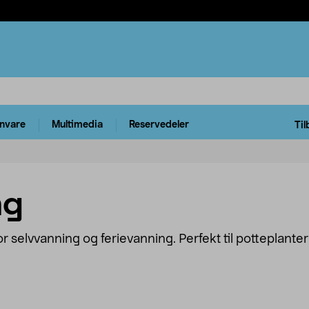
rnvare
Multimedia
Reservedeler
Til
ng
or selvvanning og ferievanning. Perfekt til potteplante