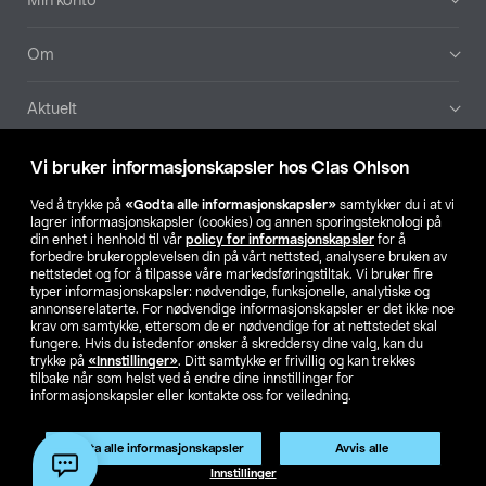
Min konto
Om
Aktuelt
Våre selskaper
Vi bruker informasjonskapsler hos Clas Ohlson
Ved å trykke på
«Godta alle informasjonskapsler»
samtykker du i at vi
Finn din butikk
lagrer informasjonskapsler (cookies) og annen sporingsteknologi på
din enhet i henhold til vår
policy for informasjonskapsler
for å
forbedre brukeropplevelsen din på vårt nettsted, analysere bruken av
SE
NO
FI
nettstedet og for å tilpasse våre markedsføringstiltak. Vi bruker fire
typer informasjonskapsler: nødvendige, funksjonelle, analytiske og
annonserelaterte. For nødvendige informasjonskapsler er det ikke noe
krav om samtykke, ettersom de er nødvendige for at nettstedet skal
fungere. Hvis du istedenfor ønsker å skreddersy dine valg, kan du
trykke på
«Innstillinger»
. Ditt samtykke er frivillig og kan trekkes
tilbake når som helst ved å endre dine innstillinger for
informasjonskapsler eller kontakte oss for veiledning.
Privacy statement
Medlemsvilkår
Kjøpsvilkår
For bedrifter
Endre til priser ekskl. moms
Godta alle informasjonskapsler
Avvis alle
Innstillinger