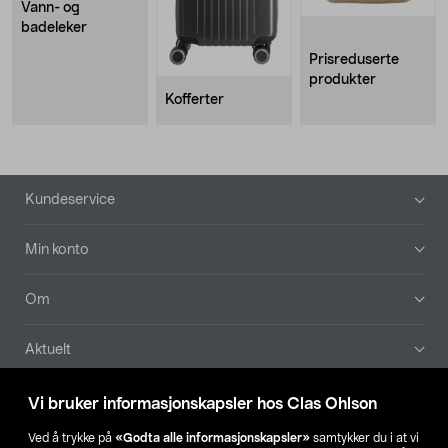
Vann- og
badeleker
Prisreduserte
produkter
Kofferter
Bunntekst
Kundeservice
Min konto
Om
Aktuelt
Våre selskaper
Vi bruker informasjonskapsler hos Clas Ohlson
Ved å trykke på
«Godta alle informasjonskapsler»
samtykker du i at vi
Finn din butikk