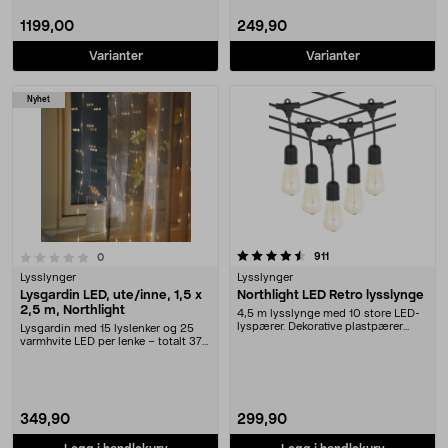
1199,00
249,90
Varianter
Varianter
Nyhet
4.5 av 5 stjerner
anmeldelser
911
anmeldelser
0
Lysslynger
Lysslynger
Lysgardin LED, ute/inne, 1,5 x
Northlight LED Retro lysslynge
2,5 m, Northlight
4,5 m lysslynge med 10 store LED-
lyspærer. Dekorative plastpærer
Lysgardin med 15 lyslenker og 25
som er støtbest....
varmhvite LED per lenke – totalt 375
lys. North....
349,90
299,90