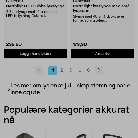
Lysslynger
Lysslynger
Northlight LED Globe lysslynge
Northlight lysslynge med små
lyspærer
4,5 m slynge med 10 pærer med
LED-belysning. Dekorative
Slynge med 40 små LED-pærer
plastpærer som er støtbe....
formet som glødep....
299,90
179,90
Legg i handlekurv
Varianter
1
2
3
6
...
Les mer om lyslenke jul – skap stemning både
inne og ute
Populære kategorier akkurat
nå