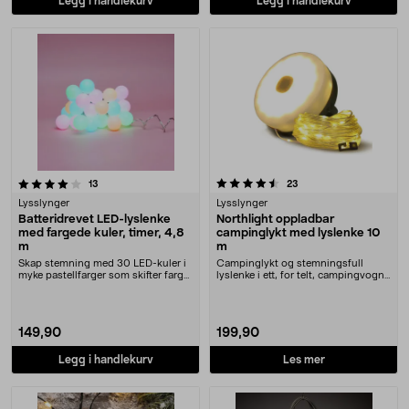
Legg i handlekurv
Legg i handlekurv
4.5 av 5 stjerner
anmeldelser
anmeldelser
13
23
Lysslynger
Lysslynger
Batteridrevet LED-lyslenke
Northlight oppladbar
med fargede kuler, timer, 4,8
campinglykt med lyslenke 10
m
m
Skap stemning med 30 LED-kuler i
Campinglykt og stemningsfull
myke pastellfarger som skifter farge.
lyslenke i ett, for telt, campingvogn,
Batteridr....
hytte m.m. N....
149,90
199,90
Legg i handlekurv
Les mer