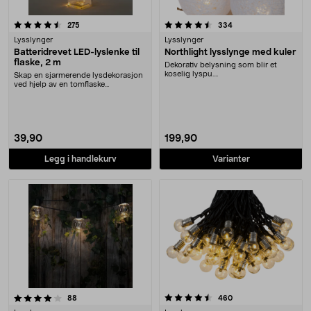
4.5 av 5 stjerner
anmeldelser
anmeldelser
275
334
Lysslynger
Lysslynger
Batteridrevet LED-lyslenke til
Northlight lysslynge med kuler
flaske, 2 m
Dekorativ belysning som blir et
koselig lyspu....
Skap en sjarmerende lysdekorasjon
ved hjelp av en tomflaske
(flaskeåpning 22 mm)....
39,90
199,90
Legg i handlekurv
Varianter
4.5 av 5 stjerner
anmeldelser
anmeldelser
88
460