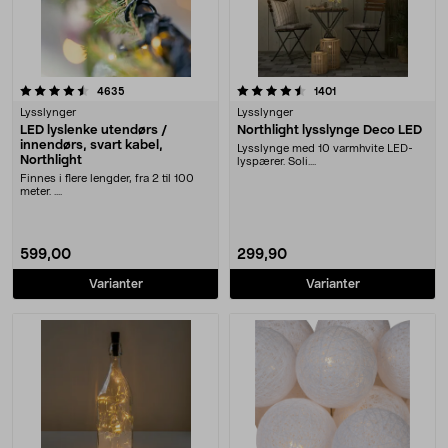
4.5 av 5 stjerner
anmeldelser
anmeldelser
4635
1401
Lysslynger
Lysslynger
LED lyslenke utendørs /
Northlight lysslynge Deco LED
innendørs, svart kabel,
Lysslynge med 10 varmhvite LED-
Northlight
lyspærer. Soli....
Finnes i flere lengder, fra 2 til 100
meter. ....
599,00
299,90
Varianter
Varianter