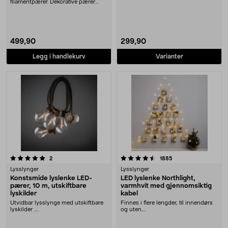
filamentpærer. Dekorative pærer
med røykfarget gla....
499,90
299,90
Legg i handlekurv
Varianter
4.5 av 5 stjerner
anmeldelser
anmeldelser
2
1885
Lysslynger
Lysslynger
Konstsmide lyslenke LED-
LED lyslenke Northlight,
pærer, 10 m, utskiftbare
varmhvit med gjennomsiktig
lyskilder
kabel
Utvidbar lysslynge med utskiftbare
Finnes i flere lengder, til innendørs
lyskilder ....
og uten....