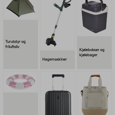
Turutstyr og
friluftsliv
Kjølebokser og
kjølebager
Hagemaskiner