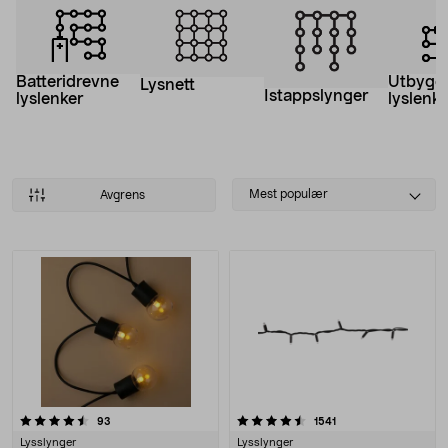
Batteridrevne
Utbygg
Lysnett
Istappslynger
lyslenker
lyslenke
Select
Mest populær
Avgrens
sorting
Produkter
4.5 av 5 stjerner
anmeldelser
anmeldelser
93
1541
Lysslynger
Lysslynger