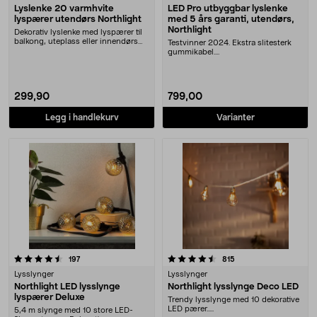
Lyslenke 20 varmhvite
LED Pro utbyggbar lyslenke
lyspærer utendørs Northlight
med 5 års garanti, utendørs,
Northlight
Dekorativ lyslenke med lyspærer til
balkong, uteplass eller innendørs
Testvinner 2024. Ekstra slitesterk
bruk. Nort....
gummikabel....
299,90
799,00
Legg i handlekurv
Varianter
4.5 av 5 stjerner
anmeldelser
anmeldelser
197
815
Lysslynger
Lysslynger
Northlight LED lysslynge
Northlight lysslynge Deco LED
lyspærer Deluxe
Trendy lysslynge med 10 dekorative
LED pærer.....
5,4 m slynge med 10 store LED-