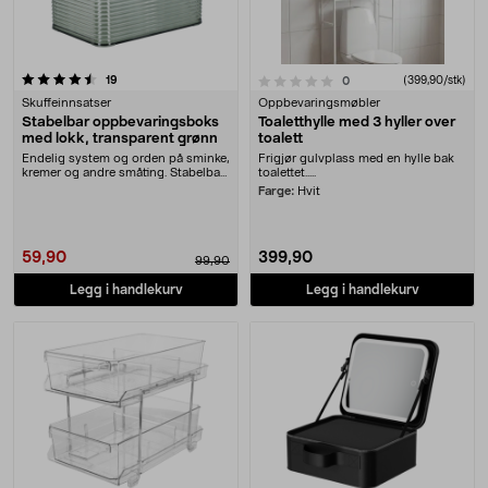
anmeldelser
0.0 av 5 stjerner
19
anmeldelser
(399,90/stk)
0
Skuffeinnsatser
Oppbevaringsmøbler
Stabelbar oppbevaringsboks
Toaletthylle med 3 hyller over
med lokk, transparent grønn
toalett
Endelig system og orden på sminke,
Frigjør gulvplass med en hylle bak
kremer og andre småting. Stabelbar
toalettet.....
boks i gje....
Farge:
Hvit
59,90
399,90
99,90
Legg i handlekurv
Legg i handlekurv