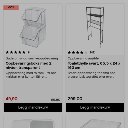
-50%
4.0 av 5 stjerner
anmeldelser
anmeldelser
9
142
Baderoms- og sminkeoppbevaring
Oppbevaringsmøbler
Oppbevaringsboks med 2
Toaletthylle svart, 65,5 x 24 x
nivåer, transparent
163 cm
Oppbevaring med to rom – til bad,
Smart oppbevaring for små bad –
kjøkken eller kontor. Stilren
plasser bak toalettet eller over
oppbevaringsboks....
vaskemaskinen. ....
49,90
299,00
99,90
Legg i handlekurv
Legg i handlekurv