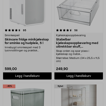
4.5 av 5 stjerner
anmeldelser
anmeldelser
95
56
Sminkespeil
Kjøleskapsoppbevaring
Skincare fridge minikjøleskap
Stabelbar
for sminke og hudpleie, 5 l
kjøleskapsoppbevaring med
uttrekkbar skuff,
Innebygd sminkespeil med 3
gjennomsiktig
lysinnstillinger og praktisk
Skap orden og spar plass i
oppbevaring til sminken ....
kjøleskap og matsk....
Størrelse:
Medium (34 x 25,5 x 11,5
cm)
599,00
249,90
Legg i handlekurv
Legg i handlekurv
-40%
Nyhet