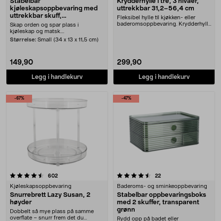
Stabelbar
Krydderhylle i tre, 3 nivåer,
kjøleskapsoppbevaring med
uttrekkbar 31,2–56,4 cm
uttrekkbar skuff,
Fleksibel hylle til kjøkken- eller
gjennomsiktig
baderomsoppbevaring. Krydderhylle
Skap orden og spar plass i
i bambus, 3....
kjøleskap og matsk....
Størrelse:
Small (34 x 13 x 11,5 cm)
149,90
299,90
Legg i handlekurv
Legg i handlekurv
-67%
-47%
4.5 av 5 stjerner
anmeldelser
anmeldelser
602
22
Kjøleskapsoppbevaring
Baderoms- og sminkeoppbevaring
Snurrebrett Lazy Susan, 2
Stabelbar oppbevaringsboks
høyder
med 2 skuffer, transparent
grønn
Dobbelt så mye plass på samme
overflate – snurr frem det du
Rydd opp på badet eller