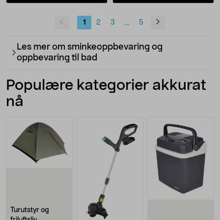
1
2
3
5
...
Les mer om sminkeoppbevaring og
oppbevaring til bad
Populære kategorier akkurat
nå
Turutstyr og
friluftsliv