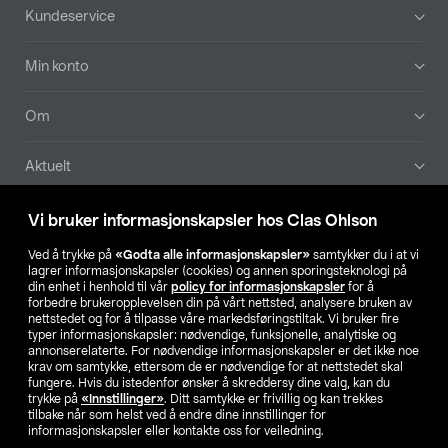
Bunntekst
Kundeservice
Min konto
Om
Aktuelt
Våre selskaper
Vi bruker informasjonskapsler hos Clas Ohlson
Ved å trykke på
«Godta alle informasjonskapsler»
samtykker du i at vi
Finn din butikk
lagrer informasjonskapsler (cookies) og annen sporingsteknologi på
din enhet i henhold til vår
policy for informasjonskapsler
for å
forbedre brukeropplevelsen din på vårt nettsted, analysere bruken av
SE
NO
FI
nettstedet og for å tilpasse våre markedsføringstiltak. Vi bruker fire
typer informasjonskapsler: nødvendige, funksjonelle, analytiske og
annonserelaterte. For nødvendige informasjonskapsler er det ikke noe
krav om samtykke, ettersom de er nødvendige for at nettstedet skal
fungere. Hvis du istedenfor ønsker å skreddersy dine valg, kan du
trykke på
«Innstillinger»
. Ditt samtykke er frivillig og kan trekkes
tilbake når som helst ved å endre dine innstillinger for
informasjonskapsler eller kontakte oss for veiledning.
Privacy statement
Medlemsvilkår
Kjøpsvilkår
For bedrifter