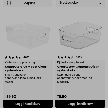
Select
Mest populær
Avgrens
sorting
Produkter
4.5 av 5 stjerner
anmeldelser
anmeldelser
4873
4873
Kjøleskapsoppbevaring
Kjøleskapsoppbevaring
SmartStore Compact Clear
SmartStore Compact Clear
systemboks
systemboks
Stabil transparent
Stabil transparent
oppbevaringsboks med lokk ....
oppbevaringsboks med lokk ....
Modell:
L
Modell:
M
129,90
79,90
Legg i handlekurv
Legg i handlekurv