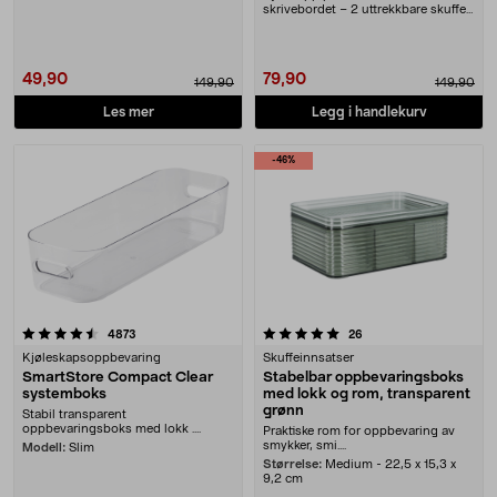
trenger. Lazy Susan ....
skrivebordet – 2 uttrekkbare skuffer
med plass til småti....
49,90
79,90
149,90
149,90
Les mer
Legg i handlekurv
-46%
5.0 av 5 stjerner
anmeldelser
anmeldelser
4873
26
Kjøleskapsoppbevaring
Skuffeinnsatser
SmartStore Compact Clear
Stabelbar oppbevaringsboks
systemboks
med lokk og rom, transparent
grønn
Stabil transparent
oppbevaringsboks med lokk ....
Praktiske rom for oppbevaring av
smykker, smi....
Modell:
Slim
Størrelse:
Medium - 22,5 x 15,3 x
9,2 cm