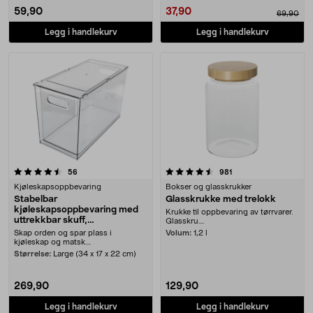
59,90
37,90
69,90
Legg i handlekurv
Legg i handlekurv
4.5 av 5 stjerner
anmeldelser
anmeldelser
56
981
Kjøleskapsoppbevaring
Bokser og glasskrukker
Stabelbar
Glasskrukke med trelokk
kjøleskapsoppbevaring med
Krukke til oppbevaring av tørrvarer.
uttrekkbar skuff,
Glasskru....
gjennomsiktig
Skap orden og spar plass i
Volum:
1,2 l
kjøleskap og matsk....
Størrelse:
Large (34 x 17 x 22 cm)
269,90
129,90
Legg i handlekurv
Legg i handlekurv