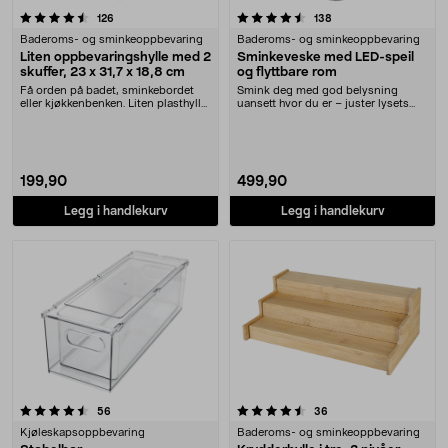
4.5 av 5 stjerner
anmeldelser
anmeldelser
126
138
Baderoms- og sminkeoppbevaring
Baderoms- og sminkeoppbevaring
Liten oppbevaringshylle med 2
Sminkeveske med LED-speil
skuffer, 23 x 31,7 x 18,8 cm
og flyttbare rom
Få orden på badet, sminkebordet
Smink deg med god belysning
eller kjøkkenbenken. Liten plasthylle
uansett hvor du er – juster lysets
for sminke....
farge etter behov....
199,90
499,90
Legg i handlekurv
Legg i handlekurv
4.5 av 5 stjerner
anmeldelser
anmeldelser
56
36
Kjøleskapsoppbevaring
Baderoms- og sminkeoppbevaring