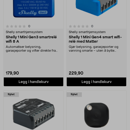
0.0 av 5 stjerner
anmeldelser
anmeldelser
0
0
Shelly smarthjemsystem
Shelly smarthjemsystem
Shelly 1 Mini Gen3 smartrelé
Shelly 1 Mini Gen4 smart wifi-
wifi 8 A
relé med Matter
Automatiser belysning,
Gjør belysning, garasjeporter og
garasjeporter og vifter direkte fra
vanning smarte – uten å bytte
mobilen. Shelly 1 Min....
utstyr. Shelly 1 ....
179,90
229,90
Legg i handlekurv
Legg i handlekurv
Nyhet
Nyhet