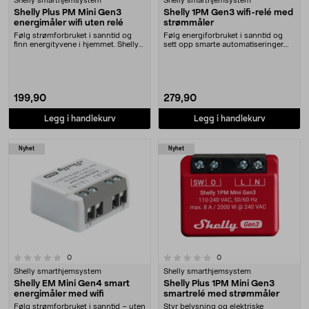
Shelly smarthjemsystem
Shelly smarthjemsystem
Shelly Plus PM Mini Gen3
Shelly 1PM Gen3 wifi-relé med
energimåler wifi uten relé
strømmåler
Følg strømforbruket i sanntid og
Følg energiforbruket i sanntid og
finn energityvene i hjemmet. Shelly
sett opp smarte automatiseringer.
PM Mini Gen....
Shelly 1PM G....
199,90
279,90
Legg i handlekurv
Legg i handlekurv
Nyhet
Nyhet
0.0 av 5 stjerner
anmeldelser
anmeldelser
0
0
Shelly smarthjemsystem
Shelly smarthjemsystem
Shelly EM Mini Gen4 smart
Shelly Plus 1PM Mini Gen3
energimåler med wifi
smartrelé med strømmåler
Følg strømforbruket i sanntid – uten
Styr belysning og elektriske