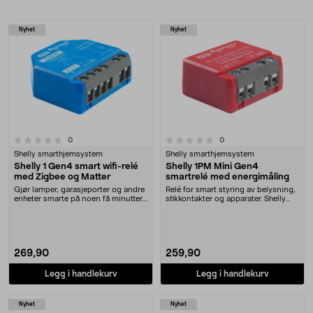
Produkter
Nyhet
Nyhet
0.0 av 5 stjerner
anmeldelser
anmeldelser
0
0
Shelly smarthjemsystem
Shelly smarthjemsystem
Shelly 1 Gen4 smart wifi-relé
Shelly 1PM Mini Gen4
med Zigbee og Matter
smartrelé med energimåling
Gjør lamper, garasjeporter og andre
Relé for smart styring av belysning,
enheter smarte på noen få minutter.
stikkontakter og apparater. Shelly
Shelly 1....
1PM Mini....
269,90
259,90
Legg i handlekurv
Legg i handlekurv
Nyhet
Nyhet