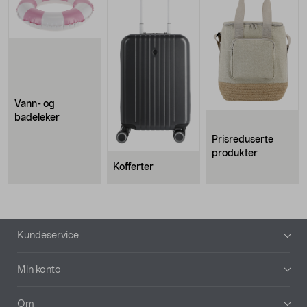
Vann- og
badeleker
Prisreduserte
produkter
Kofferter
Bunntekst
Kundeservice
Min konto
Om