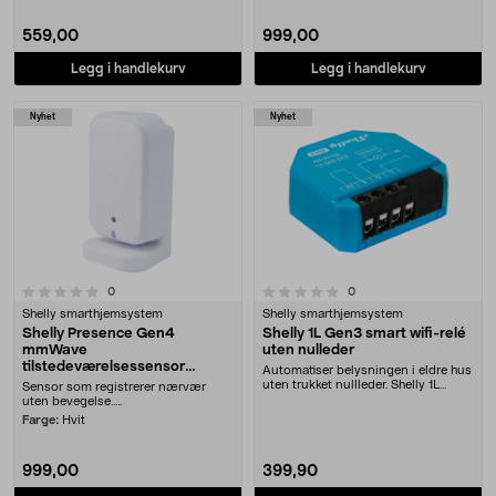
559,00
999,00
Legg i handlekurv
Legg i handlekurv
Nyhet
Nyhet
0.0 av 5 stjerner
anmeldelser
anmeldelser
0
0
Shelly smarthjemsystem
Shelly smarthjemsystem
Shelly Presence Gen4
Shelly 1L Gen3 smart wifi-relé
mmWave
uten nulleder
tilstedeværelsessensor
Automatiser belysningen i eldre hus
wifi/Zigbee
uten trukket nullleder. Shelly 1L
Sensor som registrerer nærvær
Gen3 wifi-....
uten bevegelse.....
Farge:
Hvit
999,00
399,90