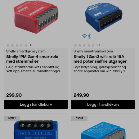
0.0 av 5 stjerner
anmeldelser
anmeldelser
0
0
Shelly smarthjemsystem
Shelly smarthjemsystem
Shelly 1PM Gen4 smartrelé
Shelly 1 Gen3 wifi-relé 16A
med strømmåler
med potensialfrie utganger
Følg strømforbruket i sanntid og
Styr belysning, garasjeporter og
sett opp smarte automatiseringer.
andre apparater via wifi. Shelly 1
Shelly 1PM Ge....
Gen3-relé me....
299,90
249,90
Legg i handlekurv
Legg i handlekurv
Nyhet
Nyhet