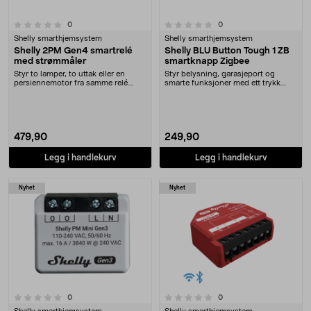
0.0 av 5 stjerner
anmeldelser
anmeldelser
0
0
Shelly smarthjemsystem
Shelly smarthjemsystem
Shelly 2PM Gen4 smartrelé
Shelly BLU Button Tough 1 ZB
med strømmåler
smartknapp Zigbee
Styr to lamper, to uttak eller en
Styr belysning, garasjeport og
persiennemotor fra samme relé.
smarte funksjoner med ett trykk.
Shelly 2PM Gen4....
Shelly BLU Butto....
479,90
249,90
Legg i handlekurv
Legg i handlekurv
Nyhet
Nyhet
0.0 av 5 stjerner
anmeldelser
anmeldelser
0
0