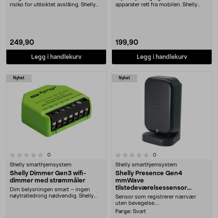
risiko for utilsiktet avslåing. Shelly
apparater rett fra mobilen. Shelly
EM M....
Plus 1PM Mini Ge....
249,90
199,90
Legg i handlekurv
Legg i handlekurv
Nyhet
Nyhet
0.0 av 5 stjerner
anmeldelser
anmeldelser
0
0
Shelly smarthjemsystem
Shelly smarthjemsystem
Shelly Dimmer Gen3 wifi-
Shelly Presence Gen4
dimmer med strømmåler
mmWave
tilstedeværelsessensor
Dim belysningen smart – ingen
wifi/Zigbee
nøytralledning nødvendig. Shelly
Sensor som registrerer nærvær
Dimmer Gen3 wifi-....
uten bevegelse.....
Farge:
Svart