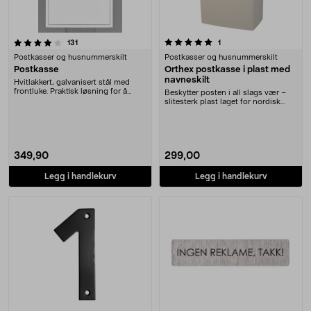
5.0 av 5 stjerner
anmeldelser
anmeldelser
131
1
Postkasser og husnummerskilt
Postkasser og husnummerskilt
Postkasse
Orthex postkasse i plast med
navneskilt
Hvitlakkert, galvanisert stål med
frontluke. Praktisk løsning for å
Beskytter posten i all slags vær –
unngå våt po....
slitesterk plast laget for nordisk
klima. Ort....
349,90
299,00
Legg i handlekurv
Legg i handlekurv