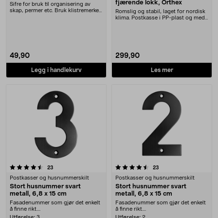
fjærende lokk, Orthex
Sifre for bruk til organisering av
skap, permer etc. Bruk klistremerker
Romslig og stabil, laget for nordisk
med rikt....
klima. Postkasse i PP-plast og med
fjærende....
49,90
299,90
Legg i handlekurv
Les mer
4.5 av 5 stjerner
anmeldelser
anmeldelser
23
23
Postkasser og husnummerskilt
Postkasser og husnummerskilt
Stort husnummer svart
Stort husnummer svart
metall, 6,8 x 15 cm
metall, 6,8 x 15 cm
Fasadenummer som gjør det enkelt
Fasadenummer som gjør det enkelt
å finne rikt....
å finne rikt....
Utførelse:
3
Utførelse:
2