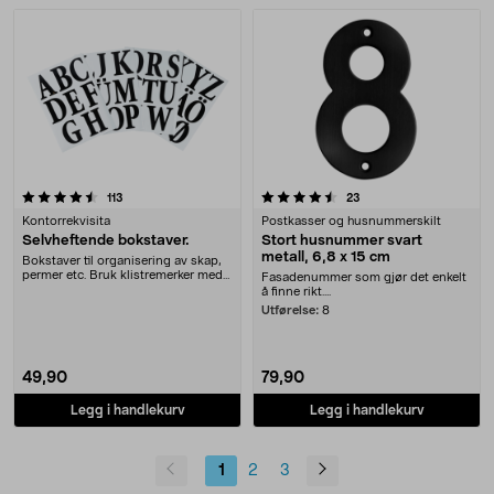
4.5 av 5 stjerner
anmeldelser
anmeldelser
113
23
Kontorrekvisita
Postkasser og husnummerskilt
Selvheftende bokstaver.
Stort husnummer svart
metall, 6,8 x 15 cm
Bokstaver til organisering av skap,
permer etc. Bruk klistremerker med
Fasadenummer som gjør det enkelt
riktig bo....
å finne rikt....
Utførelse:
8
49,90
79,90
Legg i handlekurv
Legg i handlekurv
1
2
3