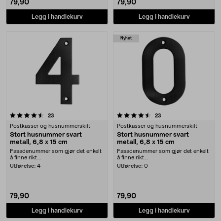
79,90
79,90
Legg i handlekurv
Legg i handlekurv
Nyhet
4.5 av 5 stjerner
anmeldelser
anmeldelser
23
23
Postkasser og husnummerskilt
Postkasser og husnummerskilt
Stort husnummer svart
Stort husnummer svart
metall, 6,8 x 15 cm
metall, 6,8 x 15 cm
Fasadenummer som gjør det enkelt
Fasadenummer som gjør det enkelt
å finne rikt....
å finne rikt....
Utførelse:
4
Utførelse:
0
79,90
79,90
Legg i handlekurv
Legg i handlekurv