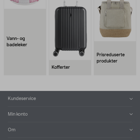
Vann- og
badeleker
Prisreduserte
produkter
Kofferter
Bunntekst
Kundeservice
Min konto
Om