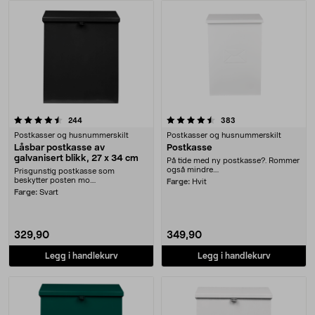
Produkter
4.5 av 5 stjerner
anmeldelser
anmeldelser
244
383
Postkasser og husnummerskilt
Postkasser og husnummerskilt
Låsbar postkasse av
Postkasse
galvanisert blikk, 27 x 34 cm
På tide med ny postkasse?. Rommer
også mindre....
Prisgunstig postkasse som
beskytter posten mo....
Farge:
Hvit
Farge:
Svart
329,90
349,90
Legg i handlekurv
Legg i handlekurv