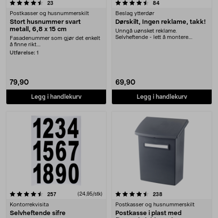
4.5 av 5 stjerner
anmeldelser
anmeldelser
23
84
Postkasser og husnummerskilt
Beslag ytterdør
Stort husnummer svart
Dørskilt, Ingen reklame, takk!
metall, 6,8 x 15 cm
Unngå uønsket reklame.
Selvheftende - lett å montere.
Fasadenummer som gjør det enkelt
Børstet rustfritt stål av ....
å finne rikt....
Utførelse:
1
79,90
69,90
Legg i handlekurv
Legg i handlekurv
4.5 av 5 stjerner
anmeldelser
(24,95/stk)
anmeldelser
257
238
Kontorrekvisita
Postkasser og husnummerskilt
Selvheftende sifre
Postkasse i plast med