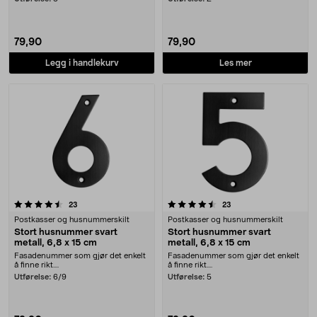
79,90
79,90
Legg i handlekurv
Les mer
4.5 av 5 stjerner
anmeldelser
anmeldelser
23
23
Postkasser og husnummerskilt
Postkasser og husnummerskilt
Stort husnummer svart
Stort husnummer svart
metall, 6,8 x 15 cm
metall, 6,8 x 15 cm
Fasadenummer som gjør det enkelt
Fasadenummer som gjør det enkelt
å finne rikt....
å finne rikt....
Utførelse:
6/9
Utførelse:
5