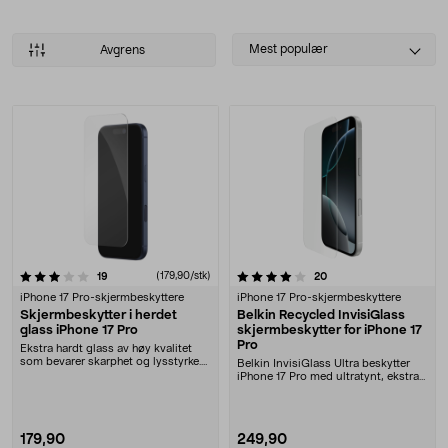
Select
Mest populær
Avgrens
sorting
Produkter
4.0 av 5 stjerner
anmeldelser
(179,90/stk)
anmeldelser
19
20
iPhone 17 Pro-skjermbeskyttere
iPhone 17 Pro-skjermbeskyttere
Skjermbeskytter i herdet
Belkin Recycled InvisiGlass
glass iPhone 17 Pro
skjermbeskytter for iPhone 17
Pro
Ekstra hardt glass av høy kvalitet
som bevarer skarphet og lysstyrke.
Belkin InvisiGlass Ultra beskytter
Skjermbesk....
iPhone 17 Pro med ultratynt, ekstra
slitester....
179,90
249,90