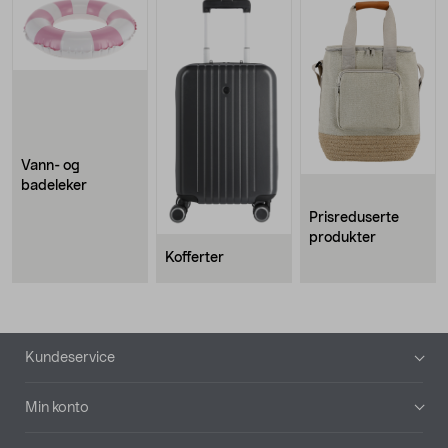
Vann- og
badeleker
Prisreduserte
produkter
Kofferter
Bunntekst
Kundeservice
Min konto