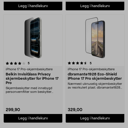
Legg i handlekurv
Legg i handlekurv
4.5 av 5 stjerner
anmeldelser
anmeldelser
5
5
iPhone 17 Pro-skjermbeskyttere
iPhone 17 Pro-skjermbeskyttere
Belkin InvisiGlass Privacy
dbramante1928 Eco-Shield
skjermbeskytter for iPhone 17
iPhone 17 Pro skjermbeskytter
Pro
Nærmest uknuselig skjermbeskytter
av resirkulert plast. dbramante1928
Skjermbeskytter med innebygd
Eco-Shield....
personvernfilter som beskytter
informasjonen din mo....
299,90
329,00
Legg i handlekurv
Legg i handlekurv