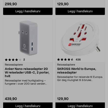
299,90
129,90
Legg i handlekurv
Legg i handlekurv
4.5 av 5 stjerner
anmeldelser
anmeldelser
2
436
Reiseadaptere
Reiseadaptere
Anker Nano reiseadapter 20
SKROSS World to Europa,
W reiselader USB-C, 2 porter,
reiseadapter
hvit
Reiseadapter for reisende til Europa.
Gir deg mulighet til å bruke
Reiseadapter med hurtiglading –
apparater i E....
fungerer i over 200 land verden
over. Anker Nano....
439,90
129,90
Legg i handlekurv
Legg i handlekurv