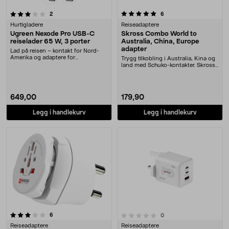
5.0 av 5 stjerner
anmeldelser
anmeldelser
2
6
Hurtigladere
Reiseadaptere
Ugreen Nexode Pro USB-C
Skross Combo World to
reiselader 65 W, 3 porter
Australia, China, Europe
adapter
Lad på reisen – kontakt for Nord-
Amerika og adaptere for
Trygg tilkobling i Australia, Kina og
Storbritannia og EU føl....
land med Schuko-kontakter. Skross
Combo Wo....
649,00
179,90
Legg i handlekurv
Legg i handlekurv
anmeldelser
0.0 av 5 stjerner
6
anmeldelser
0
Reiseadaptere
Reiseadaptere