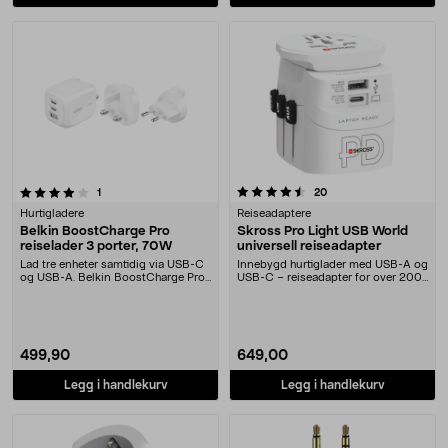
4.5 av 5 stjerner
anmeldelser
anmeldelser
1
20
Hurtigladere
Reiseadaptere
Belkin BoostCharge Pro
Skross Pro Light USB World
reiselader 3 porter, 70W
universell reiseadapter
Lad tre enheter samtidig via USB-C
Innebygd hurtiglader med USB-A og
og USB-A. Belkin BoostCharge Pro
USB-C – reiseadapter for over 200
kompakt GaN-....
land. Skross....
499,90
649,00
Legg i handlekurv
Legg i handlekurv