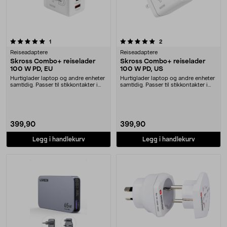
5.0 av 5 stjerner
anmeldelser
anmeldelser
1
2
Reiseadaptere
Reiseadaptere
Skross Combo+ reiselader
Skross Combo+ reiselader
100 W PD, EU
100 W PD, US
Hurtiglader laptop og andre enheter
Hurtiglader laptop og andre enheter
samtidig. Passer til stikkontakter i
samtidig. Passer til stikkontakter i
EU. Skr....
USA og ....
399,90
399,90
Legg i handlekurv
Legg i handlekurv