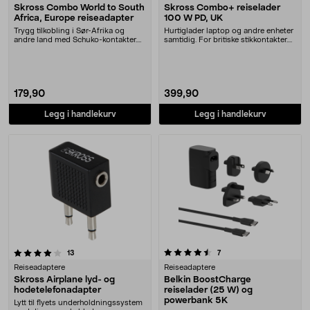
Skross Combo World to South
Skross Combo+ reiselader
Africa, Europe reiseadapter
100 W PD, UK
Trygg tilkobling i Sør-Afrika og
Hurtiglader laptop og andre enheter
andre land med Schuko-kontakter.
samtidig. For britiske stikkontakter.
Skross Combo W....
Skross....
179,90
399,90
Legg i handlekurv
Legg i handlekurv
4.5 av 5 stjerner
anmeldelser
anmeldelser
13
7
Reiseadaptere
Reiseadaptere
Skross Airplane lyd- og
Belkin BoostCharge
hodetelefonadapter
reiselader (25 W) og
powerbank 5K
Lytt til flyets underholdningssystem