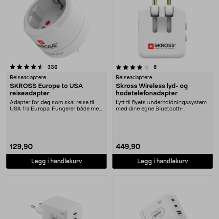
4.0 av 5 stjerner
anmeldelser
anmeldelser
336
8
Reiseadaptere
Reiseadaptere
SKROSS Europe to USA
Skross Wireless lyd- og
reiseadapter
hodetelefonadapter
Adapter for deg som skal reise til
Lytt til flyets underholdningssystem
USA fra Europa. Fungerer både med
med dine egne Bluetooth-
jordede og ....
hodetelefoner. Skro....
129,90
449,90
Legg i handlekurv
Legg i handlekurv