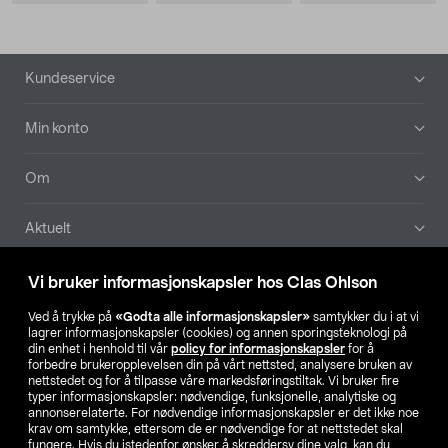
Bunntekst
Kundeservice
Min konto
Om
Aktuelt
Våre selskaper
Vi bruker informasjonskapsler hos Clas Ohlson
Ved å trykke på
«Godta alle informasjonskapsler»
samtykker du i at vi
Finn din butikk
lagrer informasjonskapsler (cookies) og annen sporingsteknologi på
din enhet i henhold til vår
policy for informasjonskapsler
for å
forbedre brukeropplevelsen din på vårt nettsted, analysere bruken av
SE
NO
FI
nettstedet og for å tilpasse våre markedsføringstiltak. Vi bruker fire
typer informasjonskapsler: nødvendige, funksjonelle, analytiske og
annonserelaterte. For nødvendige informasjonskapsler er det ikke noe
krav om samtykke, ettersom de er nødvendige for at nettstedet skal
fungere. Hvis du istedenfor ønsker å skreddersy dine valg, kan du