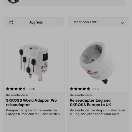
Select
Mest populær
Avgrens
sorting
Produkter
5.0 av 5 stjerner
anmeldelser
anmeldelser
365
863
Reiseadaptere
Reiseadaptere
SKROSS World Adapter Pro
Reiseadapter England
reiseadapter
SKROSS Europe to UK
Kompakt adapter for reisende fra
Reiseadapter for deg som skal reise
Europa til mer enn 120 land verden
til England eller andre land med
over. Funger....
kontakttype....