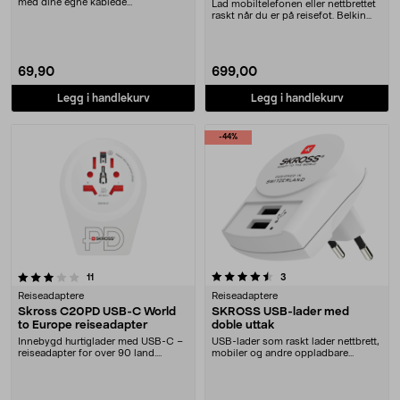
med dine egne kablede
Lad mobiltelefonen eller nettbrettet
hodetelefoner. Skross....
raskt når du er på reisefot. Belkin
BoostCh....
69,90
699,00
Legg i handlekurv
Legg i handlekurv
-44%
4.5 av 5 stjerner
anmeldelser
anmeldelser
11
3
Reiseadaptere
Reiseadaptere
Skross C20PD USB-C World
SKROSS USB-lader med
to Europe reiseadapter
doble uttak
Innebygd hurtiglader med USB-C –
USB-lader som raskt lader nettbrett,
reiseadapter for over 90 land.
mobiler og andre oppladbare
Skross USB-C Eur....
dingser som lad....