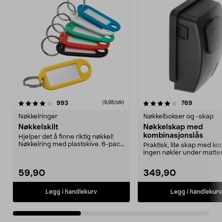
4.0av 5 stjerner
anmeldelser
4.5av 5 stjerner
anmeldels
993
769
(9,98/stk)
Nøkkelringer
Nøkkelbokser og -skap
Nøkkelskilt
Nøkkelskap med
kombinasjonslås
Hjelper det å finne riktig nøkkel!
Nøkkelring med plastskive. 6-pack
Praktisk, lite skap med ko
med blanded...
ingen nøkler under matte
Perfekt for ...
59,90
349,90
Legg i handlekurv
Legg i handlekurv