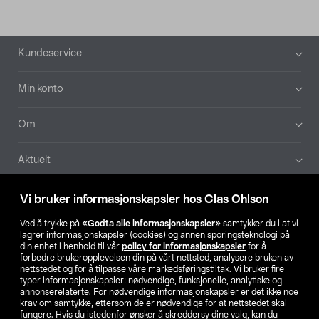
Bunntekst
Kundeservice
Min konto
Om
Aktuelt
Våre selskaper
Vi bruker informasjonskapsler hos Clas Ohlson
Ved å trykke på
«Godta alle informasjonskapsler»
samtykker du i at vi
Finn din butikk
lagrer informasjonskapsler (cookies) og annen sporingsteknologi på
din enhet i henhold til vår
policy for informasjonskapsler
for å
forbedre brukeropplevelsen din på vårt nettsted, analysere bruken av
SE
NO
FI
nettstedet og for å tilpasse våre markedsføringstiltak. Vi bruker fire
typer informasjonskapsler: nødvendige, funksjonelle, analytiske og
annonserelaterte. For nødvendige informasjonskapsler er det ikke noe
krav om samtykke, ettersom de er nødvendige for at nettstedet skal
fungere. Hvis du istedenfor ønsker å skreddersy dine valg, kan du