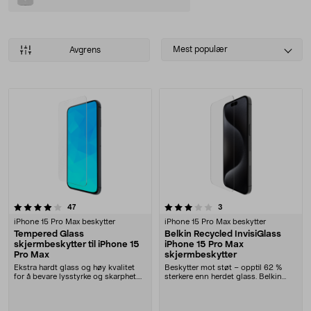
Select
Mest populær
Avgrens
sorting
Produkter
3.5 av 5 stjerner
anmeldelser
anmeldelser
47
3
iPhone 15 Pro Max beskytter
iPhone 15 Pro Max beskytter
Tempered Glass
Belkin Recycled InvisiGlass
skjermbeskytter til iPhone 15
iPhone 15 Pro Max
Pro Max
skjermbeskytter
Ekstra hardt glass og høy kvalitet
Beskytter mot støt – opptil 62 %
for å bevare lysstyrke og skarphet.
sterkere enn herdet glass. Belkin
Ekstra be....
slitesterk sk....