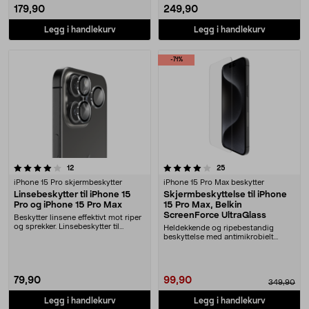
179,90
249,90
Legg i handlekurv
Legg i handlekurv
-71%
4.0 av 5 stjerner
anmeldelser
anmeldelser
12
25
iPhone 15 Pro skjermbeskytter
iPhone 15 Pro Max beskytter
Linsebeskytter til iPhone 15
Skjermbeskyttelse til iPhone
Pro og iPhone 15 Pro Max
15 Pro Max, Belkin
ScreenForce UltraGlass
Beskytter linsene effektivt mot riper
og sprekker. Linsebeskytter til
Heldekkende og ripebestandig
iPhone 15 ....
beskyttelse med antimikrobielt
belegg. Belkin Scree....
79,90
99,90
349,90
Legg i handlekurv
Legg i handlekurv