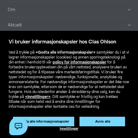
Om
Aktuelt
Våre selskaper
Vi bruker informasjonskapsler hos Clas Ohlson
Ved å trykke på
«Godta alle informasjonskapsler»
samtykker du i at vi
Finn din butikk
lagrer informasjonskapsler (cookies) og annen sporingsteknologi på
din enhet i henhold til vår
policy for informasjonskapsler
for å
forbedre brukeropplevelsen din på vårt nettsted, analysere bruken av
SE
NO
FI
nettstedet og for å tilpasse våre markedsføringstiltak. Vi bruker fire
typer informasjonskapsler: nødvendige, funksjonelle, analytiske og
annonserelaterte. For nødvendige informasjonskapsler er det ikke noe
krav om samtykke, ettersom de er nødvendige for at nettstedet skal
fungere. Hvis du istedenfor ønsker å skreddersy dine valg, kan du
trykke på
«Innstillinger»
. Ditt samtykke er frivillig og kan trekkes
tilbake når som helst ved å endre dine innstillinger for
informasjonskapsler eller kontakte oss for veiledning.
Privacy statement
Medlemsvilkår
Kjøpsvilkår
For bedrifter
Endre til priser ekskl. moms
Godta alle informasjonskapsler
Avvis alle
Innstillinger