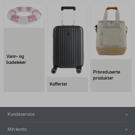
Vann- og
badeleker
Prisreduserte
produkter
Kofferter
Bunntekst
Kundeservice
Min konto