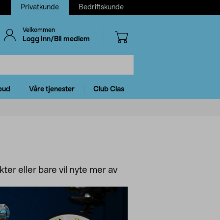
Privatkunde
Bedriftskunde
Velkommen
Logg inn/Bli medlem
bud
Våre tjenester
Club Clas
kter eller bare vil nyte mer av