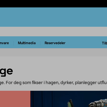
rnvare
Multimedia
Reservedeler
Til
age
age. For deg som fikser i hagen, dyrker, planlegger utflu