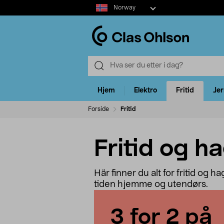
Select
Norway
market
Hjem
Elektro
Fritid
Je
Forside
Fritid
Fritid og h
Här finner du alt for fritid og h
tiden hjemme og utendørs.
3 for 2 på