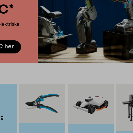
XC*
lektriske
C
C her
ng