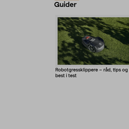
Guider
Robotgressklippere – råd, tips og
best i test