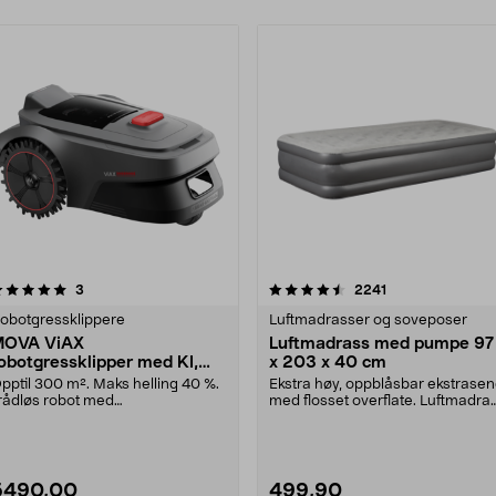
rodukter
4.5 av 5 stjerner
anmeldelser
4.5 av 5 stjerner
anmeldelser
3
2241
obotgressklippere
Luftmadrasser og soveposer
MOVA ViAX
Luftmadrass med pumpe 97
obotgressklipper med KI,
x 203 x 40 cm
ten ledning, 300 m2
pptil 300 m². Maks helling 40 %.
Ekstra høy, oppblåsbar ekstrase
rådløs robot med
med flosset overflate. Luftmadra
ameranavigasjon. MOVA ViAX ....
med innebyg....
5490,00
499,90