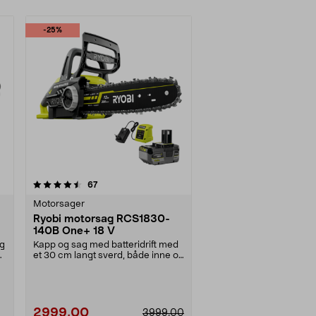
-25%
anmeldelser
67
Motorsager
Ryobi motorsag RCS1830-
140B One+ 18 V
ng
Kapp og sag med batteridrift med
ss
et 30 cm langt sverd, både inne og
ute. Ryobi R....
2999,00
3999,00