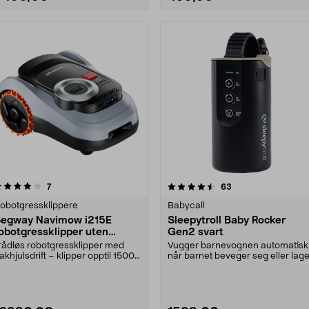
4.5 av 5 stjerner
anmeldelser
4.5 av 5 stjerner
anmeldelser
7
63
obotgressklippere
Babycall
egway Navimow i215E
Sleepytroll Baby Rocker
obotgressklipper uten
Gen2 svart
edning, 1500 m2
rådløs robotgressklipper med
Vugger barnevognen automatisk
akhjulsdrift – klipper opptil 1500
når barnet beveger seg eller lage
². Segway Nav....
lyd. Sleepytrol....