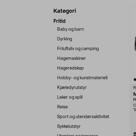
Avgrens
P
Kategori
produkter
Fritid
Baby og barn
Dyrking
Friluftsliv og camping
Hagemaskiner
Hageredskap
Hobby- og kunstmateriell
5.0 av 5 stjerner
Kjæledyrutstyr
R
Leker og spill
r
u
O
Reise
T
k
Sport og utendørsaktivitet
Sykkelutstyr