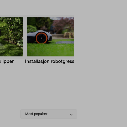
lipper
Installasjon robotgressklipper
Termos best 
Select
Mest populær
sorting