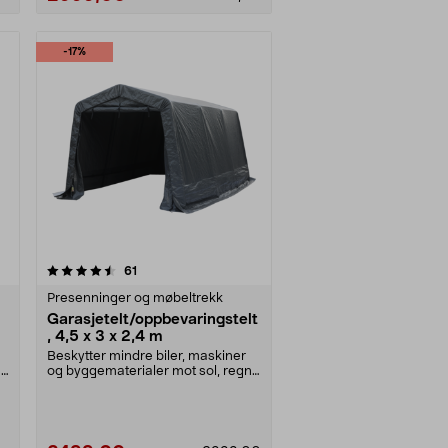
-17%
Les mer
anmeldelser
61
Presenninger og møbeltrekk
Garasjetelt/oppbevaringstelt
, 4,5 x 3 x 2,4 m
Beskytter mindre biler, maskiner
r
og byggematerialer mot sol, regn
og smuss. Port....