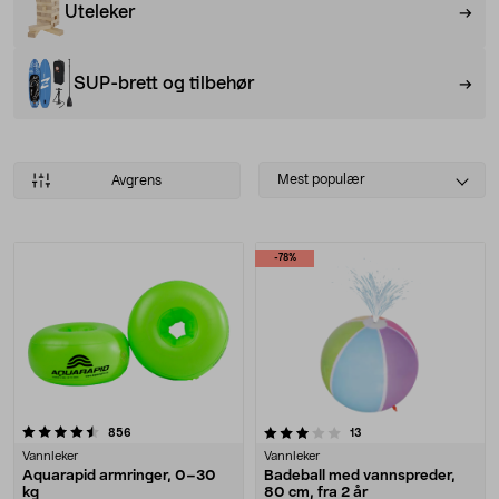
Uteleker
SUP-brett og tilbehør
Select
Mest populær
Avgrens
sorting
Produkter
-78%
3.5 av 5 stjerner
anmeldelser
anmeldelser
856
13
Vannleker
Vannleker
Aquarapid armringer, 0–30
Badeball med vannspreder,
kg
80 cm, fra 2 år