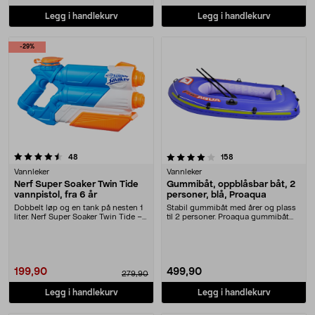
Legg i handlekurv
Legg i handlekurv
-29%
4.0 av 5 stjerner
anmeldelser
anmeldelser
48
158
Vannleker
Vannleker
Nerf Super Soaker Twin Tide
Gummibåt, oppblåsbar båt, 2
vannpistol, fra 6 år
personer, blå, Proaqua
Dobbelt løp og en tank på nesten 1
Stabil gummibåt med årer og plass
liter. Nerf Super Soaker Twin Tide –
til 2 personer. Proaqua gummibåt
vannpist....
for voksne og....
199,90
499,90
279,90
Legg i handlekurv
Legg i handlekurv