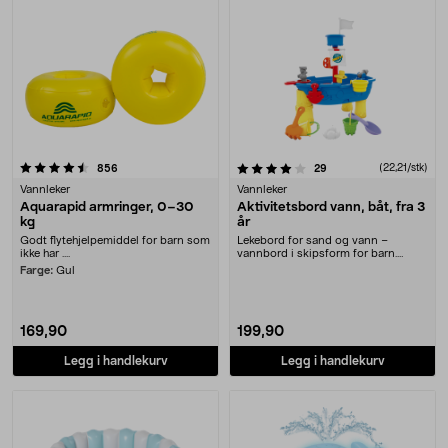
4.0 av 5 stjerner
anmeldelser
anmeldelser
(22,21/stk)
856
29
Vannleker
Vannleker
Aquarapid armringer, 0–30
Aktivitetsbord vann, båt, fra 3
kg
år
Godt flytehjelpemiddel for barn som
Lekebord for sand og vann –
ikke har ....
vannbord i skipsform for barn.
Aktivitetsbord for va....
Farge:
Gul
169,90
199,90
Legg i handlekurv
Legg i handlekurv