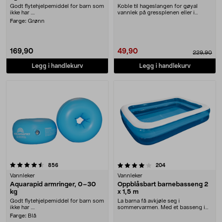
Godt flytehjelpemiddel for barn som
Koble til hageslangen for gøyal
ikke har ....
vannlek på gressplenen eller i
bassenget. Oppblå....
Farge:
Grønn
169,90
49,90
229,90
Legg i handlekurv
Legg i handlekurv
4.0 av 5 stjerner
anmeldelser
anmeldelser
856
204
Vannleker
Vannleker
Aquarapid armringer, 0–30
Oppblåsbart barnebasseng 2
kg
x 1,5 m
Godt flytehjelpemiddel for barn som
La barna få avkjøle seg i
ikke har ....
sommervarmen. Med et basseng i
hagen slipper dere å dr....
Farge:
Blå