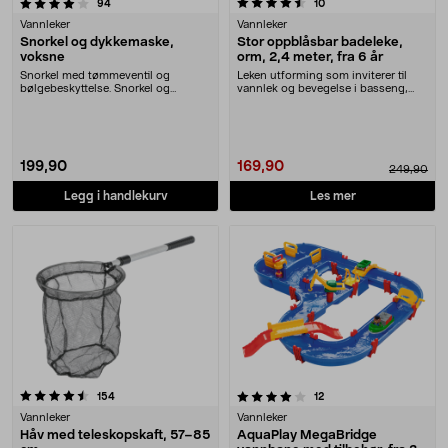
4.5 av 5 stjerner
anmeldelser
anmeldelser
94
10
Vannleker
Vannleker
Snorkel og dykkemaske,
Stor oppblåsbar badeleke,
voksne
orm, 2,4 meter, fra 6 år
Snorkel med tømmeventil og
Leken utforming som inviterer til
bølgebeskyttelse. Snorkel og
vannlek og bevegelse i basseng,
dykkemaske for voksne – ....
tjern eller ha....
199,90
169,90
249,90
Legg i handlekurv
Les mer
4.0 av 5 stjerner
anmeldelser
anmeldelser
154
12
Vannleker
Vannleker
Håv med teleskopskaft, 57–85
AquaPlay MegaBridge