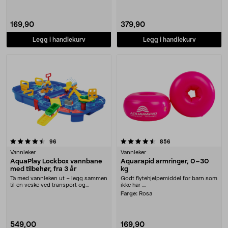
169,90
379,90
Legg i handlekurv
Legg i handlekurv
4.5 av 5 stjerner
anmeldelser
anmeldelser
96
856
Vannleker
Vannleker
AquaPlay Lockbox vannbane
Aquarapid armringer, 0–30
med tilbehør, fra 3 år
kg
Ta med vannleken ut – legg sammen
Godt flytehjelpemiddel for barn som
til en veske ved transport og
ikke har ....
oppbevaring. Aqu....
Farge:
Rosa
549,00
169,90