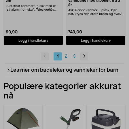
cm
vannbane med tilbehør, fra 3
år
Justerbar sommerfuglhåv med et
lett aluminiumskaft. Teleskophåv
Avkjølende vannlek – plask, kjør
med lang rekkevi....
båt, kryss den store broen og sveiv
på vannhjul....
99,90
749,00
Legg i handlekurv
Legg i handlekurv
1
2
3
Les mer om badeleker og vannleker for barn
Populære kategorier akkurat
nå