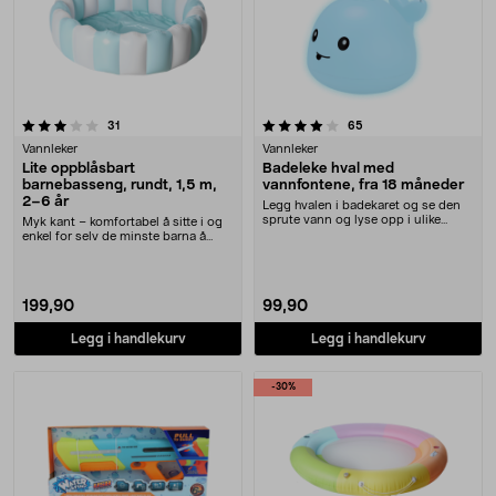
4.0 av 5 stjerner
anmeldelser
anmeldelser
31
65
Vannleker
Vannleker
Lite oppblåsbart
Badeleke hval med
barnebasseng, rundt, 1,5 m,
vannfontene, fra 18 måneder
2–6 år
Legg hvalen i badekaret og se den
sprute vann og lyse opp i ulike
Myk kant – komfortabel å sitte i og
farger. Badele....
enkel for selv de minste barna å
klatre opp ....
199,90
99,90
Legg i handlekurv
Legg i handlekurv
-30%