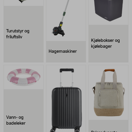
Turutstyr og
friluftsliv
Kjølebokser og
kjølebager
Hagemaskiner
Vann- og
badeleker