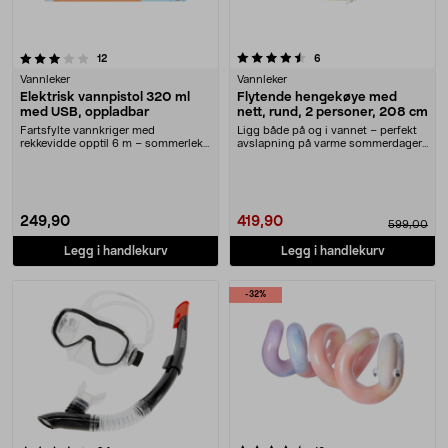
4.5 av 5 stjerner
anmeldelser
anmeldelser
12
6
Vannleker
Vannleker
Elektrisk vannpistol 320 ml
Flytende hengekøye med
med USB, oppladbar
nett, rund, 2 personer, 208 cm
Fartsfylte vannkriger med
Ligg både på og i vannet – perfekt
rekkevidde opptil 6 m – sommerlek
avslapning på varme sommerdager.
for hele familien. E....
Stor, flyten....
249,90
419,90
599,00
Legg i handlekurv
Legg i handlekurv
-32%