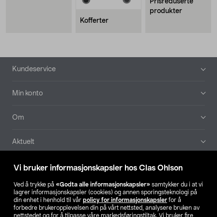
Prisreduserte
produkter
Kofferter
Bunntekst
Kundeservice
Min konto
Om
Aktuelt
Våre selskaper
Vi bruker informasjonskapsler hos Clas Ohlson
Ved å trykke på
«Godta alle informasjonskapsler»
samtykker du i at vi
Finn din butikk
lagrer informasjonskapsler (cookies) og annen sporingsteknologi på
din enhet i henhold til vår
policy for informasjonskapsler
for å
forbedre brukeropplevelsen din på vårt nettsted, analysere bruken av
SE
NO
FI
nettstedet og for å tilpasse våre markedsføringstiltak. Vi bruker fire