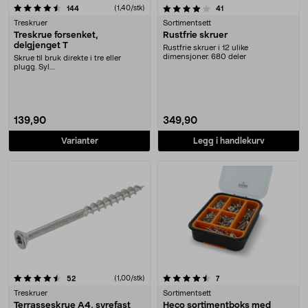
4.0 av 5 stjerner
anmeldelser
(1,40/stk)
anmeldelser
144
41
Treskruer
Sortimentsett
Treskrue forsenket,
Rustfrie skruer
delgjenget T
Rustfrie skruer i 12 ulike
dimensjoner. 680 deler
Skrue til bruk direkte i tre eller
plugg. Syl....
139,90
349,90
Varianter
Legg i handlekurv
4.5 av 5 stjerner
anmeldelser
(1,00/stk)
anmeldelser
52
7
Treskruer
Sortimentsett
Terrasseskrue A4, syrefast
Heco sortimentboks med