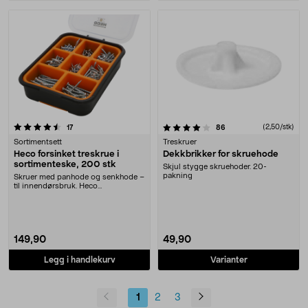
4.0 av 5 stjerner
anmeldelser
anmeldelser
(2,50/stk)
17
86
Sortimentsett
Treskruer
Heco forsinket treskrue i
Dekkbrikker for skruehode
sortimenteske, 200 stk
Skjul stygge skruehoder. 20-
pakning
Skruer med panhode og senkhode –
til innendørsbruk. Heco
sortimentskrin treskrue....
149,90
49,90
Legg i handlekurv
Varianter
1
2
3