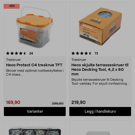
Produkter
-43%
4.5 av 5 stjerner
anmeldelser
anmeldelser
24
73
Treskruer
Treskruer
Heco Protect C4 treskrue TFT
Heco skjulte terrasseskruer til
Heco Decking Tool, 4,2 x 60
Skruer med optimal rustbeskyttelse i
mm
C4-klass....
Skjulte terrasseskruer til Decking
Tool-verktøy. For skjult innfestning
av terra....
169,90
219,90
299,90
Varianter
Legg i handlekurv