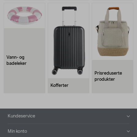
Vann- og
badeleker
Prisreduserte
produkter
Kofferter
Bunntekst
Kundeservice
Min konto