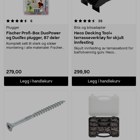
4.5 av 5 stjerner
anmeldelser
anmeldelser
6
36
Plugger
Bits og bitsadapter
Fischer Profi-Box DuoPower
Heco Decking Tool+
og DuoTec plugger, 87 deler
terrasseverktøy for skjult
innfesting
Komplett sett til sterk og sikker
montering i alle materialer. Fischer
Skjult innfesting av terrassebord for
Profi-Box....
barfotvennlig gulv. Heco
terrasseverktøy –....
279,00
299,90
Legg i handlekurv
Legg i handlekurv