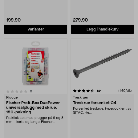
rustbeskyt....
199,90
279,90
Varianter
Legg i handlekurv
4.5 av 5 stjerner
anmeldelser
(1,60/stk)
141
anmeldelser
0
Plugger
Treskruer
Fischer Profi-Box DuoPower
Treskrue forsenket C4
universalplugg med skrue,
Forsenket treskrue, typegodkjent av
150-pakning
SITAC. He....
Praktisk sett med plugger på 6 og 8
mm – korte og lange. Fischer
DuoPower univer....