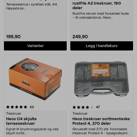
rustfrie A2 treskruer, 190
Terrasseskrue i syrefast stål, A4.
deler
Høyeste ko....
Rustfrie skruer med forsenket hode
– til utendørsbruk. Heco
sortimentboks med tr....
199,90
249,90
Varianter
Legg i handlekurv
4.0 av 5 stjerner
anmeldelser
anmeldelser
33
47
Treskruer
Treskruer
Heco C4 skjulte
Heco treskruer sortimenteske
terrasseskruer
Protect 4, 270 deler
Egnet til brystningspanel og ved
Skruesett med 270 stk. forsinkede
skjult innfe....
treskruer. Protect 4 - typegodkjent