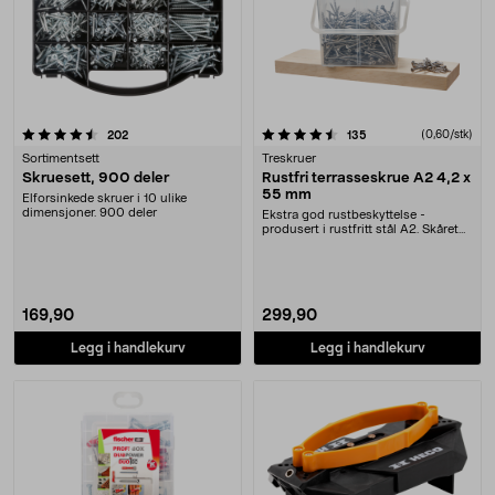
4.5 av 5 stjerner
anmeldelser
anmeldelser
(0,60/stk)
202
135
Sortimentsett
Treskruer
Skruesett, 900 deler
Rustfri terrasseskrue A2 4,2 x
55 mm
Elforsinkede skruer i 10 ulike
dimensjoner. 900 deler
Ekstra god rustbeskyttelse -
produsert i rustfritt stål A2. Skåret
spiss som red....
169,90
299,90
Legg i handlekurv
Legg i handlekurv