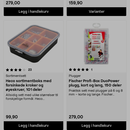
279,00
159,90
Legg i handlekurv
Varianter
5.0 av 5 stjerner
anmeldelser
anmeldelser
23
1
Sortimentsett
Plugger
Heco sortimentboks med
Fischer Profi-Box DuoPower
forsinkede kroker og
plugg, kort og lang, 150 deler
øyeskruer, 101 deler
Praktisk sett med plugger på 6 og 8
mm – korte og lange. Fischer
Allsidig sett med ulike størrelser til
DuoPower univer....
forskjellige formål. Heco
sortimentboks –....
99,90
279,00
Legg i handlekurv
Legg i handlekurv