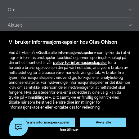
Om
Aktuelt
Våre selskaper
Vi bruker informasjonskapsler hos Clas Ohlson
Ved å trykke på
«Godta alle informasjonskapsler»
samtykker du i at vi
Finn din butikk
lagrer informasjonskapsler (cookies) og annen sporingsteknologi på
din enhet i henhold til vår
policy for informasjonskapsler
for å
forbedre brukeropplevelsen din på vårt nettsted, analysere bruken av
SE
NO
FI
nettstedet og for å tilpasse våre markedsføringstiltak. Vi bruker fire
typer informasjonskapsler: nødvendige, funksjonelle, analytiske og
annonserelaterte. For nødvendige informasjonskapsler er det ikke noe
krav om samtykke, ettersom de er nødvendige for at nettstedet skal
fungere. Hvis du istedenfor ønsker å skreddersy dine valg, kan du
trykke på
«Innstillinger»
. Ditt samtykke er frivillig og kan trekkes
tilbake når som helst ved å endre dine innstillinger for
informasjonskapsler eller kontakte oss for veiledning.
Privacy statement
Medlemsvilkår
Kjøpsvilkår
For bedrifter
Endre til priser ekskl. moms
Godta alle informasjonskapsler
Avvis alle
Innstillinger