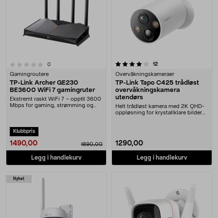
4.0 av 5 stjerner
anmeldelser
12
anmeldelser
0
Gamingroutere
Overvåkningskameraer
TP-Link Archer GE230
TP-Link Tapo C425 trådløst
BE3600 WiFi 7 gamingruter
overvåkningskamera
utendørs
Ekstremt raskt WiFi 7 – opptil 3600
Mbps for gaming, strømming og
Helt trådløst kamera med 2K QHD-
surfing. Gamin....
oppløsning for krystallklare bilder.
TP-Link Tap....
Klubbpris
1490,00
1290,00
1890,00
Legg i handlekurv
Legg i handlekurv
Nyhet