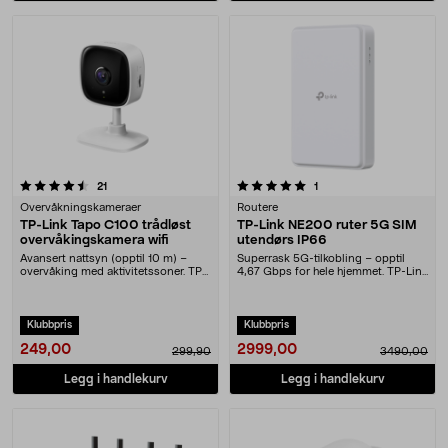
5.0 av 5 stjerner
anmeldelser
anmeldelser
21
1
Overvåkningskameraer
Routere
TP-Link Tapo C100 trådløst
TP-Link NE200 ruter 5G SIM
overvåkingskamera wifi
utendørs IP66
Avansert nattsyn (opptil 10 m) –
Superrask 5G-tilkobling – opptil
overvåking med aktivitetssoner. TP-
4,67 Gbps for hele hjemmet. TP-Link
Link Tapo C1....
5G-ruter fo....
Klubbpris
Klubbpris
249,00
2999,00
299,90
3490,00
Legg i handlekurv
Legg i handlekurv