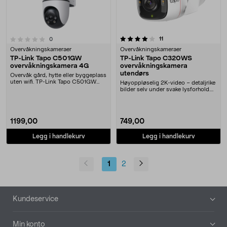
4.0 av 5 stjerner
anmeldelser
11
anmeldelser
0
Overvåkningskameraer
Overvåkningskameraer
TP-Link Tapo C501GW
TP-Link Tapo C320WS
overvåkningskamera 4G
overvåkningskamera
utendørs
Overvåk gård, hytte eller byggeplass
uten wifi. TP-Link Tapo C501GW
Høyoppløselig 2K-video – detaljrike
kobles til v....
bilder selv under svake lysforhold.
TP-Link ....
1199,00
749,00
Legg i handlekurv
Legg i handlekurv
1
2
Bunntekst
Kundeservice
Min konto