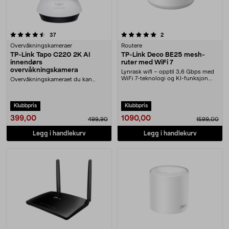
5.0 av 5 stjerner
anmeldelser
anmeldelser
37
2
Overvåkningskameraer
Routere
TP-Link Tapo C220 2K AI
TP-Link Deco BE25 mesh-
innendørs
ruter med WiFi 7
overvåkningskamera
Lynrask wifi – opptil 3,6 Gbps med
WiFi 7-teknologi og KI-funksjon.
Overvåkningskameraet du kan
TP-Link Deco....
skreddersy etter behov – med smart
KI. TP-Link Tapo ....
Klubbpris
Klubbpris
399,00
1090,00
499,90
1599,00
Legg i handlekurv
Legg i handlekurv