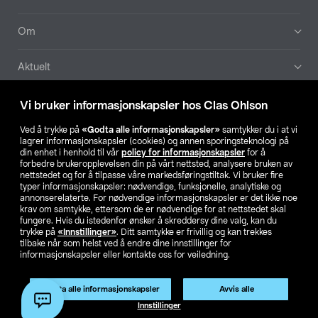
Om
Aktuelt
Våre selskaper
Vi bruker informasjonskapsler hos Clas Ohlson
Ved å trykke på
«Godta alle informasjonskapsler»
samtykker du i at vi
Finn din butikk
lagrer informasjonskapsler (cookies) og annen sporingsteknologi på
din enhet i henhold til vår
policy for informasjonskapsler
for å
forbedre brukeropplevelsen din på vårt nettsted, analysere bruken av
SE
NO
FI
nettstedet og for å tilpasse våre markedsføringstiltak. Vi bruker fire
typer informasjonskapsler: nødvendige, funksjonelle, analytiske og
annonserelaterte. For nødvendige informasjonskapsler er det ikke noe
krav om samtykke, ettersom de er nødvendige for at nettstedet skal
fungere. Hvis du istedenfor ønsker å skreddersy dine valg, kan du
trykke på
«Innstillinger»
. Ditt samtykke er frivillig og kan trekkes
tilbake når som helst ved å endre dine innstillinger for
informasjonskapsler eller kontakte oss for veiledning.
Privacy statement
Medlemsvilkår
Kjøpsvilkår
For bedrifter
Endre til priser ekskl. moms
Godta alle informasjonskapsler
Avvis alle
Innstillinger