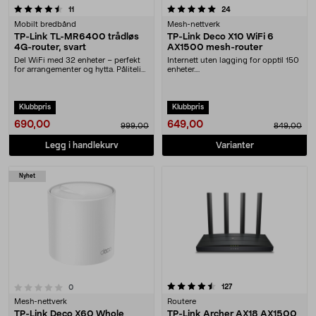
5.0 av 5 stjerner
anmeldelser
anmeldelser
11
24
Mobilt bredbånd
Mesh-nettverk
TP-Link TL-MR6400 trådløs
TP-Link Deco X10 WiFi 6
4G-router, svart
AX1500 mesh-router
Del WiFi med 32 enheter – perfekt
Internett uten lagging for opptil 150
for arrangementer og hytta. Pålitelig
enheter....
trådløs ....
Klubbpris
Klubbpris
690,00
649,00
999,00
849,00
Legg i handlekurv
Varianter
Nyhet
4.5 av 5 stjerner
anmeldelser
127
anmeldelser
0
Mesh-nettverk
Routere
TP-Link Deco X60 Whole
TP-Link Archer AX18 AX1500