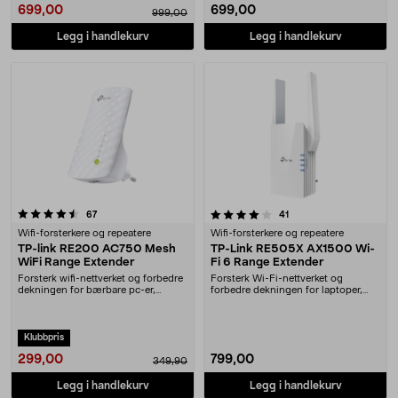
699,00
699,00
999,00
Legg i handlekurv
Legg i handlekurv
4.0 av 5 stjerner
anmeldelser
anmeldelser
67
41
Wifi-forsterkere og repeatere
Wifi-forsterkere og repeatere
TP-link RE200 AC750 Mesh
TP-Link RE505X AX1500 Wi-
WiFi Range Extender
Fi 6 Range Extender
Forsterk wifi-nettverket og forbedre
Forsterk Wi-Fi-nettverket og
dekningen for bærbare pc-er,
forbedre dekningen for laptoper,
nettbrett m.m.....
nettbrett m.m. TP-....
Klubbpris
299,00
799,00
349,90
Legg i handlekurv
Legg i handlekurv