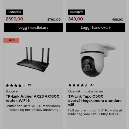
er, nettbrett m.m.....
Mbps for gaming, strømming og
flere enheter samt....
Klubbpris
Klubbpris
2690,00
349,00
3790,00
499,90
Legg i handlekurv
Legg i handlekurv
-30%
4.5 av 5 stjerner
anmeldelser
anmeldelser
26
45
Routere
Overvåkningskameraer
TP-Link Archer AX23 AX1800
TP-Link Tapo C500
router, WiFi 6
overvåkingskamera utendørs
wifi
Støtter den siste WiFi 6-standarden
– raskere og mer effektiv streaming.
Full panorering og 130° tilt – skarpt
AX1800 ....
bilde dag som natt (1080p full HD).
TP-Lin....