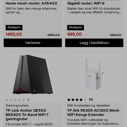
Home mesh-router, AX5400
Gigabit router, WiFi 6
Wifi for hjem der mange strømmer,
Støtter den siste WiFi 6-standarden
spiller og ....
– raskere og mer effektiv streaming.
AX1500 ....
Klubbpris
Klubbpris
1490,00
499,00
1999,00
599,00
Varianter
Legg i handlekurv
4.0 av 5 stjerner
anmeldelser
58
anmeldelser
0
Gamingroutere
Wifi-forsterkere og repeatere
TP-Link Archer GE550
TP-link RE305 AC1200 Mesh
BE9300 Tri-Band WiFi 7
WiFi Range Extender
gamingruter
Forsterk WiFi-nettverket og
forbedre dekningen for bærbare pc-
Få lynrask WiFi 7 – opptil 9220