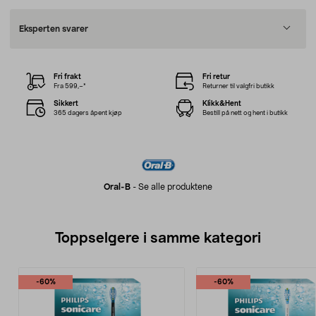
Eksperten svarer
Fri frakt
Fri retur
Fra 599,–*
Returner til valgfri butikk
Sikkert
Klikk&Hent
365 dagers åpent kjøp
Bestill på nett og hent i butikk
Oral-B
-
Se alle produktene
Toppselgere i samme kategori
-60%
-60%