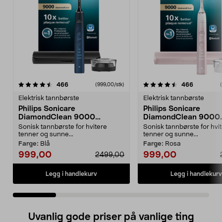
4.5 av 5 stjerner
anmeldelser
4.5 av 5 stjerner
anmeldels
466
466
(999,00/stk)
Elektrisk tannbørste
Elektrisk tannbørste
Philips Sonicare
Philips Sonicare
DiamondClean 9000
DiamondClean 9000
elektrisk tannbørste, Special
elektrisk tannbørste, 
Sonisk tannbørste for hvitere
Sonisk tannbørste for hvi
Edition
Edition
tenner og sunne...
tenner og sunne...
Farge:
Blå
Farge:
Rosa
999,00
999,00
2499,00
Legg i handlekurv
Legg i handlekurv
Uvanlig gode priser på vanlige ting