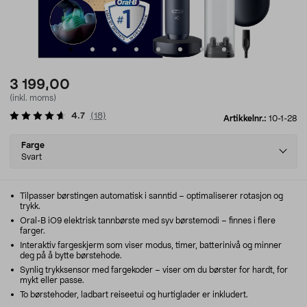
3 199,00
(inkl. moms)
4.7
(
18
)
Artikkelnr.:
10-1-28
Select
Farge
variant
Svart
Tilpasser børstingen automatisk i sanntid – optimaliserer rotasjon og
trykk.
Oral-B iO9 elektrisk tannbørste med syv børstemodi – finnes i flere
farger.
Interaktiv fargeskjerm som viser modus, timer, batterinivå og minner
deg på å bytte børstehode.
Synlig trykksensor med fargekoder – viser om du børster for hardt, for
mykt eller passe.
To børstehoder, ladbart reiseetui og hurtiglader er inkludert.