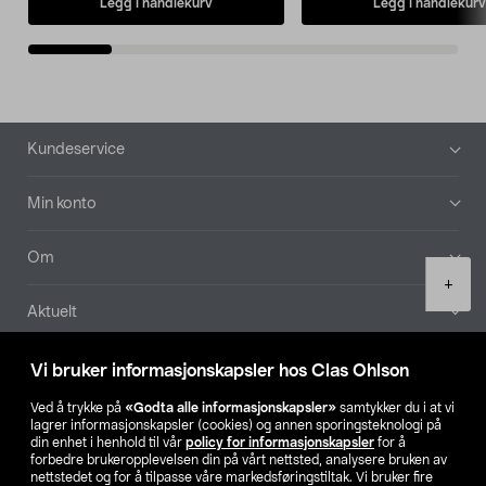
Legg i handlekurv
Legg i handlekurv
Bunntekst
Kundeservice
Min konto
Om
Product
+
quantity
Aktuelt
Våre selskaper
Vi bruker informasjonskapsler hos Clas Ohlson
Ved å trykke på
«Godta alle informasjonskapsler»
samtykker du i at vi
Finn din butikk
lagrer informasjonskapsler (cookies) og annen sporingsteknologi på
din enhet i henhold til vår
policy for informasjonskapsler
for å
forbedre brukeropplevelsen din på vårt nettsted, analysere bruken av
SE
NO
FI
nettstedet og for å tilpasse våre markedsføringstiltak. Vi bruker fire