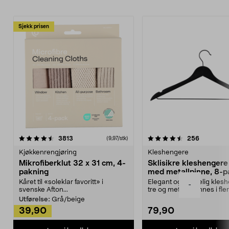
Sjekk prisen
4.5av 5 stjerner
anmeldelser
4.5av 5 stjerner
anmeldels
3813
256
(9,97/stk)
Kjøkkenrengjøring
Kleshengere
Mikrofiberklut 32 x 31 cm, 4-
Sklisikre kleshengere 
pakning
med metallpinne, 8-p
Kåret til «soleklar favoritt» i
Elegant og skikkelig kles
-
svenske Afton...
tre og metall – finnes i fle
Kleshe...
Utførelse:
Grå/beige
39,90
79,90