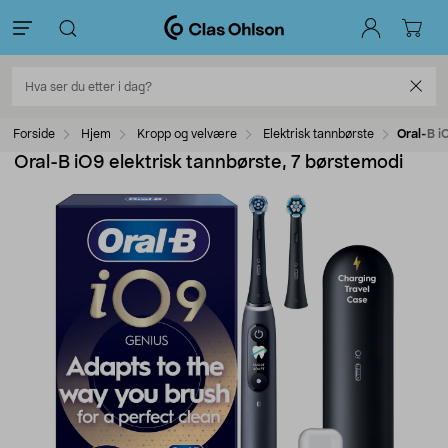
Forside
Hjem
Kropp og velvære
Elektrisk tannbørste
Oral-B i
Oral-B iO9 elektrisk tannbørste, 7 børstemodi