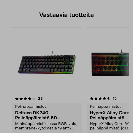
Vastaavia tuotteita
4.5viidestä
arvostelut
arvostelu
23
15
tähdestä
Pelinäppäimistöt
Pelinäppäimistöt
Deltaco DK240
HyperX Alloy Core 
Pelinäppäimistö 60
Pelinäppäimistö
prosenttia, musta
(pohjoismainen lay
Mininäppäimistö, jossa RGB-valo,
HyperX Alloy Core RGB
membrane-kytkimet ja 19 anti-
pelinäppäimistö, jossa 
ghosting-näppäintä...
RGB-valaistus. Matalapr