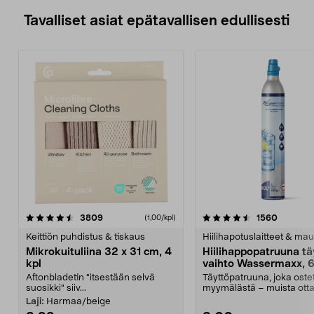
Tavalliset asiat epätavallisen edullisesti
4.5viidestä
arvostelut
4.5viidestä
arvostel
3809
1560
(1,00/kpl)
tähdestä
t
Keittiön puhdistus & tiskaus
Hiilihapotuslaitteet & mau
Mikrokuituliina 32 x 31 cm, 4
Hiilihappopatruuna tä
kpl
vaihto Wassermaxx, 6
Aftonbladetin "itsestään selvä
Täyttöpatruuna, joka ost
suosikki" siiv...
myymälästä – muista ott
patruuna mukaasi m...
Laji:
Harmaa/beige