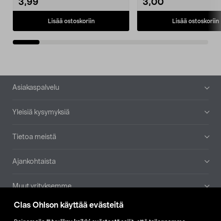
3,99
3,00
Lisää ostoskoriin
Lisää ostoskoriin
Alatunniste
Asiakaspalvelu
Yleisiä kysymyksiä
Tietoa meistä
Ajankohtaista
Muut yrityksemme
Clas Ohlson käyttää evästeitä
Etsi myymälä