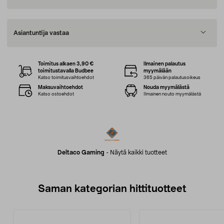
Asiantuntija vastaa
Toimitus alkaen 3,90 €
Ilmainen palautus
toimitustavalla Budbee
myymälään
Katso toimitusvaihtoehdot
365 päivän palautusoikeus
Maksuvaihtoehdot
Nouda myymälästä
Katso ostoehdot
Ilmainen nouto myymälästä
Deltaco Gaming
-
Näytä kaikki tuotteet
Saman kategorian hittituotteet