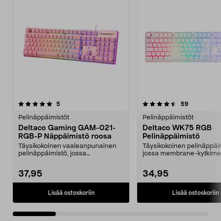
4.5 viidestä
arvostelut
4.0 viidestä
arvostelut
5
59
tähdestä
t
Pelinäppäimistöt
Pelinäppäimistöt
Deltaco Gaming GAM-021-
Deltaco WK75 RGB
RGB-P Näppäimistö roosa
Pelinäppäimistö
Täysikokoinen vaaleanpunainen
Täysikokoinen pelinäppäi
pelinäppäimistö, jossa
jossa membrane-kytkimet
membrane-kytkimet ja RGB-va...
RGB-valaistus. Deltaco...
37,95
34,95
Lisää ostoskoriin
Lisää ostoskoriin