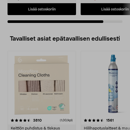
Lisää ostoskoriin
Lisää ostoskoriin
Tavalliset asiat epätavallisen edullisesti
4.5viidestä
arvostelut
4.5viidestä
arvostelu
3810
1561
(1,00/kpl)
tähdestä
t
Keittiön puhdistus & tiskaus
Hiilihapotuslaitteet & mau