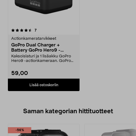
arvostelut
7
Actionkameratarvikkeet
GoPro Dual Charger +
Battery GoPro Hero9 -
kameraan
Kaksoislaturi ja 1 lisäakku GoPro
Hero9 -actionkameraan. GoPro
Dual Charger + Ba...
59,00
Lisää ostoskoriin
Saman kategorian hittituotteet
-56%