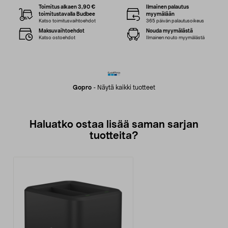
Toimitus alkaen 3,90 €
Ilmainen palautus
toimitustavalla Budbee
myymälään
Katso toimitusvaihtoehdot
365 päivän palautusoikeus
Maksuvaihtoehdot
Nouda myymälästä
Katso ostoehdot
Ilmainen nouto myymälästä
Gopro
-
Näytä kaikki tuotteet
Haluatko ostaa lisää saman sarjan
tuotteita?