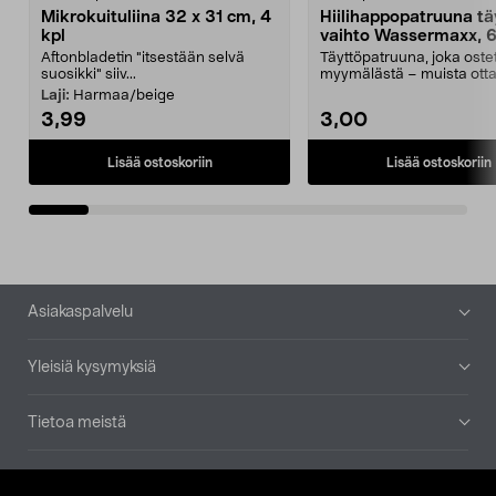
Mikrokuituliina 32 x 31 cm, 4
Hiilihappopatruuna tä
kpl
vaihto Wassermaxx, 6
Aftonbladetin "itsestään selvä
Täyttöpatruuna, joka ost
suosikki" siiv...
myymälästä – muista ott
patruuna mukaasi m...
Laji:
Harmaa/beige
3,99
3,00
Lisää ostoskoriin
Lisää ostoskoriin
Alatunniste
Asiakaspalvelu
Yleisiä kysymyksiä
Tietoa meistä
Ajankohtaista