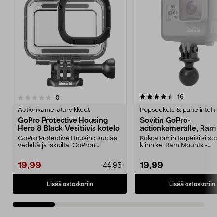
4.5 viidestä
4.0 viidestä
arvostelut
16
arvostelut
0
tähdestä
t
Actionkameratarvikkeet
Popsockets & puhelinteli
GoPro Protective Housing
Sovitin GoPro-
Hero 8 Black Vesitiivis kotelo
actionkameralle, Ram
Mounts
GoPro Protective Housing suojaa
Kokoa omiin tarpeisiisi so
vedeltä ja iskuilta. GoPron
kiinnike. Ram Mounts -
alkuperäinen kuori H...
kiinnitysjärjestelmään, 1":..
19,99
19,99
44,95
Lisää ostoskoriin
Lisää ostoskoriin