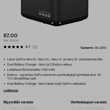
67,00
(sis. ALV:n)
4.7
(
17
)
Tuotenro:
39-2255
Laturi GoPro Hero 9-, Hero 10-, Hero 11- ja Hero 12 -actionkameroille.
Dual Battery Charger -laturi ja 2 Enduro-akkua.
Ladattava litiumioniakku 1720 mAh.
Enduro – parantaa GoPro-kameran suorituskykyä kylmässä aina -10
°C:n lämpötilaan asti.
Dual Battery Charger -laturi lataa myös GoPro-vakioakut.
Lisätietoja
Myymälän varasto
Verkkokaupan varasto
Hakee varastosaldoa...
Hakee varastosaldoa...