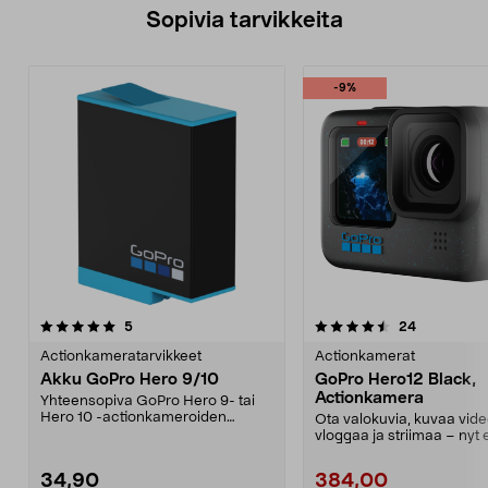
Sopivia tarvikkeita
-9%
4.5viidestä
arvostelut
arvostelut
5
24
tähdestä
Actionkameratarvikkeet
Actionkamerat
Akku GoPro Hero 9/10
GoPro Hero12 Black,
Actionkamera
Yhteensopiva GoPro Hero 9- tai
Hero 10 -actionkameroiden
Ota valokuvia, kuvaa vide
kanssa. Litiumioniakku ...
vloggaa ja striimaa – nyt 
paremmalla a...
34,90
384,00