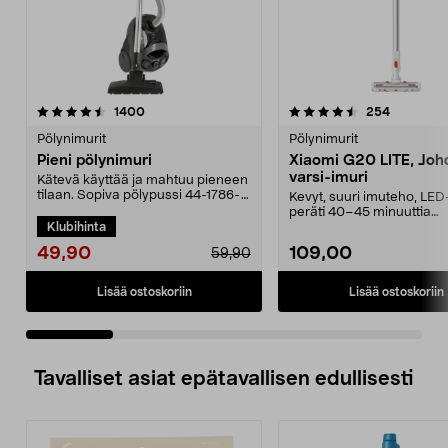
4.5 viidestä
arvostelut
4.5 viidestä
arvostelut
1400
254
tähdestä
t
Pölynimurit
Pölynimurit
Pieni pölynimuri
Xiaomi G20 LITE, Joh
varsi-imuri
Kätevä käyttää ja mahtuu pieneen
tilaan. Sopiva pölypussi 44-1786-
Kevyt, suuri imuteho, LED
5. Kompakti pö...
peräti 40–45 minuuttia
Klubihinta
käyttöaikaa vakiotilass...
49,90
109,00
59,90
Lisää ostoskoriin
Lisää ostoskoriin
Tavalliset asiat epätavallisen edullisesti