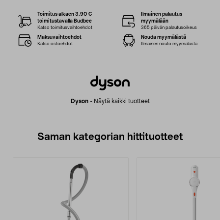
Toimitus alkaen 3,90 €
Ilmainen palautus
toimitustavalla Budbee
myymälään
Katso toimitusvaihtoehdot
365 päivän palautusoikeus
Maksuvaihtoehdot
Nouda myymälästä
Katso ostoehdot
Ilmainen nouto myymälästä
Dyson
-
Näytä kaikki tuotteet
Saman kategorian hittituotteet