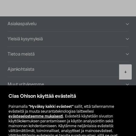
Alatunniste
Asiakaspalvelu
Yleisiä kysymyksiä
Tietoa meistä
Ajankohtaista
Product
+
quantity
Muut yrityksemme
Clas Ohlson käyttää evästeitä
Etsi myymälä
Painamalla
”Hyväksy kaikki evästeet”
sallit, että tallennamme
evästeitä ja muuta seurantateknologiaa laitteellesi
SE
NO
FI
evästeselosteemme mukaisesti
. Evästeitä käytetään sivuston
käyttökokemuksen parantamiseen ja käytön analysointiin sekä
FI
SV
mainonnan kohdentamiseen. Käytämme neljänlaisia evästeitä:
välttämättömät, toiminnalliset, analyyttiset ja mainosevästeet.
Välttämättömiin evästeisiin ei tarvita suostumustasi, sillä ne ovat