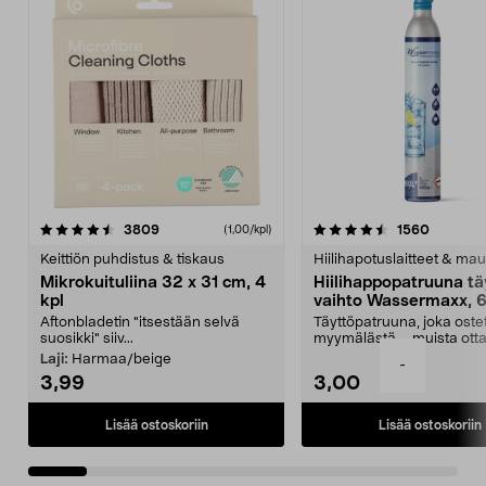
4.5viidestä
arvostelut
4.5viidestä
arvostel
3809
1560
(1,00/kpl)
tähdestä
t
Keittiön puhdistus & tiskaus
Hiilihapotuslaitteet & mau
Mikrokuituliina 32 x 31 cm, 4
Hiilihappopatruuna tä
kpl
vaihto Wassermaxx, 6
Aftonbladetin "itsestään selvä
Täyttöpatruuna, joka ost
suosikki" siiv...
myymälästä – muista ott
patruuna mukaasi m...
Laji:
Harmaa/beige
-
3,99
3,00
Lisää ostoskoriin
Lisää ostoskoriin