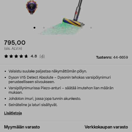
795,00
(sis. ALV:n)
4.8
(
4
)
Tuotenro:
44-6659
Valaistu suulake paljastaa näkymättömän pölyn.
Dyson V15 Detect Absolute – Dysonin tehokas varsipölynimuri
perusteelliseen siivoukseen.
Varsipölynimurissa Piezo-anturi – säätää imutehon lian määrän
mukaan.
Johdoton imuri, jossa jopa tunnin akunkesto.
Seinäteline ja laturi sisältyvät.
Lisätietoja
Myymälän varasto
Verkkokaupan varasto