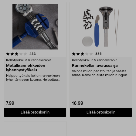
Tuotteet
3.5 viidestä tähdestä
arvostelut
arvostelut
433
335
Kellotyökalut & ranneketapit
Kellotyökalut & ranneketapit
Metallirannekkeiden
Rannekellon avaussarja
lyhennystyökalu
Vaihda kellon paristo itse ja säästä
rahaa. Kaksi erilaista kellon rungon
Helppo työkalu kellon rannekkeen
avaaja....
lyhentämiseen kotona. Helpottaa
lenkkien irrott....
7,99
16,99
Lisää ostoskoriin
Lisää ostoskoriin