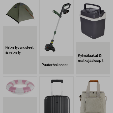
Retkeilyvarusteet
& retkeily
Kylmälaukut &
matkajääkaapit
Puutarhakoneet