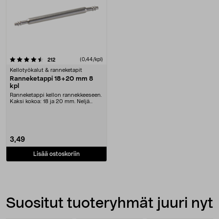
arvostelut
(0,44/kpl)
212
Kellotyökalut & ranneketapit
Ranneketappi 18+20 mm 8
kpl
Ranneketappi kellon rannekkeeseen.
Kaksi kokoa: 18 ja 20 mm. Neljä
kappaletta mo....
3,49
Lisää ostoskoriin
Suositut tuoteryhmät juuri nyt