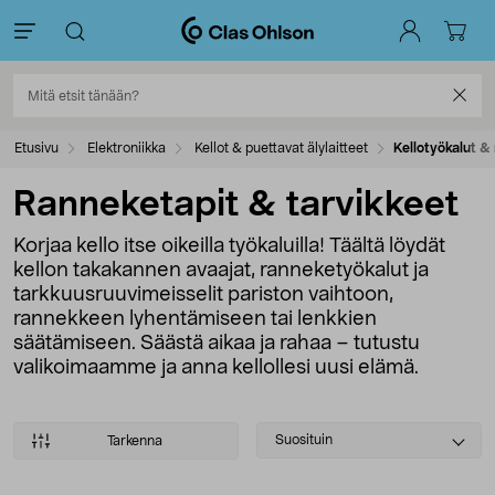
Etusivu
Elektroniikka
Kellot & puettavat älylaitteet
Kellotyökalut &
Ranneketapit & tarvikkeet
Korjaa kello itse oikeilla työkaluilla! Täältä löydät
kellon takakannen avaajat, ranneketyökalut ja
tarkkuusruuvimeisselit pariston vaihtoon,
rannekkeen lyhentämiseen tai lenkkien
säätämiseen. Säästä aikaa ja rahaa – tutustu
valikoimaamme ja anna kellollesi uusi elämä.
Select
Suosituin
Tarkenna
sorting