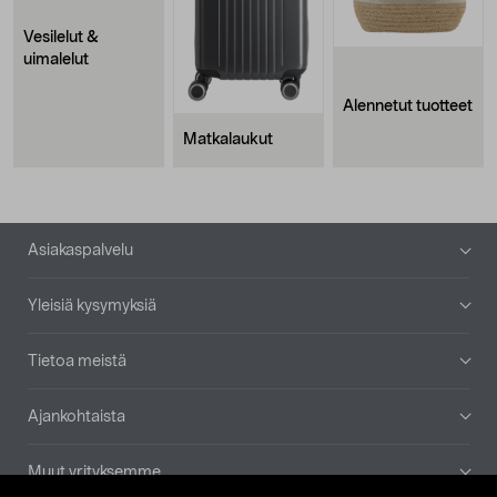
Vesilelut &
uimalelut
Alennetut tuotteet
Matkalaukut
Alatunniste
Asiakaspalvelu
Yleisiä kysymyksiä
Tietoa meistä
Ajankohtaista
Muut yrityksemme